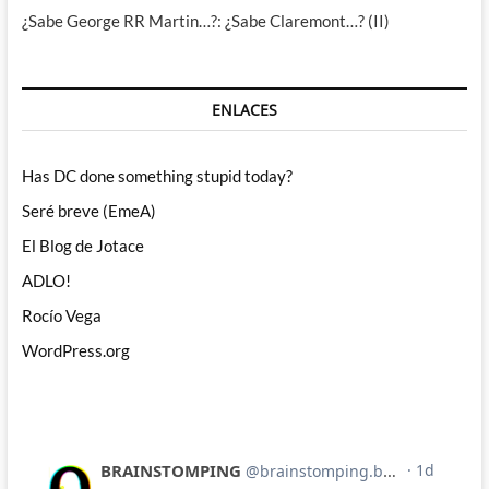
¿Sabe George RR Martin…?: ¿Sabe Claremont…? (II)
ENLACES
Has DC done something stupid today?
Seré breve (EmeA)
El Blog de Jotace
ADLO!
Rocío Vega
WordPress.org