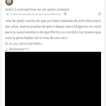
John Constantine es un puto coñazo
9 años han pasado desde que se escribió esto
«me he dado cuenta de que ya había hablado de este libro hace
dos años, buena prueba de que trabajar para Diógenes es malo
para la salud mental y de que Pórtico es un libro tan bueno que
vale la pena hablar de el mas de una vez.»
Sí, sí, ya, claro clarinete…
¡¡¡ Alzheimer!!!