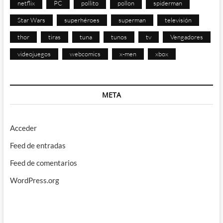
netflix
PC
pollito
pollon
spiderman
Star Wars
superhéroes
superman
televisión
thor
tiras
tuna
tunos
tv
Vengadores
videojuegos
webcomics
x-men
xbox
META
Acceder
Feed de entradas
Feed de comentarios
WordPress.org