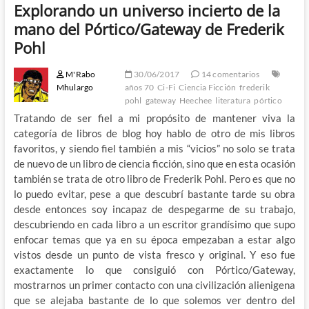
Explorando un universo incierto de la
mano del Pórtico/Gateway de Frederik
Pohl
M'Rabo
30/06/2017
14 comentarios
Mhulargo
años 70
Ci-Fi
Ciencia Ficción
frederik
pohl
gateway
Heechee
literatura
pórtico
Tratando de ser fiel a mi propósito de mantener viva la
categoría de libros de blog hoy hablo de otro de mis libros
favoritos, y siendo fiel también a mis “vicios” no solo se trata
de nuevo de un libro de ciencia ficción, sino que en esta ocasión
también se trata de otro libro de Frederik Pohl. Pero es que no
lo puedo evitar, pese a que descubrí bastante tarde su obra
desde entonces soy incapaz de despegarme de su trabajo,
descubriendo en cada libro a un escritor grandísimo que supo
enfocar temas que ya en su época empezaban a estar algo
vistos desde un punto de vista fresco y original. Y eso fue
exactamente lo que consiguió con Pórtico/Gateway,
mostrarnos un primer contacto con una civilización alienigena
que se alejaba bastante de lo que solemos ver dentro del