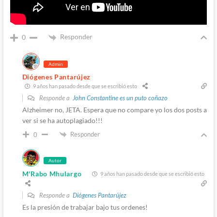
Responder
0
Admin
Diógenes Pantarújez
9 años han pasado desde que se escribió esto
Responde a
John Constantine es un puto coñazo
Alzheimer no, JETA. Espera que no compare yo los dos posts a
ver si se ha autoplagiado!!!
Responder
0
Autor
M'Rabo Mhulargo
9 años han pasado desde que se escribió esto
Responde a
Diógenes Pantarújez
Es la presión de trabajar bajo tus ordenes!