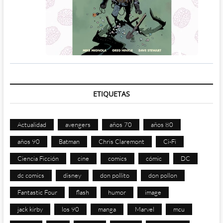
ETIQUETAS
Actualidad
avengers
años 70
años 80
años 90
Batman
Chris Claremont
Ci-Fi
Ciencia Ficción
cine
comics
cómic
DC
dc comics
disney
don pollito
don pollon
Fantastic Four
flash
humor
image
jack kirby
los 90
manga
Marvel
mcu