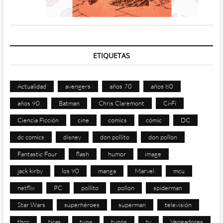
ETIQUETAS
Actualidad
avengers
años 70
años 80
años 90
Batman
Chris Claremont
Ci-Fi
Ciencia Ficción
cine
comics
cómic
DC
dc comics
disney
don pollito
don pollon
Fantastic Four
flash
humor
image
jack kirby
los 90
manga
Marvel
mcu
netflix
PC
pollito
pollon
spiderman
Star Wars
superhéroes
superman
televisión
thor
tiras
tuna
tunos
tv
Vengadores