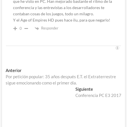
que he visto en PC. Han mejorado bastante el ritmo de la
conferencia y las entrevistas a los desarrolladores te
contaban cosas de los juegos, todo un milagro.
Y el Age of Empires HD pues hace ilu, para que negarlo!
Responder
0
Navegación
Entrada
Anterior
anterior:
Por petición popular: 35 años después E.T. el Extraterrestre
de
sigue emocionando como el primer día.
entradas
Entrada
Siguiente
siguiente:
Conferencia PC E3 2017