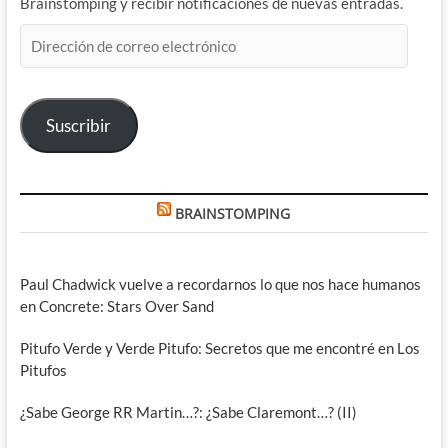
Brainstomping y recibir notificaciones de nuevas entradas.
Dirección
de
correo
electrónico
Suscribir
BRAINSTOMPING
Paul Chadwick vuelve a recordarnos lo que nos hace humanos
en Concrete: Stars Over Sand
Pitufo Verde y Verde Pitufo: Secretos que me encontré en Los
Pitufos
¿Sabe George RR Martin…?: ¿Sabe Claremont…? (II)