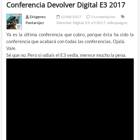
Conferencia Devolver Digital E3 2017
Diógenes
12/06/2017
3 comentarios
Pantarújez
Devolver Digital
E3
e3 2017
videojuegos
Ya es la última conferencia que cubro, porque ésta ha sido la
conferencia que acabará con todas las conferencias. Ojalá.
Vale.
Sé que no. Pero si odiaís el E3 vedla, merece mucho la pena.