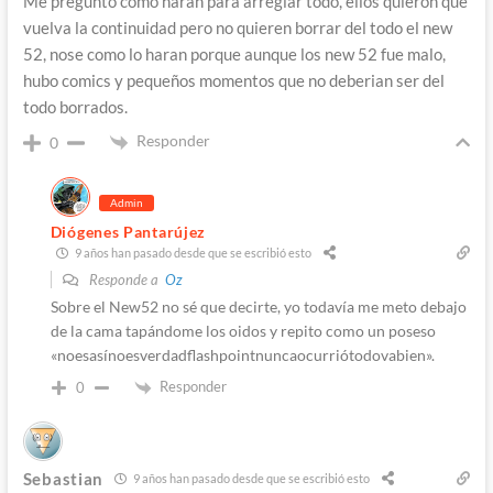
Me pregunto como haran para arreglar todo, ellos quieron que
vuelva la continuidad pero no quieren borrar del todo el new
52, nose como lo haran porque aunque los new 52 fue malo,
hubo comics y pequeños momentos que no deberian ser del
todo borrados.
Responder
0
Admin
Diógenes Pantarújez
9 años han pasado desde que se escribió esto
Responde a
Oz
Sobre el New52 no sé que decirte, yo todavía me meto debajo
de la cama tapándome los oidos y repito como un poseso
«noesasínoesverdadflashpointnuncaocurriótodovabien».
Responder
0
Sebastian
9 años han pasado desde que se escribió esto