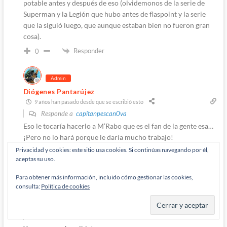
potable antes y después de eso (olvidemonos de la serie de
Superman y la Legión que hubo antes de flaspoint y la serie
que la siguió luego, que aunque estaban bien no fueron gran
cosa).
Responder
0
Admin
Diógenes Pantarújez
9 años han pasado desde que se escribió esto
Responde a
capitanpescan0va
Eso le tocaría hacerlo a M’Rabo que es el fan de la gente esa…
¡Pero no lo hará porque le daría mucho trabajo!
Privacidad y cookies: este sitio usa cookies. Si continúas navegando por él,
Responder
0
aceptas su uso.
Para obtener más información, incluido cómo gestionar las cookies,
Autor
consulta:
Política de cookies
M'Rabo Mhulargo
9 años han pasado desde que se escribió esto
Responde a
Diógenes Pantarújez