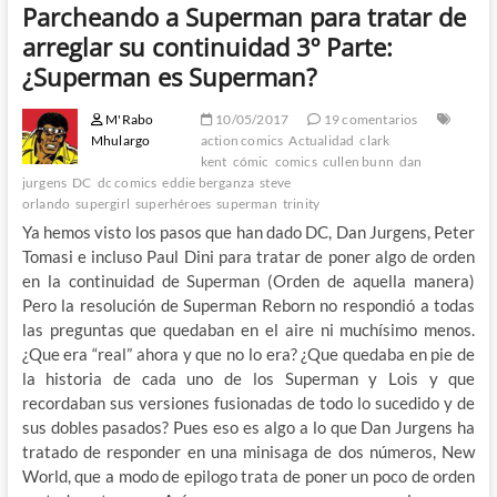
Parcheando a Superman para tratar de
arreglar su continuidad 3º Parte:
¿Superman es Superman?
M'Rabo
10/05/2017
19 comentarios
Mhulargo
action comics
Actualidad
clark
kent
cómic
comics
cullen bunn
dan
jurgens
DC
dc comics
eddie berganza
steve
orlando
supergirl
superhéroes
superman
trinity
Ya hemos visto los pasos que han dado DC, Dan Jurgens, Peter
Tomasi e incluso Paul Dini para tratar de poner algo de orden
en la continuidad de Superman (Orden de aquella manera)
Pero la resolución de Superman Reborn no respondió a todas
las preguntas que quedaban en el aire ni muchísimo menos.
¿Que era “real” ahora y que no lo era? ¿Que quedaba en pie de
la historia de cada uno de los Superman y Lois y que
recordaban sus versiones fusionadas de todo lo sucedido y de
sus dobles pasados? Pues eso es algo a lo que Dan Jurgens ha
tratado de responder en una minisaga de dos números, New
World, que a modo de epilogo trata de poner un poco de orden