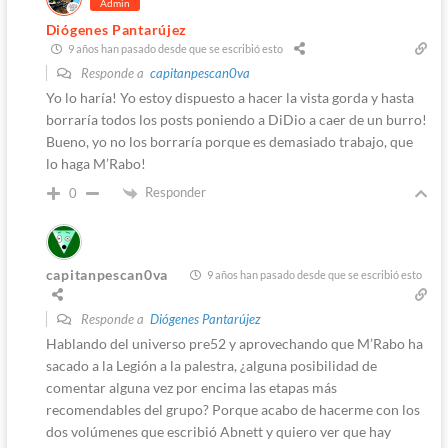
Admin
Diógenes Pantarújez
9 años han pasado desde que se escribió esto
Responde a
capitanpescan0va
Yo lo haría! Yo estoy dispuesto a hacer la vista gorda y hasta
borraría todos los posts poniendo a DiDio a caer de un burro!
Bueno, yo no los borraría porque es demasiado trabajo, que
lo haga M’Rabo!
Responder
0
capitanpescan0va
9 años han pasado desde que se escribió esto
Responde a
Diógenes Pantarújez
Hablando del universo pre52 y aprovechando que M’Rabo ha
sacado a la Legión a la palestra, ¿alguna posibilidad de
comentar alguna vez por encima las etapas más
recomendables del grupo? Porque acabo de hacerme con los
dos volúmenes que escribió Abnett y quiero ver que hay