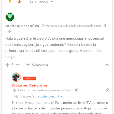
más antiguos
capitanpescan0va
9 años han pasado desde que se escribió esto
Habrá que echarle un ojo. Ahora que mencionas el potencial
que tenía Legión, ¿lo sigue teniendo? Porque no sería la
primera serie ni la última que empieza genial y se desinfla
luego.
Responder
0
Admin
Diógenes Pantarújez
9 años han pasado desde que se escribió esto
Responde a
capitanpescan0va
Sí, sí y sí y rotundamente sí. Es la mejor serie de TV del género
y la mejor historia de mutantes jamás rodada. Al principio se
te va a hacer rara -no deja de ser una historia basada en el