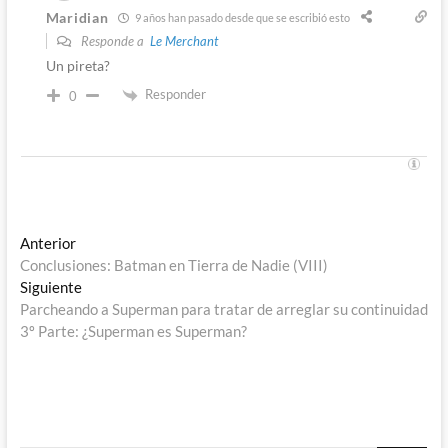
Maridian
9 años han pasado desde que se escribió esto
Responde a
Le Merchant
Un pireta?
Responder
0
Navegación
Entrada
Anterior
anterior:
Conclusiones: Batman en Tierra de Nadie (VIII)
de
Entrada
Siguiente
entradas
siguiente:
Parcheando a Superman para tratar de arreglar su continuidad
3º Parte: ¿Superman es Superman?