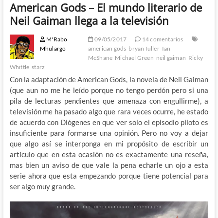
American Gods – El mundo literario de
Neil Gaiman llega a la televisión
M'Rabo
09/05/2017
14 comentarios
Mhulargo
american gods
bryan fuller
Ian
McShane
Michael Green
neil gaiman
Ricky
Whittle
starz
Con la adaptación de American Gods, la novela de Neil Gaiman
(que aun no me he leído porque no tengo perdón pero si una
pila de lecturas pendientes que amenaza con engullirme), a
televisión me ha pasado algo que rara veces ocurre, he estado
de acuerdo con Diógenes en que ver solo el episodio piloto es
insuficiente para formarse una opinión. Pero no voy a dejar
que algo así se interponga en mi propósito de escribir un
articulo que en esta ocasión no es exactamente una reseña,
mas bien un aviso de que vale la pena echarle un ojo a esta
serie ahora que esta empezando porque tiene potencial para
ser algo muy grande.