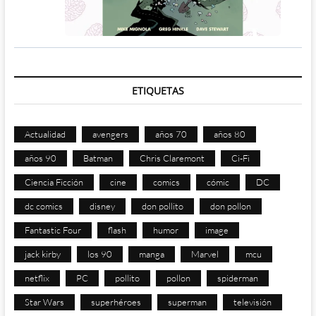
ETIQUETAS
Actualidad
avengers
años 70
años 80
años 90
Batman
Chris Claremont
Ci-Fi
Ciencia Ficción
cine
comics
cómic
DC
dc comics
disney
don pollito
don pollon
Fantastic Four
flash
humor
image
jack kirby
los 90
manga
Marvel
mcu
netflix
PC
pollito
pollon
spiderman
Star Wars
superhéroes
superman
televisión