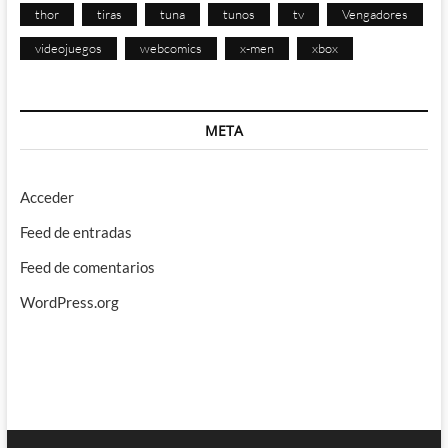
thor
tiras
tuna
tunos
tv
Vengadores
videojuegos
webcomics
x-men
xbox
META
Acceder
Feed de entradas
Feed de comentarios
WordPress.org