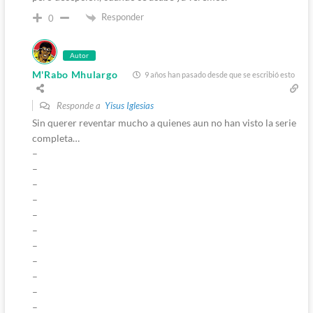
Responder
0
Autor
M'Rabo Mhulargo
9 años han pasado desde que se escribió esto
Responde a
Yisus Iglesias
Sin querer reventar mucho a quienes aun no han visto la serie
completa…
–
–
–
–
–
–
–
–
–
–
–