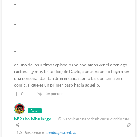
–
–
–
–
–
–
–
–
–
en uno de los ultimos episodios ya podiamos ver el alter-ego
racional (y muy britanico) de David, que aunque no llega a ser
una personalidad tan diferenciada como las que tenia en el
comic, si que es un primer paso hacia aquello.
Responder
0
Autor
M'Rabo Mhulargo
9 años han pasado desde que se escribió esto
Responde a
capitanpescan0va