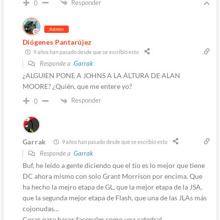
Responder
0
Admin
Diógenes Pantarújez
9 años han pasado desde que se escribió esto
Responde a
Garrak
¿ALGUIEN PONE A JOHNS A LA ALTURA DE ALAN
MOORE? ¿Quién, que me entere yo?
Responder
0
Garrak
9 años han pasado desde que se escribió esto
Responde a
Garrak
Buf, he leído a gente diciendo que el tío es lo mejor que tiene
DC ahora mismo con solo Grant Morrison por encima. Que
ha hecho la mejro etapa de GL, que la mejor etapa de la JSA,
que la segunda mejor etapa de Flash, que una de las JLAs más
cojonudas…
Cosas para hacer facepalm como una catedral