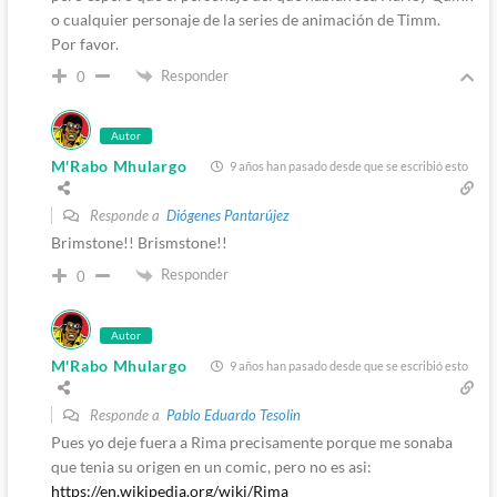
o cualquier personaje de la series de animación de Timm.
Por favor.
Responder
0
Autor
M'Rabo Mhulargo
9 años han pasado desde que se escribió esto
Responde a
Diógenes Pantarújez
Brimstone!! Brismstone!!
Responder
0
Autor
M'Rabo Mhulargo
9 años han pasado desde que se escribió esto
Responde a
Pablo Eduardo Tesolin
Pues yo deje fuera a Rima precisamente porque me sonaba
que tenia su origen en un comic, pero no es asi:
https://en.wikipedia.org/wiki/Rima