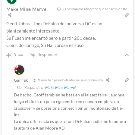
Make Mine Marvel
9 años han pasado desde que se escribió esto
Geoff Johns= Tom DeFalco del universo DC es un
planteamiento interesante.
Su FLash me encantó pero a partir 201 decae.
Coincido contigo, Su Hal Jordan es soso.
Responder
0
Garrak
9 años han pasado desde que se escribió esto
Responde a
Make Mine Marvel
De hecho, Geoff también se basa en el laissez faire… auqnue
luego el tío es un poco egocénrico en cuando empieza un
crossover y se obsesiona con escribir un montonazo de tie-
ins.
La única diferencia es que a Tom DeFalco nadie me lo pone a
la altura de Alan Moore XD