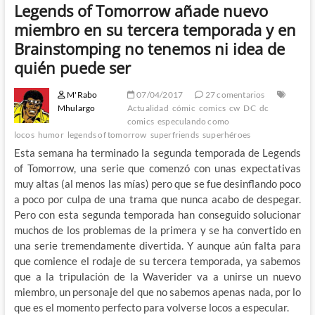
Legends of Tomorrow añade nuevo
miembro en su tercera temporada y en
Brainstomping no tenemos ni idea de
quién puede ser
M'Rabo
07/04/2017
27 comentarios
Mhulargo
Actualidad
cómic
comics
cw
DC
dc
comics
especulando como
locos
humor
legends of tomorrow
superfriends
superhéroes
Esta semana ha terminado la segunda temporada de Legends
of Tomorrow, una serie que comenzó con unas expectativas
muy altas (al menos las mías) pero que se fue desinflando poco
a poco por culpa de una trama que nunca acabo de despegar.
Pero con esta segunda temporada han conseguido solucionar
muchos de los problemas de la primera y se ha convertido en
una serie tremendamente divertida. Y aunque aún falta para
que comience el rodaje de su tercera temporada, ya sabemos
que a la tripulación de la Waverider va a unirse un nuevo
miembro, un personaje del que no sabemos apenas nada, por lo
que es el momento perfecto para volverse locos a especular.