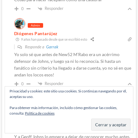
Responder
0
Admin
Diógenes Pantarújez
9 años han pasado desde que se escribió esto
Responde a
Garrak
Yo solo sé que antes de New52 M’Rabo era un acérrimo
defensor de Johns, y luego ya ni lo reconocía. Si hasta un
fanático sin criterio ha llegado a darse cuenta, yo no sé en que
andan los locos esos!
Responder
0
Privacidad y cookies: este sitio usa cookies. Si continúas navegando por él,
aceptas su uso.
Autor
Para obtener más información, incluido cómo gestionar las cookies,
M'Rabo Mhulargo
9 años han pasado desde que se escribió esto
consulta:
Política de cookies
Responde a
Diógenes Pantarújez
Fanatico sin criterio dice el que ve el futbol!!
Y a Geoff Johns lo empece a dejar de reconocer mucho antes,