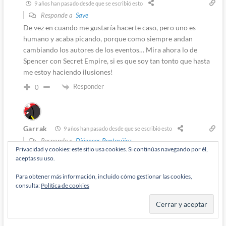
9 años han pasado desde que se escribió esto
Responde a
Save
De vez en cuando me gustaría hacerte caso, pero uno es
humano y acaba picando, porque como siempre andan
cambiando los autores de los eventos… Mira ahora lo de
Spencer con Secret Empire, si es que soy tan tonto que hasta
me estoy haciendo ilusiones!
Responder
0
Garrak
9 años han pasado desde que se escribió esto
Responde a
Diógenes Pantarújez
Privacidad y cookies: este sitio usa cookies. Si continúas navegando por él,
Bueno, es que Secret Empire es la supuesta conclusión de la
aceptas su uso.
macro-historia de Spencer en las dos series del Capitán
América, y este tío suele tener buen hacer (aunque en los
Para obtener más información, incluido cómo gestionar las cookies,
consulta:
Política de cookies
Capis a veces se me hace un poco pesada su manía de meter
discursos ¡Para que luego os quejéis del decompressive!)
Responder
0