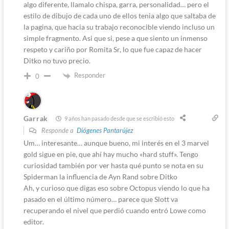
algo diferente, llamalo chispa, garra, personalidad… pero el
estilo de dibujo de cada uno de ellos tenia algo que saltaba de
la pagina, que hacia su trabajo reconocible viendo incluso un
simple fragmento. Asi que si, pese a que siento un inmenso
respeto y cariño por Romita Sr, lo que fue capaz de hacer
Ditko no tuvo precio.
Responder
0
Garrak
9 años han pasado desde que se escribió esto
Responde a
Diógenes Pantarújez
Um… interesante… aunque bueno, mi interés en el 3 marvel
gold sigue en pie, que ahí hay mucho «hard stuff». Tengo
curiosidad también por ver hasta qué punto se nota en su
Spiderman la influencia de Ayn Rand sobre Ditko
Ah, y curioso que digas eso sobre Octopus viendo lo que ha
pasado en el último número… parece que Slott va
recuperando el nivel que perdió cuando entró Lowe como
editor.