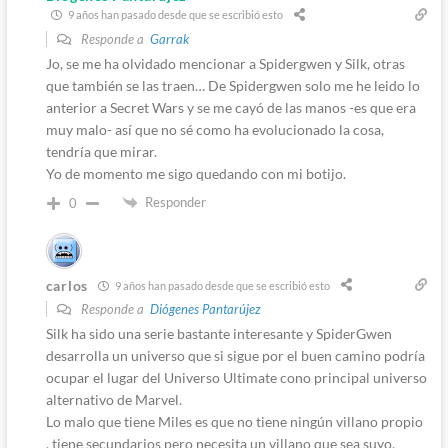
9 años han pasado desde que se escribió esto
Responde a
Garrak
Jo, se me ha olvidado mencionar a Spidergwen y Silk, otras
que también se las traen… De Spidergwen solo me he leido lo
anterior a Secret Wars y se me cayó de las manos -es que era
muy malo- así que no sé como ha evolucionado la cosa,
tendría que mirar.
Yo de momento me sigo quedando con mi botijo.
Responder
0
carlos
9 años han pasado desde que se escribió esto
Responde a
Diógenes Pantarújez
Silk ha sido una serie bastante interesante y SpiderGwen
desarrolla un universo que si sigue por el buen camino podría
ocupar el lugar del Universo Ultimate cono principal universo
alternativo de Marvel.
Lo malo que tiene Miles es que no tiene ningún villano propio
, tiene secundarios pero necesita un villano que sea suyo.