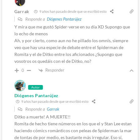
Garrak
9 años han pasado desde que se escribió esto
Responde a
Diógenes Pantarújez
Y mira que me gustó Spider-verse en su día XD Supongo que
lo echo de menos
Ah, y por cierto, como aun no he pillado los omnis, siempre
veo que hay una especie de debate entre el Spiderman de
Romita y el de Ditko entre los aficionados ¿Supongo que
vosotros os quedáis con el de Ditko, no?
Responder
0
Autor
Diógenes Pantarújez
9 años han pasado desde que se escribió esto
Responde a
Garrak
Ditko a muerte! A MUERTE!!
Romita de hecho tiene números en los que el y Stan Lee estan
haciendo cómics románticos con peleas de Spiderman la mar
de tontas de por medio, es bastante más irregular. Eso sí,