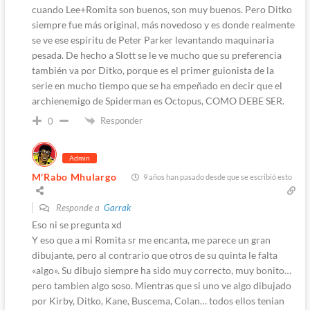
cuando Lee+Romita son buenos, son muy buenos. Pero Ditko
siempre fue más original, más novedoso y es donde realmente
se ve ese espíritu de Peter Parker levantando maquinaria
pesada. De hecho a Slott se le ve mucho que su preferencia
también va por Ditko, porque es el primer guionista de la
serie en mucho tiempo que se ha empeñado en decir que el
archienemigo de Spiderman es Octopus, COMO DEBE SER.
Responder
0
Admin
M'Rabo Mhulargo
9 años han pasado desde que se escribió esto
Responde a
Garrak
Eso ni se pregunta xd
Y eso que a mi Romita sr me encanta, me parece un gran
dibujante, pero al contrario que otros de su quinta le falta
«algo». Su dibujo siempre ha sido muy correcto, muy bonito…
pero tambien algo soso. Mientras que si uno ve algo dibujado
por Kirby, Ditko, Kane, Buscema, Colan… todos ellos tenian