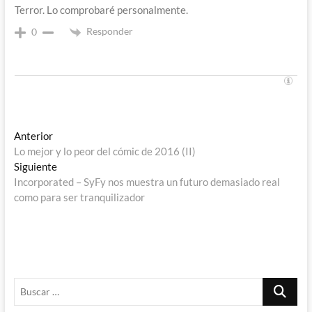
Terror. Lo comprobaré personalmente.
Responder
0
Navegación
Entrada
Anterior
anterior:
Lo mejor y lo peor del cómic de 2016 (II)
de
Entrada
Siguiente
entradas
siguiente:
Incorporated – SyFy nos muestra un futuro demasiado real
como para ser tranquilizador
Buscar
…