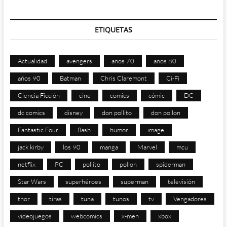
ETIQUETAS
Actualidad
avengers
años 70
años 80
años 90
Batman
Chris Claremont
Ci-Fi
Ciencia Ficción
cine
comics
cómic
DC
dc comics
disney
don pollito
don pollon
Fantastic Four
flash
humor
image
jack kirby
los 90
manga
Marvel
mcu
netflix
PC
pollito
pollon
spiderman
Star Wars
superhéroes
superman
televisión
thor
tiras
tuna
tunos
tv
Vengadores
videojuegos
webcomics
x-men
xbox