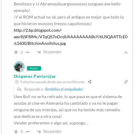
Bendissss y JJ Abramsssbuargssssssssss sssiguen ese bello
ejemplo!
¡Y el ROM actual no sé, pero el antiguo es mejor que todo lo
que hicieron esosssss tressss capullosssss!
http://2.bp.blogspot.com/-
aeo9jSF8IMc/VTqQS7nDcdI/AAAAAAAABsY/6USQAATTcE0
/s1600/BitchinAnnihilus.jpg
Responder
0
Autor
Diógenes Pantarújez
9 años han pasado desde que se escribió esto
Responde a
Annihilus el aniquilador
Uwe Boll no se ha retirado, lo que pasa es que el sistema de
ayudas al cine en Alemania ha cambiado y ya no le pagan
ninguna de sus mierdas, así que no ha tenido más remedio
que dedicarse a otra cosa!
Vender preferentes o algo así, supongo…
Responder
0