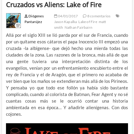
Cruzados vs Aliens: Lake of Fire
Diógenes
04/01/2017
8 comentarios
Pantarújez
Jason Kapalka
Lake of Fire
matt
smith
Nathan Fairbairn
Allá por el siglo XIII se lió parda por el sur de Francia, cuando
por un quítame esos cátaros el papa Inocencio III empezó una
cruzada -la albigense- que dejó hecho una mierda todas las
ciudades de la zona. Las razones de la bronca, más allá de que
una gente tuviera una interpretación distinta de los
evangelios, venían por un enfrentamiento encubierto entre el
rey de Francia y el de Aragón, que el primero no acababa de
ver bien que los maños se extendieran más allá de los Pirineos.
Y pensaba yo que todo ese follón ya había sido bastante
complicado, cuando al colorista de Batman, Fear Agent y no sé
cuantas cosas más se le ocurrió contar una historia
ambientada en esa época… Y añadirle alienígenas. Con dos
cojones.