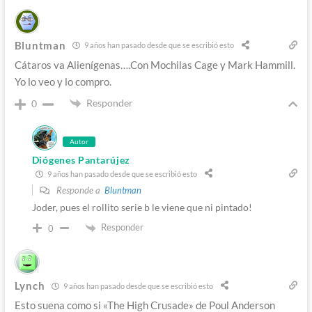
Bluntman
9 años han pasado desde que se escribió esto
Cátaros va Alienígenas….Con Mochilas Cage y Mark Hammill.
Yo lo veo y lo compro.
Responder
0
Autor
Diógenes Pantarújez
9 años han pasado desde que se escribió esto
Responde a
Bluntman
Joder, pues el rollito serie b le viene que ni pintado!
Responder
0
Lynch
9 años han pasado desde que se escribió esto
Esto suena como si «The High Crusade» de Poul Anderson