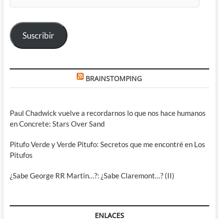
de
correo
electrónico
Suscribir
BRAINSTOMPING
Paul Chadwick vuelve a recordarnos lo que nos hace humanos
en Concrete: Stars Over Sand
Pitufo Verde y Verde Pitufo: Secretos que me encontré en Los
Pitufos
¿Sabe George RR Martin…?: ¿Sabe Claremont…? (II)
ENLACES