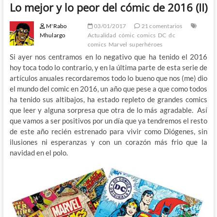
Lo mejor y lo peor del cómic de 2016 (II)
M'Rabo
03/01/2017
21 comentarios
Mhulargo
Actualidad
cómic
comics
DC
dc
comics
Marvel
superhéroes
Si ayer nos centramos en lo negativo que ha tenido el 2016
hoy toca todo lo contrario, y en la última parte de esta serie de
artículos anuales recordaremos todo lo bueno que nos (me) dio
el mundo del comic en 2016, un año que pese a que como todos
ha tenido sus altibajos, ha estado repleto de grandes comics
que leer y alguna sorpresa que otra de lo más agradable. Así
que vamos a ser positivos por un día que ya tendremos el resto
de este año recién estrenado para vivir como Diógenes, sin
ilusiones ni esperanzas y con un corazón más frio que la
navidad en el polo.