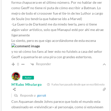
forma chapucera en el último número. Por no hablar de ver
como Geoff no tiene ni puta de cómo escribir a Batman. Lo
mejro de todo el crossover fue el tie-in de lex Luthor a cargo
de Soule (no tendría que haberse ido a Marvel)
-La Guerra de Darkseid me da miedo leerla, pero si tiene
algún valor artístico, solo que Manapul esté por ahí me atrae
ligeramente
Lo siento, pero es que sigo acordándome de esta escena
y no sé cómo los fans al leer esto no fuisteis a casa del señor
Geoff a quemarle en una pira con grandes estertores.
Responder
0
Autor
M'Rabo Mhulargo
9 años han pasado desde que se escribió esto
Responde a
garrak
Con Aquaman desde Johns parece que todo el mundo esta
obsesinado en «reivindicar» al personaje, como si estuviesen