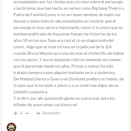
acomplejados por los chistes que cicrulan sobre el personaje
y las bromas que han hecho en series como Big bang Theory o
Padre de Familia (como si no se riesen tambien de todos los
demas) y estan todo el rato empeñados en mostrar que el
personaje es muy serio e importante, como si lo unico que se
hubiese publicado de Aquaman fuesen las historias de los
años 50 en los que Topo era casi el co-protagoniosta del
comic. Algo que se nota incluso en la pelicual de la JLA
cuando Bruce Wayne saca una vez mas el chistecillo de hablar
con los peces. Y eso es bastante ridiculo teniendo en cuenta
que el personaje desde los años 70 mas o menos ha sido
tratado siempre como alguien bastante serio y poderoso.
De Maldad Eterna y Guerra de Darkseid prefiero ni hablar, de
lo peor que le he leido a Johns y a un nivel mas digno de un
Lobdell cualquiera.
Y lo de ir por ahi quemando gente no suena mal, pero los
billetes de avion estan carisimos xd
Responder
0