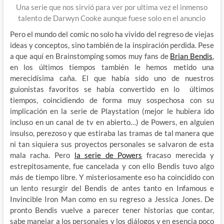
Una serie que nos sirvió para ver por ultima vez el inmenso
talento de Darwyn Cooke aunque fuese solo en el anuncio
Pero el mundo del comic no solo ha vivido del regreso de viejas
ideas y conceptos, sino también de la inspiración perdida. Pese
a que aquí en Brainstomping somos muy fans de
Brian Bendis
,
en los últimos tiempos también le hemos metido una
merecidísima caña. El que había sido uno de nuestros
guionistas favoritos se había convertido en lo últimos
tiempos, coincidiendo de forma muy sospechosa con su
implicación en la serie de Playstation (mejor le hubiera ido
incluso en un canal de tv en abierto…) de Powers, en alguien
insulso, perezoso y que estiraba las tramas de tal manera que
ni tan siquiera sus proyectos personales se salvaron de esta
mala racha. Pero
la serie de Powers
fracaso merecida y
estrepitosamente, fue cancelada y con ello Bendis tuvo algo
más de tiempo libre. Y misteriosamente eso ha coincidido con
un lento resurgir del Bendis de antes tanto en Infamous e
Invincible Iron Man como en su regreso a Jessica Jones. De
pronto Bendis vuelve a parecer tener historias que contar,
sabe manejar a los personajes y los diálogos y en esencia poco