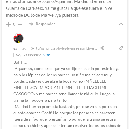
en los últimos años, como Aquaman, Maldad Eterna o La
Guerra de Darkseid. Ya me gustaría que ese fuera el nivel
medio de DC (o de Marvel, ya puestos).
Responder
0
garrak
9 años han pasado desde que se escribió esto
Responde a
Vizh
Buffff…
-Aquaman, como creo que ya se dijo en su día por este blog,
bajo los lápices de Johns parece un niño malcriado muy
borde. Cada vez que abre la boca yo leo «MÑEEEEEE
MÑEEEE SOY IMPORTANTE MÑEEEEEE HACEDME
CASOOOO» y me parece sencillamente ridículo. Luego la
trama tampoco era para tanto
-Maldad Eterna prometía bastante, pero se va a la porra en
cuanto aparece Geoff. No porque los personajes parezcan
fuera de sí (porque lo están) sino porque la trama se estira
como un chicle y apenas intentan resolver todos los cabos de