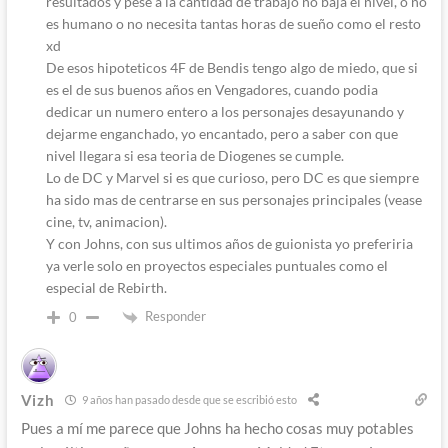
resultados y pese a la cantidad de trabajo no baja el nivel, o no
es humano o no necesita tantas horas de sueño como el resto
xd
De esos hipoteticos 4F de Bendis tengo algo de miedo, que si
es el de sus buenos años en Vengadores, cuando podia
dedicar un numero entero a los personajes desayunando y
dejarme enganchado, yo encantado, pero a saber con que
nivel llegara si esa teoria de Diogenes se cumple.
Lo de DC y Marvel si es que curioso, pero DC es que siempre
ha sido mas de centrarse en sus personajes principales (vease
cine, tv, animacion).
Y con Johns, con sus ultimos años de guionista yo preferiria
ya verle solo en proyectos especiales puntuales como el
especial de Rebirth.
Responder
0
Vizh
9 años han pasado desde que se escribió esto
Pues a mí me parece que Johns ha hecho cosas muy potables