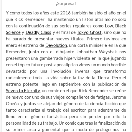
¡Sorpresa!
Y como todos los años este 2016 también ha sido el año en el
que Rick Remender ha mantenido un listón altísimo no solo
con la continuación de sus series regulares como
Low
,
Black
Science
y
Deadly Class
y el final de
Tokyo Ghost
, sino que no
ha parado de presentar nuevos títulos. Primero tuvimos en
enero el estreno de
Devolution
, una corta miniserie en la que
Remender, junto con el dibujante Johnathan Wayshak nos
presentaron una gamberrada hiperviolenta en la que jugando
con el tópico futuro post-apocalíptico vimos un mundo horrible
devastado por una involución inversa que transformo
radicalmente toda la vida sobre la faz de la Tierra. Pero el
estreno potente llego en septiembre con la publicación de
Seven to Eternity
, un comic en el que Rick Remender se reúne
de nuevo con uno de sus viejos compañeros de fatigas, Jerome
Opeña y juntos se alejan del género de la ciencia-ficción que
tanto caracteriza el trabajo del escritor para adentrarse de
lleno en el género fantástico pero sin perder por ello la
personalidad de su trabajo. Un comic que tras la finalización de
su primer arco argumental que a modo de prologo nos ha