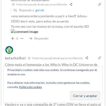
9 años han pasado desde que se escribió esto
Responde a
garrak
«una semana entera poniendo a parir a Geoff Johns,»
ODIO decir esto, pero estoy de acuerdo.
Ya me veo con las manos en la masa, con el asunto XD
Responder
0
katarholhol
9 años han pasado desde que se escribió esto
Cómo mola el homenaje a los Who is Who in DC Universe de
Privacidad y cookies: este sitio usa cookies. Si continúas navegando por él,
Young Animal.
aceptas su uso.
Y lo bonito que sería que DC publicase una serie con su propia
continuidad, apartada del duro mainstream, con los diseños
Para obtener más información, incluido cómo gestionar las cookies,
consulta:
Política de cookies
eternos de JLG López.
Sobre ROM, lo que me desconcierta es que años dando la
matraca con el tema de los pleitos por los derechos con
Hasbro y va y una compañía de 2ª como IDW se lleva el gato al