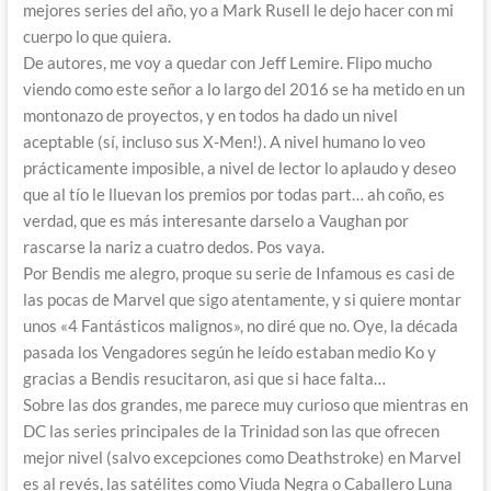
mejores series del año, yo a Mark Rusell le dejo hacer con mi
cuerpo lo que quiera.
De autores, me voy a quedar con Jeff Lemire. Flipo mucho
viendo como este señor a lo largo del 2016 se ha metido en un
montonazo de proyectos, y en todos ha dado un nivel
aceptable (sí, incluso sus X-Men!). A nivel humano lo veo
prácticamente imposible, a nivel de lector lo aplaudo y deseo
que al tío le lluevan los premios por todas part… ah coño, es
verdad, que es más interesante darselo a Vaughan por
rascarse la nariz a cuatro dedos. Pos vaya.
Por Bendis me alegro, proque su serie de Infamous es casi de
las pocas de Marvel que sigo atentamente, y si quiere montar
unos «4 Fantásticos malignos», no diré que no. Oye, la década
pasada los Vengadores según he leído estaban medio Ko y
gracias a Bendis resucitaron, asi que si hace falta…
Sobre las dos grandes, me parece muy curioso que mientras en
DC las series principales de la Trinidad son las que ofrecen
mejor nivel (salvo excepciones como Deathstroke) en Marvel
es al revés, las satélites como Viuda Negra o Caballero Luna