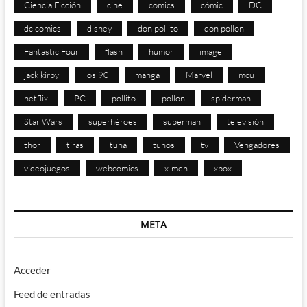
Ciencia Ficción
cine
comics
cómic
DC
dc comics
disney
don pollito
don pollon
Fantastic Four
flash
humor
image
jack kirby
los 90
manga
Marvel
mcu
netflix
PC
pollito
pollon
spiderman
Star Wars
superhéroes
superman
televisión
thor
tiras
tuna
tunos
tv
Vengadores
videojuegos
webcomics
x-men
xbox
META
Acceder
Feed de entradas