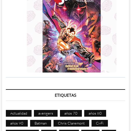
ETIQUETAS
Actualidad
avengers
años 70
años 80
años 90
Batman
Chris Claremont
Ci-Fi