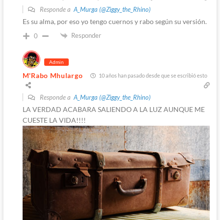
Responde a
A_Murga (@Ziggy_the_Rhino)
Es su alma, por eso yo tengo cuernos y rabo según su versión.
Responder
0
Admin
M'Rabo Mhulargo
10 años han pasado desde que se escribió esto
Responde a
A_Murga (@Ziggy_the_Rhino)
LA VERDAD ACABARA SALIENDO A LA LUZ AUNQUE ME
CUESTE LA VIDA!!!!