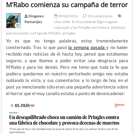
M’Rabo comienza su campaña de terror
Diógenes
09/06/2016
19 comentarios
Pantarújez
chocolate
El chocolate de Elgorriaga es
cojonudo y las Pringles son basura
idioteces
que nos pasan
La Fuga de M'Rabo
pringles
Yo es que no tengo palabras, estoy tremendamente
consternado. Tras lo que pasó
la semana pasada
y no haber
recibido más noticias de él hasta hoy, pensé que estábamos
seguros, y que íbamos a poder evitar una desgracia para
M’Rabo y para los demás. Pero me temo que toda la fe que
pudiera quedarnos en nuestro perturbado amigo nos estaba
nublando la vista, y sus comentarios a lo largo de hoy en el
post ya mencionado sólo eran una pequeña advertencia sobre
el horror que el muy canalla estaba a punto de desencadenar: