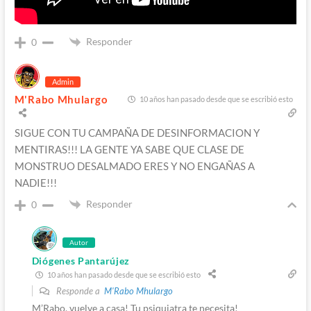
Responder
0
Admin
M'Rabo Mhulargo
10 años han pasado desde que se escribió esto
SIGUE CON TU CAMPAÑA DE DESINFORMACION Y
MENTIRAS!!! LA GENTE YA SABE QUE CLASE DE
MONSTRUO DESALMADO ERES Y NO ENGAÑAS A
NADIE!!!
Responder
0
Autor
Diógenes Pantarújez
10 años han pasado desde que se escribió esto
Responde a
M'Rabo Mhulargo
M’Rabo, vuelve a casa! Tu psiquiatra te necesita!