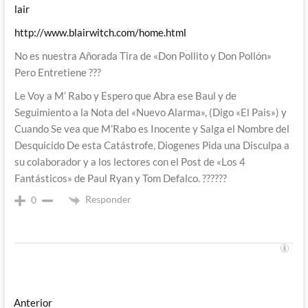
lair
http://www.blairwitch.com/home.html
No es nuestra Añorada Tira de «Don Pollito y Don Pollón»
Pero Entretiene ???
Le Voy a M’ Rabo y Espero que Abra ese Baul y de
Seguimiento a la Nota del «Nuevo Alarma», (Digo «El Pais») y
Cuando Se vea que M’Rabo es Inocente y Salga el Nombre del
Desquicido De esta Catástrofe, Diogenes Pida una Disculpa a
su colaborador y a los lectores con el Post de «Los 4
Fantásticos» de Paul Ryan y Tom Defalco. ??????
Responder
0
Navegación
Entrada
Anterior