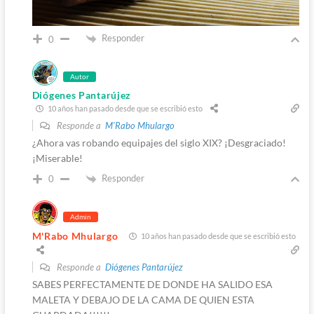
Responder
0
Autor
Diógenes Pantarújez
10 años han pasado desde que se escribió esto
Responde a
M'Rabo Mhulargo
¿Ahora vas robando equipajes del siglo XIX? ¡Desgraciado!
¡Miserable!
Responder
0
Admin
M'Rabo Mhulargo
10 años han pasado desde que se escribió esto
Responde a
Diógenes Pantarújez
SABES PERFECTAMENTE DE DONDE HA SALIDO ESA
MALETA Y DEBAJO DE LA CAMA DE QUIEN ESTA