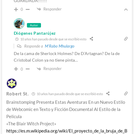
GUARDADA!!!!!!
Responder
0
Autor
Diógenes Pantarújez
10 años han pasado desde que se escribió esto
Responde a
M'Rabo Mhulargo
De la cama de Sherlock Holmes? De D’Artagnan? De la de
Cristobal Colon ya no tiene pinta…
Responder
0
Robert St.
10 años han pasado desde que se escribió esto
Brainstomping Presenta Estas Aventuras En un Nuevo Estilo
de Webcomic en Texto y Ficción Documental Al Estilo de la
Pelicula
«The Blair Witch Project»
https://es.m.wikipedia.org/wiki/El_proyecto_de_la_bruja_de_B