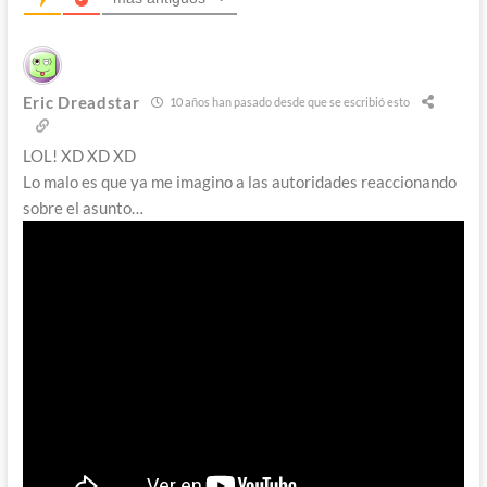
Eric Dreadstar
10 años han pasado desde que se escribió esto
LOL! XD XD XD
Lo malo es que ya me imagino a las autoridades reaccionando
sobre el asunto…