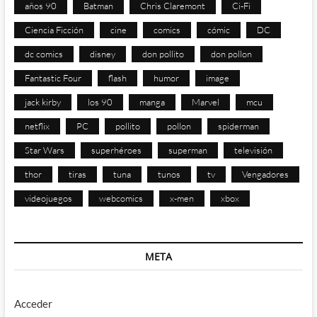
años 90
Batman
Chris Claremont
Ci-Fi
Ciencia Ficción
cine
comics
cómic
DC
dc comics
disney
don pollito
don pollon
Fantastic Four
flash
humor
image
jack kirby
los 90
manga
Marvel
mcu
netflix
PC
pollito
pollon
spiderman
Star Wars
superhéroes
superman
televisión
thor
tiras
tuna
tunos
tv
Vengadores
videojuegos
webcomics
x-men
xbox
META
Acceder