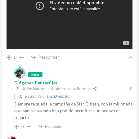
Responder
0
Autor
Diógenes Pantarújez
10 años han pasado desde que se escribió esto
Responde a
Eric Dreadstar
Siempre te queda la campaña de Star Citizen, con la millonada
que han recaudado han podido permitirse un pedazo de
reparto.
Responder
0