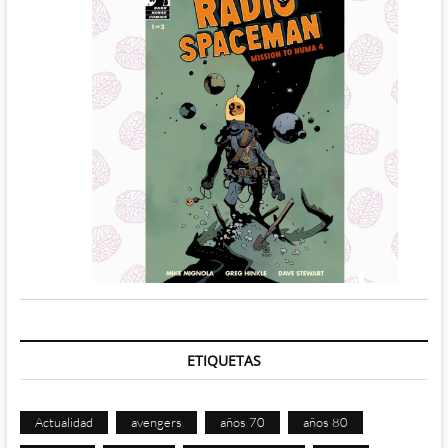
ETIQUETAS
Actualidad
avengers
años 70
años 80