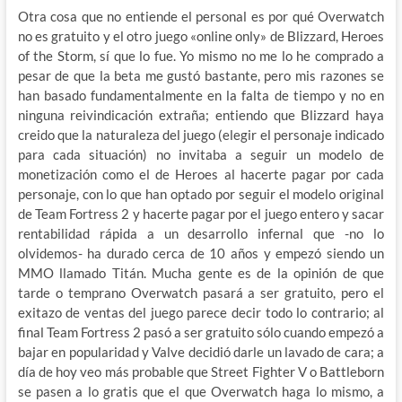
Otra cosa que no entiende el personal es por qué Overwatch
no es gratuito y el otro juego «online only» de Blizzard, Heroes
of the Storm, sí que lo fue. Yo mismo no me lo he comprado a
pesar de que la beta me gustó bastante, pero mis razones se
han basado fundamentalmente en la falta de tiempo y no en
ninguna reivindicación extraña; entiendo que Blizzard haya
creido que la naturaleza del juego (elegir el personaje indicado
para cada situación) no invitaba a seguir un modelo de
monetización como el de Heroes al hacerte pagar por cada
personaje, con lo que han optado por seguir el modelo original
de Team Fortress 2 y hacerte pagar por el juego entero y sacar
rentabilidad rápida a un desarrollo infernal que -no lo
olvidemos- ha durado cerca de 10 años y empezó siendo un
MMO llamado Titán. Mucha gente es de la opinión de que
tarde o temprano Overwatch pasará a ser gratuito, pero el
exitazo de ventas del juego parece decir todo lo contrario; al
final Team Fortress 2 pasó a ser gratuito sólo cuando empezó a
bajar en popularidad y Valve decidió darle un lavado de cara; a
día de hoy veo más probable que Street Fighter V o Battleborn
se pasen a lo gratis que el que Overwatch haga lo mismo, a