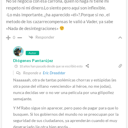
No se negocia con esa carroña, quien lo haga ni tiene mi
respeto ni mi dinero.Lo siento pero aquí son inflexible.
-Lo más importante, ¿ha aparecido «él»?.Porque si no , el
metodo de los cazarrecompensas le valió a Vader, ya sabe
«Nada de desintegraciones»
Responder
0
Autor
Diógenes Pantarújez
10 años han pasado desde que se escribió esto
Responde a
Eric Dreadstar
Naaaaaah, otra de tantas polémicas chorras y estúpidas (es
otra pose del villano «venciendo» al héroe, no me jodas),
nunca decidas ver o no ver una película por una gilipollez
semejante.
Y M’Rabo sigue sin aparecer, pero paso de pagar para que lo
busquen. Si los gobiernos del mundo no se preocupan por la
seguridad de sus ciudadanos, ya aprenderán cuando el muy
desgraciado líe otra bien gorda…