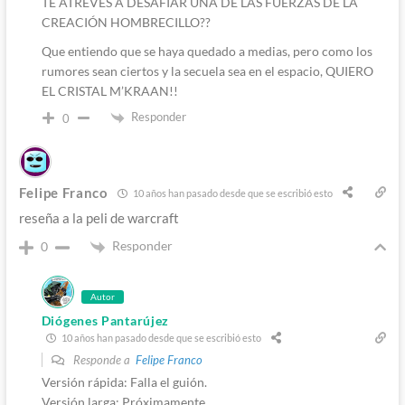
TE ATREVES A DESAFIAR UNA DE LAS FUERZAS DE LA
CREACIÓN HOMBRECILLO??
Que entiendo que se haya quedado a medias, pero como los
rumores sean ciertos y la secuela sea en el espacio, QUIERO
EL CRISTAL M’KRAAN!!
Responder
0
Felipe Franco
10 años han pasado desde que se escribió esto
reseña a la peli de warcraft
Responder
0
Autor
Diógenes Pantarújez
10 años han pasado desde que se escribió esto
Responde a
Felipe Franco
Versión rápida: Falla el guión.
Versión larga: Próximamente.