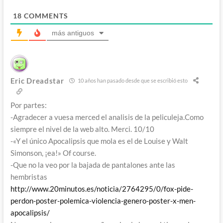
18
COMMENTS
más antiguos
Eric Dreadstar
10 años han pasado desde que se escribió esto
Por partes:
-Agradecer a vuesa merced el analisis de la peliculeja.Como
siempre el nivel de la web alto. Merci. 10/10
-«Y el único Apocalipsis que mola es el de Louise y Walt
Simonson, ¡ea!» Of course.
-Que no la veo por la bajada de pantalones ante las
hembristas
http://www.20minutos.es/noticia/2764295/0/fox-pide-
perdon-poster-polemica-violencia-genero-poster-x-men-
apocalipsis/