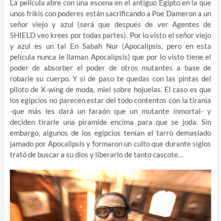
La película abre con una escena en el antiguo Egipto en la que
unos frikis con poderes están sacrificando a Poe Dameron a un
señor viejo y azul (será que después de ver Agentes de
SHIELD veo krees por todas partes). Por lo visto el señor viejo
y azul es un tal En Sabah Nur (Apocalipsis, pero en esta
película nunca le llaman Apocalipsis) que por lo visto tiene el
poder de absorber el poder de otros mutantes a base de
robarle su cuerpo. Y si de paso te quedas con las pintas del
piloto de X-wing de moda, miel sobre hojuelas. El caso es que
los egipcios no parecen estar del todo contentos con la tiranía
-que más les dará un faraón que un mutante inmortal- y
deciden tirarle una piramide encima para que se joda. Sin
embargo, algunos de los egipcios tenían el tarro demasiado
jamado por Apocalipsis y formaron un culto que durante siglos
trató de buscar a su dios y liberarlo de tanto cascote…