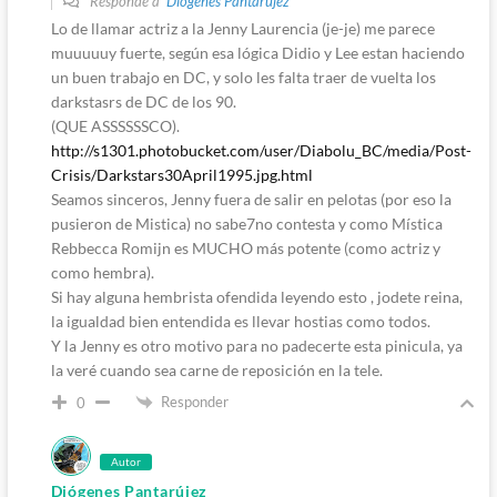
Responde a
Diógenes Pantarújez
Lo de llamar actriz a la Jenny Laurencia (je-je) me parece
muuuuuy fuerte, según esa lógica Didio y Lee estan haciendo
un buen trabajo en DC, y solo les falta traer de vuelta los
darkstasrs de DC de los 90.
(QUE ASSSSSSCO).
http://s1301.photobucket.com/user/Diabolu_BC/media/Post-
Crisis/Darkstars30April1995.jpg.html
Seamos sinceros, Jenny fuera de salir en pelotas (por eso la
pusieron de Mistica) no sabe7no contesta y como Mística
Rebbecca Romijn es MUCHO más potente (como actriz y
como hembra).
Si hay alguna hembrista ofendida leyendo esto , jodete reina,
la igualdad bien entendida es llevar hostias como todos.
Y la Jenny es otro motivo para no padecerte esta pinicula, ya
la veré cuando sea carne de reposición en la tele.
Responder
0
Autor
Diógenes Pantarújez