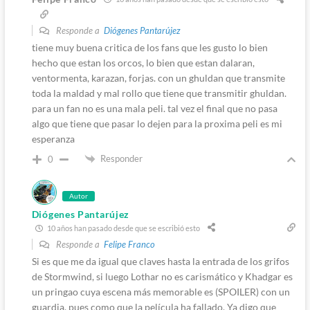
Responde a
Diógenes Pantarújez
tiene muy buena critica de los fans que les gusto lo bien
hecho que estan los orcos, lo bien que estan dalaran,
ventormenta, karazan, forjas. con un ghuldan que transmite
toda la maldad y mal rollo que tiene que transmitir ghuldan.
para un fan no es una mala peli. tal vez el final que no pasa
algo que tiene que pasar lo dejen para la proxima peli es mi
esperanza
Responder
0
Autor
Diógenes Pantarújez
10 años han pasado desde que se escribió esto
Responde a
Felipe Franco
Si es que me da igual que claves hasta la entrada de los grifos
de Stormwind, si luego Lothar no es carismático y Khadgar es
un pringao cuya escena más memorable es (SPOILER) con un
guardia, pues como que la película ha fallado. Ya digo que