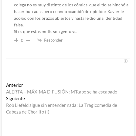
colega no es muy distinto de los cómics, que el tío se hinchó a
hacer burradas pero cuando «cambió de opinión» Xavier le
acogió con los brazos abiertos y hasta le dió una identidad
falsa.
Si es que estos mutis son gentuza…
Responder
0
Navegación
Entrada
Anterior
anterior:
ALERTA – MÁXIMA DIFUSIÓN: M’Rabo se ha escapado
de
Entrada
Siguiente
entradas
siguiente:
Rob Liefeld sigue sin entender nada: La Tragicomedia de
Cabeza de Chorlito (I)