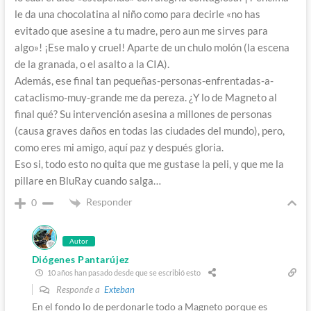
le da una chocolatina al niño como para decirle «no has
evitado que asesine a tu madre, pero aun me sirves para
algo»! ¡Ese malo y cruel! Aparte de un chulo molón (la escena
de la granada, o el asalto a la CIA).
Además, ese final tan pequeñas-personas-enfrentadas-a-
cataclismo-muy-grande me da pereza. ¿Y lo de Magneto al
final qué? Su intervención asesina a millones de personas
(causa graves daños en todas las ciudades del mundo), pero,
como eres mi amigo, aquí paz y después gloria.
Eso si, todo esto no quita que me gustase la peli, y que me la
pillare en BluRay cuando salga…
Responder
0
Autor
Diógenes Pantarújez
10 años han pasado desde que se escribió esto
Responde a
Exteban
En el fondo lo de perdonarle todo a Magneto porque es