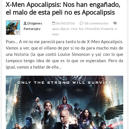
X-Men Apocalipsis: Nos han engañado,
el malo de esta peli no es Apocalipsis
Diógenes
06/06/2016
18 comentarios
Pantarújez
apocalipsis
cine
fox
Monolito Viviente
x-
men
Pues… A mi no me pareció para tanto lo de X-Men Apocalipsis.
Vamos a ver, que el villano de por sí no da para mucho más de
una historia (la que contó Louise Simonson y ya) con lo que
tampoco tengo idea de que es lo que se esperaban. Pero da
igual, vamos a hablar de ella…