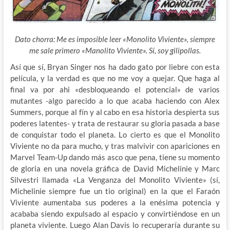
Dato chorra: Me es imposible leer «Monolito Viviente», siempre
me sale primero «Manolito Viviente». Sí, soy gilipollas.
Así que sí, Bryan Singer nos ha dado gato por liebre con esta
película, y la verdad es que no me voy a quejar. Que haga al
final va por ahi «desbloqueando el potencial» de varios
mutantes -algo parecido a lo que acaba haciendo con Alex
Summers, porque al fín y al cabo en esa historia despierta sus
poderes latentes- y trata de restaurar su gloria pasada a base
de conquistar todo el planeta. Lo cierto es que el Monolito
Viviente no da para mucho, y tras malvivir con apariciones en
Marvel Team-Up dando más asco que pena, tiene su momento
de gloria en una novela gráfica de David Michelinie y Marc
Silvestri llamada «La Venganza del Monolito Viviente» (sí,
Michelinie siempre fue un tio original) en la que el Faraón
Viviente aumentaba sus poderes a la enésima potencia y
acababa siendo expulsado al espacio y convirtiéndose en un
planeta viviente. Luego Alan Davis lo recuperaría durante su