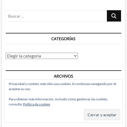
Buscar
…
CATEGORÍAS
Categorías
ARCHIVOS
Privacidad y cookies: este sitio usa cookies. Si continúas navegando por él,
aceptas su uso.
Archivos
Para obtener más información, incluido cómo gestionar las cookies,
consulta:
Política de cookies
RECIBE BRAINSTOMPING POR EMAIL