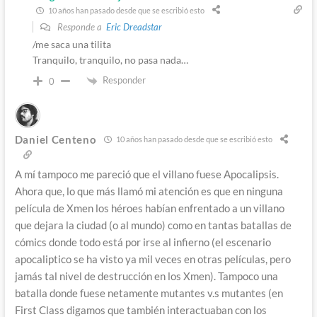
10 años han pasado desde que se escribió esto
Responde a
Eric Dreadstar
/me saca una tilita
Tranquilo, tranquilo, no pasa nada…
Responder
0
Daniel Centeno
10 años han pasado desde que se escribió esto
A mí tampoco me pareció que el villano fuese Apocalipsis.
Ahora que, lo que más llamó mi atención es que en ninguna
película de Xmen los héroes habían enfrentado a un villano
que dejara la ciudad (o al mundo) como en tantas batallas de
cómics donde todo está por irse al infierno (el escenario
apocaliptico se ha visto ya mil veces en otras películas, pero
jamás tal nivel de destrucción en los Xmen). Tampoco una
batalla donde fuese netamente mutantes v.s mutantes (en
First Class digamos que también interactuaban con los