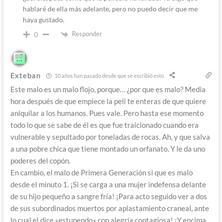
hablaré de ella más adelante, pero no puedo decir que me
haya gustado.
Responder
0
Exteban
10 años han pasado desde que se escribió esto
Este malo es un malo flojo, porque… ¿por que es malo? Media
hora después de que empiece la peli te enteras de que quiere
aniquilar a los humanos. Pues vale. Pero hasta ese momento
todo lo que se sabe de él es que fue traicionado cuando era
vulnerable y sepultado por toneladas de rocas. Ah, y que salva
a una pobre chica que tiene montado un orfanato. Y le da uno
poderes del copón.
En cambio, el malo de Primera Generación si que es malo
desde el minuto 1. ¡Si se carga a una mujer indefensa delante
de su hijo pequeño a sangre fría! ¡Para acto seguido ver a dos
de sus subordinados muertos por aplastamiento craneal, ante
lo cual el dice «estupendo» con alegría contagiosa! ¡Y encima