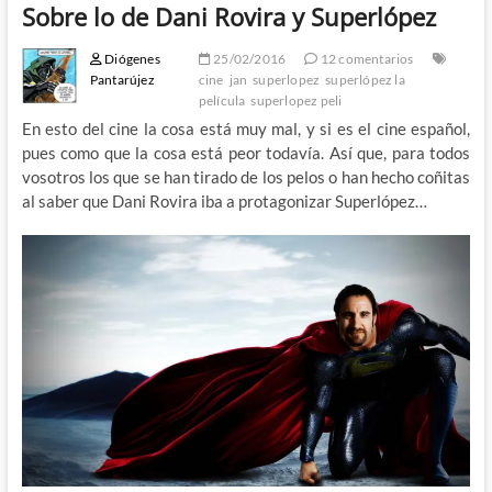
Sobre lo de Dani Rovira y Superlópez
Diógenes
25/02/2016
12 comentarios
Pantarújez
cine
jan
superlopez
superlópez la
película
superlopez peli
En esto del cine la cosa está muy mal, y si es el cine español,
pues como que la cosa está peor todavía. Así que, para todos
vosotros los que se han tirado de los pelos o han hecho coñitas
al saber que Dani Rovira iba a protagonizar Superlópez…