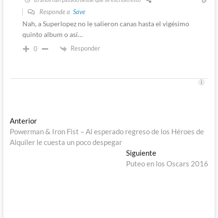
Responde a
Save
Nah, a Superlopez no le salieron canas hasta el vigésimo
quinto album o así…
Responder
0
Navegación
Entrada
Anterior
anterior:
Powerman & Iron Fist – Al esperado regreso de los Héroes de
de
Alquiler le cuesta un poco despegar
entradas
Entrada
Siguiente
siguiente:
Puteo en los Oscars 2016