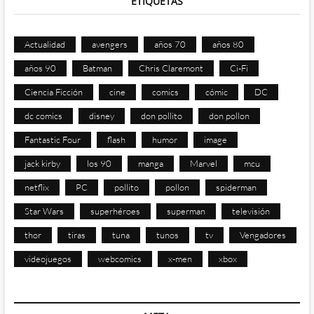
ETIQUETAS
Actualidad
avengers
años 70
años 80
años 90
Batman
Chris Claremont
Ci-Fi
Ciencia Ficción
cine
comics
cómic
DC
dc comics
disney
don pollito
don pollon
Fantastic Four
flash
humor
image
jack kirby
los 90
manga
Marvel
mcu
netflix
PC
pollito
pollon
spiderman
Star Wars
superhéroes
superman
televisión
thor
tiras
tuna
tunos
tv
Vengadores
videojuegos
webcomics
x-men
xbox