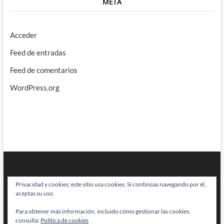
META
Acceder
Feed de entradas
Feed de comentarios
WordPress.org
Privacidad y cookies: este sitio usa cookies. Si continúas navegando por él,
aceptas su uso.
Para obtener más información, incluido cómo gestionar las cookies,
BRAINSTOMPING
| Diseñado por:
Theme Freesia
|
WordPress
| © Todos
consulta:
Política de cookies
los derechos reservados