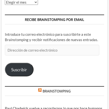
Archivos
RECIBE BRAINSTOMPING POR EMAIL
Introduce tu correo electrónico para suscribirte a este
Brainstomping y recibir notificaciones de nuevas entradas.
Dirección
de
correo
electrónico
Suscribir
BRAINSTOMPING
Paul Chadwick vuelve a recordarnos lo que nos hace humanos