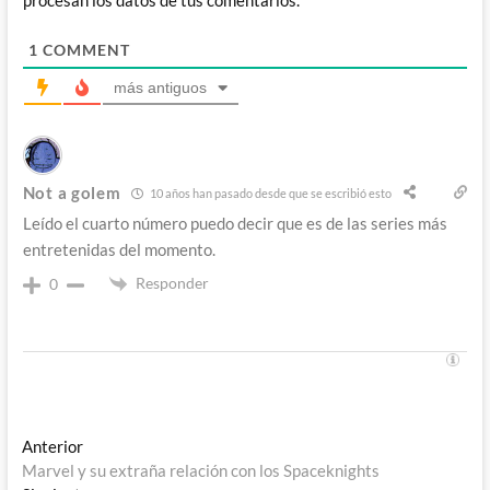
procesan los datos de tus comentarios.
1
COMMENT
más antiguos
Not a golem
10 años han pasado desde que se escribió esto
Leído el cuarto número puedo decir que es de las series más
entretenidas del momento.
Responder
0
Navegación
Entrada
Anterior
anterior:
Marvel y su extraña relación con los Spaceknights
de