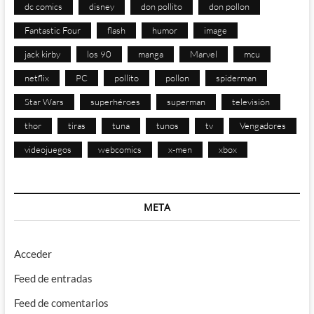
dc comics
disney
don pollito
don pollon
Fantastic Four
flash
humor
image
jack kirby
los 90
manga
Marvel
mcu
netflix
PC
pollito
pollon
spiderman
Star Wars
superhéroes
superman
televisión
thor
tiras
tuna
tunos
tv
Vengadores
videojuegos
webcomics
x-men
xbox
META
Acceder
Feed de entradas
Feed de comentarios