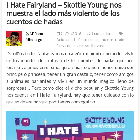
I Hate Fairyland – Skottie Young nos
muestra el lado más violento de los
cuentos de hadas
M'Rabo
21/01/2016
1 comentario
Mhulargo
Actualidad
cómic
comics
humor
i hate
fairyland
image
skottie young
De niños todos fantaseamos en algún momento con poder vivir
en los mundos de fantasía de los cuentos de hadas que nos
leían o veíamos en el cine, quien mas o quien menos quiso ser
príncipe o princesa, tener un gran castillo, tener como amigos
a animales parlantes y vivir en un mundo mágico lleno de
sorpresas… Pero como dice el dicho popular y Skottie Young
nos cuenta en I Hate Fairyland, hay que tener cuidado con lo
que se desea porque podríamos conseguirlo…