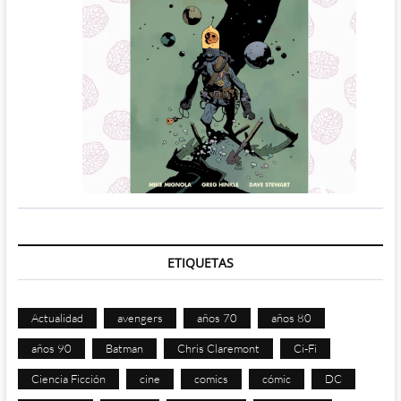
ETIQUETAS
Actualidad
avengers
años 70
años 80
años 90
Batman
Chris Claremont
Ci-Fi
Ciencia Ficción
cine
comics
cómic
DC