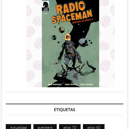
ETIQUETAS
Actualidad
avengers
años 70
años 80