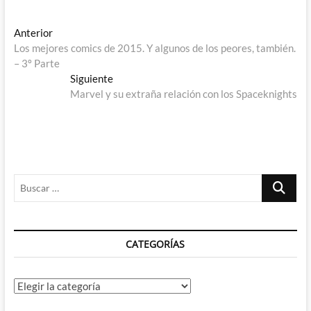
Navegación
Entrada
Anterior
anterior:
Los mejores comics de 2015. Y algunos de los peores, también.
de
– 3º Parte
entradas
Entrada
Siguiente
siguiente:
Marvel y su extraña relación con los Spaceknights
Buscar
…
CATEGORÍAS
Categorías