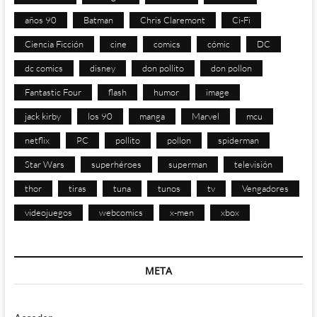
años 90
Batman
Chris Claremont
Ci-Fi
Ciencia Ficción
cine
comics
cómic
DC
dc comics
disney
don pollito
don pollon
Fantastic Four
flash
humor
image
jack kirby
los 90
manga
Marvel
mcu
netflix
PC
pollito
pollon
spiderman
Star Wars
superhéroes
superman
televisión
thor
tiras
tuna
tunos
tv
Vengadores
videojuegos
webcomics
x-men
xbox
META