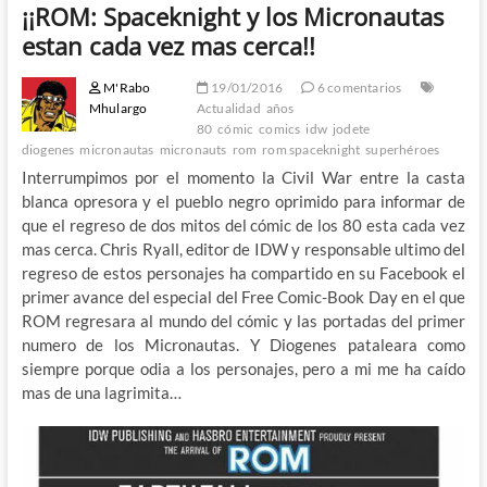
¡¡ROM: Spaceknight y los Micronautas
estan cada vez mas cerca!!
M'Rabo
19/01/2016
6 comentarios
Mhulargo
Actualidad
años
80
cómic
comics
idw
jodete
diogenes
micronautas
micronauts
rom
rom spaceknight
superhéroes
Interrumpimos por el momento la Civil War entre la casta
blanca opresora y el pueblo negro oprimido para informar de
que el regreso de dos mitos del cómic de los 80 esta cada vez
mas cerca. Chris Ryall, editor de IDW y responsable ultimo del
regreso de estos personajes ha compartido en su Facebook el
primer avance del especial del Free Comic-Book Day en el que
ROM regresara al mundo del cómic y las portadas del primer
numero de los Micronautas. Y Diogenes pataleara como
siempre porque odia a los personajes, pero a mi me ha caído
mas de una lagrimita…