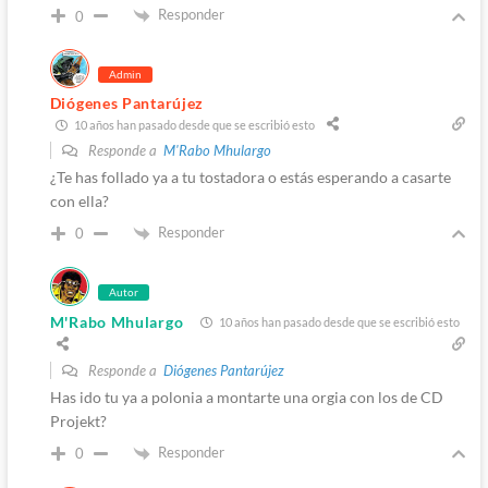
Responder
0
Admin
Diógenes Pantarújez
10 años han pasado desde que se escribió esto
Responde a
M'Rabo Mhulargo
¿Te has follado ya a tu tostadora o estás esperando a casarte
con ella?
Responder
0
Autor
M'Rabo Mhulargo
10 años han pasado desde que se escribió esto
Responde a
Diógenes Pantarújez
Has ido tu ya a polonia a montarte una orgia con los de CD
Projekt?
Responder
0