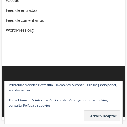
Acceder
Feed de entradas
Feed de comentarios
WordPress.org
Privacidad y cookies: este sitio usa cookies. Si continúas navegando por él,
aceptas su uso.
Para obtener más información, incluido cómo gestionar las cookies,
BRAINSTOMPING
| Diseñado por:
Theme Freesia
|
WordPress
| © Todos
consulta:
Política de cookies
los derechos reservados