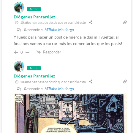
Autor
Diógenes Pantarújez
10 años han pasado desde que se escribió esto
Responde a
M'Rabo Mhulargo
Y luego para hacer un post de mierda le das mil vueltas, al
final nos vamos a currar más los comentarios que los posts!
Responder
0
Autor
Diógenes Pantarújez
10 años han pasado desde que se escribió esto
Responde a
M'Rabo Mhulargo