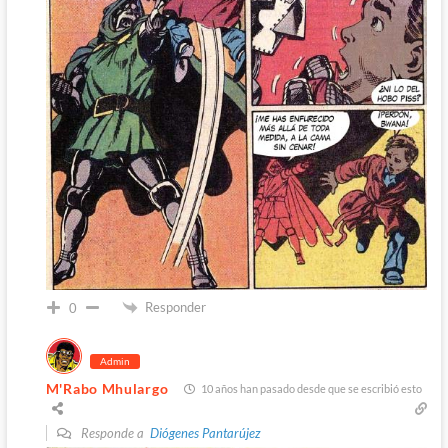
Responder
0
Admin
M'Rabo Mhulargo
10 años han pasado desde que se escribió esto
Responde a
Diógenes Pantarújez