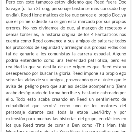
Pero con esto tampoco estoy diciendo que Reed fuera Doc
Savage (o Tom Strong, personaje bastante más conocido hoy
en día). Reed tiene matices de los que carece el propio Doc, ya
que el primero desde su origen está marcado por sus propios
errores. No nos olvidemos de que, al margen de reseteos y
demás tonterías, la historia original de los 4 Fantásticos nos
cuenta como Reed convence a sus amigos de saltarse todos
los protocolos de seguridad y arriesgar sus propias vidas con
tal de ganarle a los comunistas la carrera espacial. Alguno
podría entenderlo como una temeridad patriótica, pero en
realidad lo que se destila de ese origen es que Reed estaba
desesperado por buscar la gloria. Reed impone su propio ego
sobre las vidas de sus amigos, provocando que el único que le
avisa del peligro pero que aun así decide acompañarlo (Ben)
acabe desfigurado de forma horrible y bastante cabreado por
ello. Todo esto acaba creando en Reed un sentimiento de
culpabilidad que servirá como uno de los motores del
personaje durante casi toda la etapa Lee/Kirby y por
extensión para muchas las historias del grupo, en clásicos en
los que Reed trata de curar a Ben como «This Man, this
Monster» o en el viaje a la Zona Negativa para evitar que los