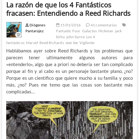
La razón de que los 4 Fantásticos
fracasen: Entendiendo a Reed Richards
Diógenes
15/01/2016
41 comentarios
Pantarújez
Fantastic Four
Galactus
Hickman
jack
kirby
john byrne
Los 4
fantásticos
Marvel
Reed Richards
stan lee
Vigilante
Hablábamos ayer sobre Reed Richards y los problemas que
parecen tener ultimamente algunos autores para
«entenderlo», algo que a priori no debería ser tan complicado
porque al fín y al cabo es un personaje bastante plano, ¿no?
Porque es un científico que quiere mucho a su familia y poco
más, ¿no? Pues me temo que las cosas son bastante más
complicadas…