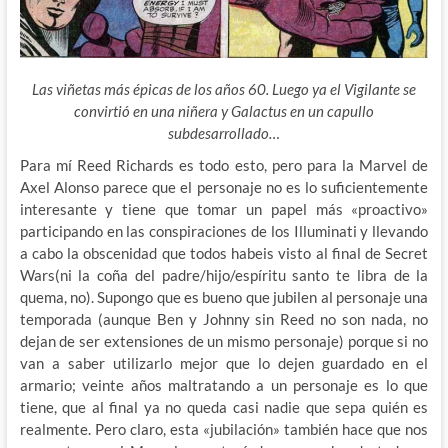
Las viñetas más épicas de los años 60. Luego ya el Vigilante se
convirtió en una niñera y Galactus en un capullo
subdesarrollado…
Para mí Reed Richards es todo esto, pero para la Marvel de
Axel Alonso parece que el personaje no es lo suficientemente
interesante y tiene que tomar un papel más «proactivo»
participando en las conspiraciones de los Illuminati y llevando
a cabo la obscenidad que todos habeis visto al final de Secret
Wars(ni la coña del padre/hijo/espíritu santo te libra de la
quema, no). Supongo que es bueno que jubilen al personaje una
temporada (aunque Ben y Johnny sin Reed no son nada, no
dejan de ser extensiones de un mismo personaje) porque si no
van a saber utilizarlo mejor que lo dejen guardado en el
armario; veinte años maltratando a un personaje es lo que
tiene, que al final ya no queda casi nadie que sepa quién es
realmente. Pero claro, esta «jubilación» también hace que nos