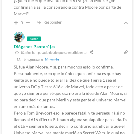
¿Quién fue el que inventó lo del 616? ¿Alan Moore? ¿Se
confirmaría así la conspiranoia contra Moore por parte de
Marvel?
Responder
0
Autor
Diógenes Pantarújez
10 años han pasado desde que se escribió esto
Responde a
Nomada
Sí, fue Alan Moore. Y sí, para muchos esto lo confirma.
Personalmente, creo que lo único que confirma es que hay
gente que no puede tolerar la idea de que Tierra 1 sea el
universo DC y Tierra 616 el de Marvel, todo esto a pesar de
que yo siempre pensé que esa no era la idea de Alan Moore, si
no para decir que para Merlin y esta gente el universo Marvel
era uno más de tantos.
Pero a Tom Brevoort eso le parece fatal, y te perseguirá si no
llamas al 616 «Tierra Prima» o alguna soplapollez parecida. Es
el 616 y siempre lo será, decir lo contrario significaría que el
Universo Marvel realmente murió en Secret Wars, lo cual no