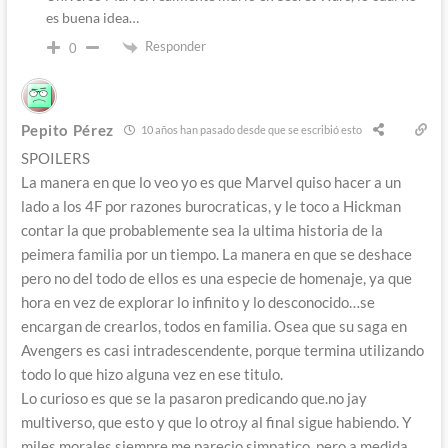
es buena idea…
Responder
0
Pepito Pérez
10 años han pasado desde que se escribió esto
SPOILERS
La manera en que lo veo yo es que Marvel quiso hacer a un
lado a los 4F por razones burocraticas, y le toco a Hickman
contar la que probablemente sea la ultima historia de la
peimera familia por un tiempo. La manera en que se deshace
pero no del todo de ellos es una especie de homenaje, ya que
hora en vez de explorar lo infinito y lo desconocido…se
encargan de crearlos, todos en familia. Osea que su saga en
Avengers es casi intradescendente, porque termina utilizando
todo lo que hizo alguna vez en ese titulo.
Lo curioso es que se la pasaron predicando que.no jay
multiverso, que esto y que lo otro,y al final sigue habiendo. Y
miles morales siempre me parecio simpatico, pero a medida