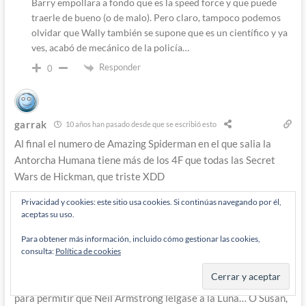
Barry empollara a fondo que es la speed force y que puede
traerle de bueno (o de malo). Pero claro, tampoco podemos
olvidar que Wally también se supone que es un científico y ya
ves, acabó de mecánico de la policía…
Responder
0
garrak
10 años han pasado desde que se escribió esto
Al final el numero de Amazing Spiderman en el que salia la
Antorcha Humana tiene más de los 4F que todas las Secret
Wars de Hickman, que triste XDD
En fin, pues el final si que ha sido muy decepcionante. O sea,
Privacidad y cookies: este sitio usa cookies. Si continúas navegando por él,
aceptas su uso.
por lo que tengo entendido (no he llegado a la etapa de
Hickman, estoy atascado en el 370) Hickman cree que los 4F
Para obtener más información, incluido cómo gestionar las cookies,
son unos superheroes o algo asi, y ahora los ha convertido en
consulta:
Política de cookies
una especie de viajeros de Star Trek… a Reed Richards, el
mismo hombre que en la etapa Lee-Kirby se quería sacrifica
para permitir que Neil Armstrong lelgase a la Luna… O Susan,