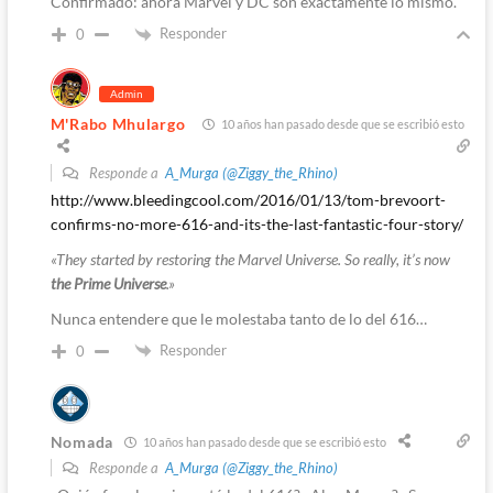
Confirmado: ahora Marvel y DC son exactamente lo mismo.
Responder
0
Admin
M'Rabo Mhulargo
10 años han pasado desde que se escribió esto
Responde a
A_Murga (@Ziggy_the_Rhino)
http://www.bleedingcool.com/2016/01/13/tom-brevoort-
confirms-no-more-616-and-its-the-last-fantastic-four-story/
«They started by restoring the Marvel Universe. So really, it’s now
the Prime Universe
.»
Nunca entendere que le molestaba tanto de lo del 616…
Responder
0
Nomada
10 años han pasado desde que se escribió esto
Responde a
A_Murga (@Ziggy_the_Rhino)