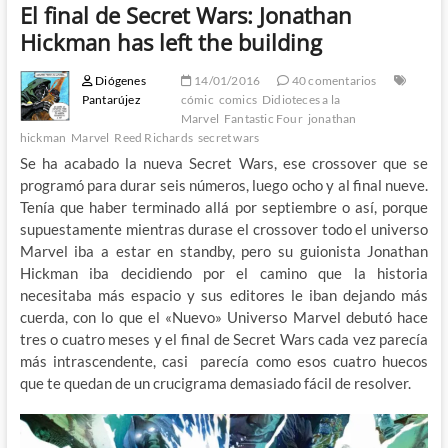
El final de Secret Wars: Jonathan
Hickman has left the building
Diógenes
14/01/2016
40 comentarios
Pantarújez
cómic
comics
Didioteces a la
Marvel
Fantastic Four
jonathan
hickman
Marvel
Reed Richards
secret wars
Se ha acabado la nueva Secret Wars, ese crossover que se
programó para durar seis números, luego ocho y al final nueve.
Tenía que haber terminado allá por septiembre o así, porque
supuestamente mientras durase el crossover todo el universo
Marvel iba a estar en standby, pero su guionista Jonathan
Hickman iba decidiendo por el camino que la historia
necesitaba más espacio y sus editores le iban dejando más
cuerda, con lo que el «Nuevo» Universo Marvel debutó hace
tres o cuatro meses y el final de Secret Wars cada vez parecía
más intrascendente, casi parecía como esos cuatro huecos
que te quedan de un crucigrama demasiado fácil de resolver.