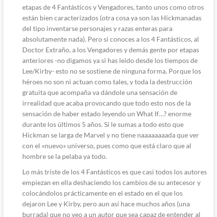
etapas de 4 Fantásticos y Vengadores, tanto unos como otros
están bien caracterizados (otra cosa ya son las Hickmanadas
del tipo inventarse personajes y razas enteras para
absolutamente nada). Pero si conoces a los 4 Fantásticos, al
Doctor Extraño, a los Vengadores y demás gente por etapas
anteriores -no digamos ya si has leido desde los tiempos de
Lee/Kirby- esto no se sostiene de ninguna forma. Porque los
héroes no son ni actuan como tales, y toda la destrucción
gratuita que acompaña va dándole una sensación de
irrealidad que acaba provocando que todo esto nos de la
sensación de haber estado leyendo un What If…? enorme
durante los últimos 5 años. Si le sumas a todo esto que
Hickman se larga de Marvel y no tiene naaaaaaaada que ver
con el «nuevo» universo, pues como que está claro que al
hombre se la pelaba ya todo.
Lo más triste de los 4 Fantásticos es que casi todos los autores
empiezan en ella deshaciendo los cambios de su antecesor y
colocándolos prácticamente en el estado en el que los
dejaron Lee y Kirby, pero aun así hace muchos años (una
burrada) que no veo a un autor que sea capaz de entender al