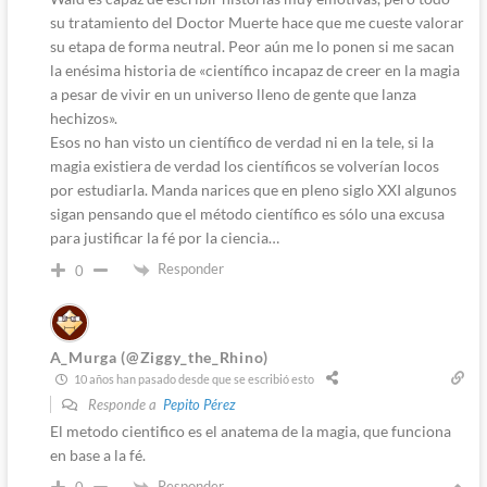
su tratamiento del Doctor Muerte hace que me cueste valorar
su etapa de forma neutral. Peor aún me lo ponen si me sacan
la enésima historia de «científico incapaz de creer en la magia
a pesar de vivir en un universo lleno de gente que lanza
hechizos».
Esos no han visto un científico de verdad ni en la tele, si la
magia existiera de verdad los científicos se volverían locos
por estudiarla. Manda narices que en pleno siglo XXI algunos
sigan pensando que el método científico es sólo una excusa
para justificar la fé por la ciencia…
Responder
0
A_Murga (@Ziggy_the_Rhino)
10 años han pasado desde que se escribió esto
Responde a
Pepito Pérez
El metodo cientifico es el anatema de la magia, que funciona
en base a la fé.
Responder