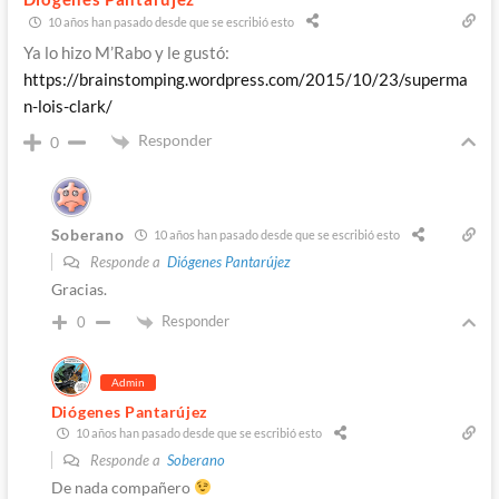
10 años han pasado desde que se escribió esto
Ya lo hizo M’Rabo y le gustó:
https://brainstomping.wordpress.com/2015/10/23/superma
n-lois-clark/
Responder
0
Soberano
10 años han pasado desde que se escribió esto
Responde a
Diógenes Pantarújez
Gracias.
Responder
0
Admin
Diógenes Pantarújez
10 años han pasado desde que se escribió esto
Responde a
Soberano
De nada compañero