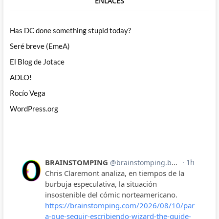
ENLACES
Has DC done something stupid today?
Seré breve (EmeA)
El Blog de Jotace
ADLO!
Rocío Vega
WordPress.org