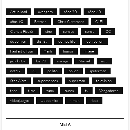
Actualidad
avengers
años 70
años 80
años 90
Batman
Chris Claremont
Ci-Fi
Ciencia Ficción
cine
comics
cómic
DC
dc comics
disney
don pollito
don pollon
Fantastic Four
flash
humor
image
jack kirby
los 90
manga
Marvel
mcu
netflix
PC
pollito
pollon
spiderman
Star Wars
superhéroes
superman
televisión
thor
tiras
tuna
tunos
tv
Vengadores
videojuegos
webcomics
x-men
xbox
META