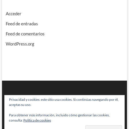
Acceder
Feed de entradas
Feed de comentarios
WordPress.org
Privacidad y cookies: este sitio usa cookies. Si continúas navegando por él,
aceptas su uso.
Para obtener más información, incluido cómo gestionar las cookies,
BRAINSTOMPING
| Diseñado por:
Theme Freesia
|
WordPress
| © Todos
consulta:
Política de cookies
los derechos reservados