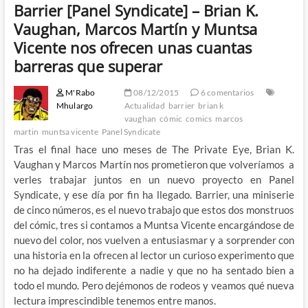
Barrier [Panel Syndicate] – Brian K.
Vaughan, Marcos Martín y Muntsa
Vicente nos ofrecen unas cuantas
barreras que superar
M'Rabo
08/12/2015
6 comentarios
Mhulargo
Actualidad
barrier
brian k
vaughan
cómic
comics
marcos
martin
muntsa vicente
Panel Syndicate
Tras el final hace uno meses de The Private Eye, Brian K.
Vaughan y Marcos Martín nos prometieron que volveríamos a
verles trabajar juntos en un nuevo proyecto en Panel
Syndicate, y ese día por fin ha llegado. Barrier, una miniserie
de cinco números, es el nuevo trabajo que estos dos monstruos
del cómic, tres si contamos a Muntsa Vicente encargándose de
nuevo del color, nos vuelven a entusiasmar y a sorprender con
una historia en la ofrecen al lector un curioso experimento que
no ha dejado indiferente a nadie y que no ha sentado bien a
todo el mundo. Pero dejémonos de rodeos y veamos qué nueva
lectura imprescindible tenemos entre manos.