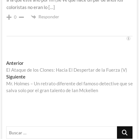
coloristas no eran lo […]
Responder
0
Navegación
Entrada
Anterior
anterior:
El Ataque de los Clones: Hacia El Despertar de la Fuerza (V)
de
Entrada
Siguiente
entradas
siguiente:
Mr. Holmes – Un retrato diferente del famoso detective que se
salva solo por el gran talento de Ian Mckellen
Buscar
…