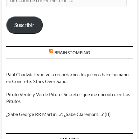
de
correo
electrónico
Suscribir
BRAINSTOMPING
Paul Chadwick vuelve a recordarnos lo que nos hace humanos
en Concrete: Stars Over Sand
Pitufo Verde y Verde Pitufo: Secretos que me encontré en Los
Pitufos
¿Sabe George RR Martin…?: ¿Sabe Claremont…? (II)