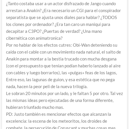
¿Tanto costaba usar a un actor disfrazado de Jango cuando
arrestan a Anakin? ¿Era necesario un CGI para el conspirador
separatista que se ajusta unos diales para hablar? ¿TODOS
los clones por ordenador? ¿Era tan caro un maniquí para
decapitar a C3PO? ¿Puertas de verdad? ¿Una mano
cibernética con animatronica?
Por no hablar de los efectos cutres: Obi-Wan deteniendo su
caída con el cable con un movimiento nada natural, el salto de
Anakin para montar a la bestia trucado con mucha desgana
(con el presupuesto que tenían podían haberlo lanzado al aire
con cables y luego borrarlos), las «pulgas» feas de los lagos,
Entre eso, las lagunas de guion, y esa estética que no pega
nada, hacen la peor peli de la nueva trilogía.
Le sobran 20 minutos por un lado, y le faltan 5 por otro. Tal vez
las mismas ideas pero ejecutadas de una forma diferente,
hubieran triunfado mucho mas.
PD: Justo también es mencionar efectos que alcanzan la
excelencia: la escena de los meteoritos, los droides de
combate, la persecución de Coruscant y muchas cosas mas.