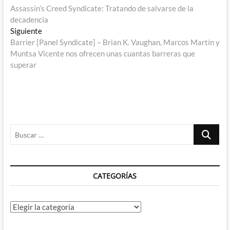
anterior:
Assassin’s Creed Syndicate: Tratando de salvarse de la
de
decadencia
entradas
Entrada
Siguiente
siguiente:
Barrier [Panel Syndicate] – Brian K. Vaughan, Marcos Martín y
Muntsa Vicente nos ofrecen unas cuantas barreras que
superar
Buscar
…
CATEGORÍAS
Categorías