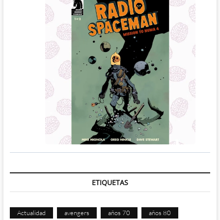
ETIQUETAS
Actualidad
avengers
años 70
años 80