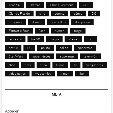
años 90
Batman
Chris Claremont
Ci-Fi
Ciencia Ficción
cine
comics
cómic
DC
dc comics
disney
don pollito
don pollon
Fantastic Four
flash
humor
image
jack kirby
los 90
manga
Marvel
mcu
netflix
PC
pollito
pollon
spiderman
Star Wars
superhéroes
superman
televisión
thor
tiras
tuna
tunos
tv
Vengadores
videojuegos
webcomics
x-men
xbox
META
Acceder