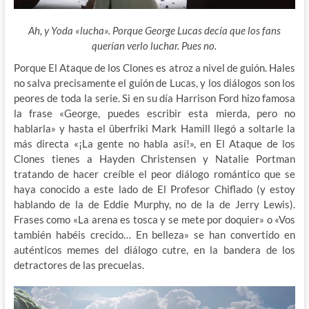
Ah, y Yoda «lucha». Porque George Lucas decía que los fans
querían verlo luchar. Pues no.
Porque El Ataque de los Clones es atroz a nivel de guión. Hales
no salva precisamente el guión de Lucas, y los diálogos son los
peores de toda la serie. Si en su día Harrison Ford hizo famosa
la frase «George, puedes escribir esta mierda, pero no
hablarla» y hasta el überfriki Mark Hamill llegó a soltarle la
más directa «¡La gente no habla así!», en El Ataque de los
Clones tienes a Hayden Christensen y Natalie Portman
tratando de hacer creíble el peor diálogo romántico que se
haya conocido a este lado de El Profesor Chiflado (y estoy
hablando de la de Eddie Murphy, no de la de Jerry Lewis).
Frases como «La arena es tosca y se mete por doquier» o «Vos
también habéis crecido… En belleza» se han convertido en
auténticos memes del diálogo cutre, en la bandera de los
detractores de las precuelas.