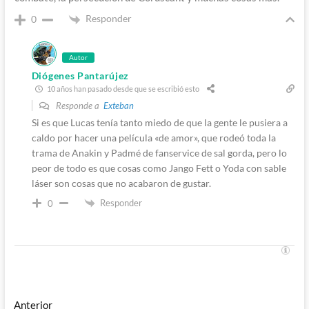
Responder
0
Autor
Diógenes Pantarújez
10 años han pasado desde que se escribió esto
Responde a
Exteban
Si es que Lucas tenía tanto miedo de que la gente le pusiera a
caldo por hacer una película «de amor», que rodeó toda la
trama de Anakin y Padmé de fanservice de sal gorda, pero lo
peor de todo es que cosas como Jango Fett o Yoda con sable
láser son cosas que no acabaron de gustar.
Responder
0
Navegación
Entrada
Anterior