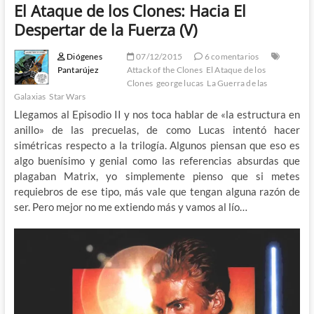
El Ataque de los Clones: Hacia El
Despertar de la Fuerza (V)
Diógenes
07/12/2015
6 comentarios
Pantarújez
Attack of the Clones
El Ataque de los
Clones
george lucas
La Guerra de las
Galaxias
Star Wars
Llegamos al Episodio II y nos toca hablar de «la estructura en
anillo» de las precuelas, de como Lucas intentó hacer
simétricas respecto a la trilogía. Algunos piensan que eso es
algo buenísimo y genial como las referencias absurdas que
plagaban Matrix, yo simplemente pienso que si metes
requiebros de ese tipo, más vale que tengan alguna razón de
ser. Pero mejor no me extiendo más y vamos al lío…