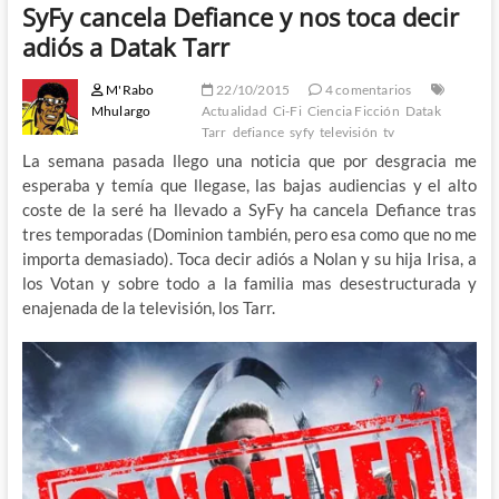
SyFy cancela Defiance y nos toca decir
adiós a Datak Tarr
M'Rabo
22/10/2015
4 comentarios
Mhulargo
Actualidad
Ci-Fi
Ciencia Ficción
Datak
Tarr
defiance
syfy
televisión
tv
La semana pasada llego una noticia que por desgracia me
esperaba y temía que llegase, las bajas audiencias y el alto
coste de la seré ha llevado a SyFy ha cancela Defiance tras
tres temporadas (Dominion también, pero esa como que no me
importa demasiado). Toca decir adiós a Nolan y su hija Irisa, a
los Votan y sobre todo a la familia mas desestructurada y
enajenada de la televisión, los Tarr.