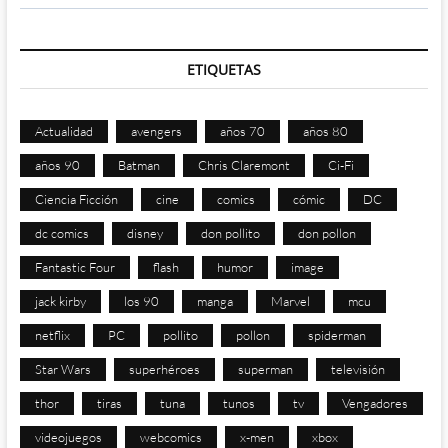
ETIQUETAS
Actualidad
avengers
años 70
años 80
años 90
Batman
Chris Claremont
Ci-Fi
Ciencia Ficción
cine
comics
cómic
DC
dc comics
disney
don pollito
don pollon
Fantastic Four
flash
humor
image
jack kirby
los 90
manga
Marvel
mcu
netflix
PC
pollito
pollon
spiderman
Star Wars
superhéroes
superman
televisión
thor
tiras
tuna
tunos
tv
Vengadores
videojuegos
webcomics
x-men
xbox