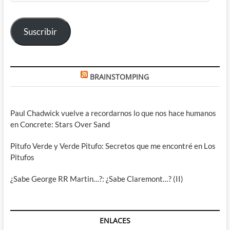
correo
electrónico
Suscribir
BRAINSTOMPING
Paul Chadwick vuelve a recordarnos lo que nos hace humanos
en Concrete: Stars Over Sand
Pitufo Verde y Verde Pitufo: Secretos que me encontré en Los
Pitufos
¿Sabe George RR Martin…?: ¿Sabe Claremont…? (II)
ENLACES