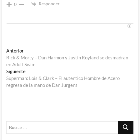
Responder
0
Navegación
Entrada
Anterior
anterior:
Rick & Morty – Dan Harmon y Justin Royland se desmadran
de
en Adult Swim
entradas
Entrada
Siguiente
siguiente:
Superman: Lois & Clark – El autentico Hombre de Acero
regresa de la mano de Dan Jurgens
Buscar
…