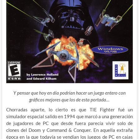
Y pensar que hoy en día podrían hacer un juego entero con
gráficos mejores que los de esta portada…
Chorradas aparte, lo cierto es que TIE Fighter fué un
simulador espacial salido en 1994 que marcó a una generación
de jugadores de PC que desde fuera parecía vivir solo de
clones del Doom y Command & Conquer. En aquella
extraña
época en la que todavía se vendían los juegos de PC en cajas