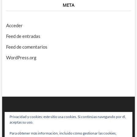
META
Acceder
Feed de entradas
Feed de comentarios
WordPress.org
Privacidad y cookies: este sitio usa cookies. Si continúas navegando por él,
aceptas su uso.
Para obtener más información, incluido cómo gestionar las cookies,
BRAINSTOMPING
| Diseñado por:
Theme Freesia
|
WordPress
| © Todos