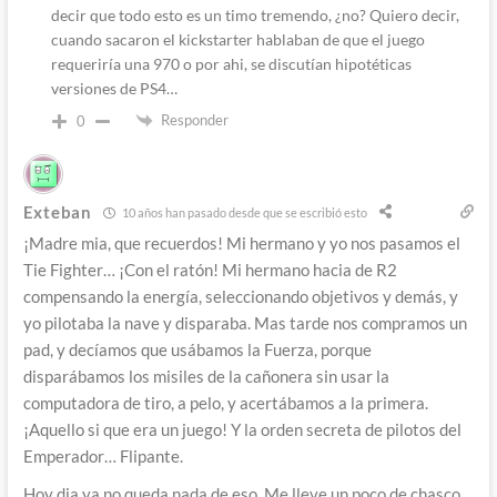
decir que todo esto es un timo tremendo, ¿no? Quiero decir,
cuando sacaron el kickstarter hablaban de que el juego
requeriría una 970 o por ahi, se discutían hipotéticas
versiones de PS4…
Responder
0
Exteban
10 años han pasado desde que se escribió esto
¡Madre mia, que recuerdos! Mi hermano y yo nos pasamos el
Tie Fighter… ¡Con el ratón! Mi hermano hacia de R2
compensando la energía, seleccionando objetivos y demás, y
yo pilotaba la nave y disparaba. Mas tarde nos compramos un
pad, y decíamos que usábamos la Fuerza, porque
disparábamos los misiles de la cañonera sin usar la
computadora de tiro, a pelo, y acertábamos a la primera.
¡Aquello si que era un juego! Y la orden secreta de pilotos del
Emperador… Flipante.
Hoy dia ya no queda nada de eso. Me lleve un poco de chasco