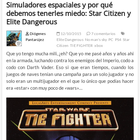
Simuladores espaciales y por qué
debemos tenerles miedo: Star Citizen y
Elite Dangerous
Diógenes
12/10/2015
7 comentarios
Pantarújez
Elite Dangerous
No man's sky
PC
PS4
Star
Citizen
TIE FIGHTER
xbox
Que yo tengo mucha mili, ¿eh? Que yo me pasé años y años ahi
en la armada, luchando contra los enemigos del Imperio, codo a
codo con Darth Vader. Eso si que eran tiempos, cuando los
juegos de naves tenían una campaña para un solo jugador y no
solo eran un multijugador en el que lo único que podías hacer
era «estar» con muy poco de «wars»…