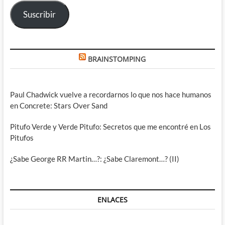
electrónico
Suscribir
BRAINSTOMPING
Paul Chadwick vuelve a recordarnos lo que nos hace humanos
en Concrete: Stars Over Sand
Pitufo Verde y Verde Pitufo: Secretos que me encontré en Los
Pitufos
¿Sabe George RR Martin…?: ¿Sabe Claremont…? (II)
ENLACES