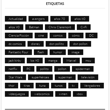
ETIQUETAS
Actualidad
avengers
años 70
años 80
años 90
Batman
Chris Claremont
Ci-Fi
Ciencia Ficción
cine
comics
cómic
DC
dc comics
disney
don pollito
don pollon
Fantastic Four
flash
humor
image
jack kirby
los 90
manga
Marvel
mcu
netflix
PC
pollito
pollon
spiderman
Star Wars
superhéroes
superman
televisión
thor
tiras
tuna
tunos
tv
Vengadores
videojuegos
webcomics
x-men
xbox