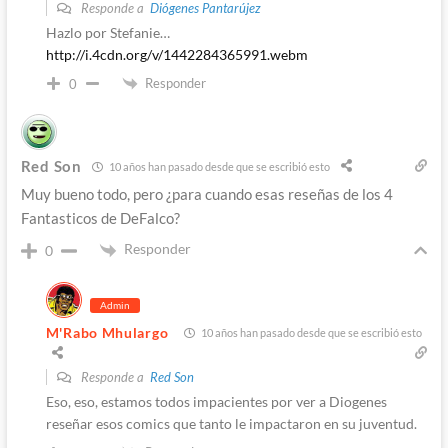
Responde a
Diógenes Pantarújez
Hazlo por Stefanie…
http://i.4cdn.org/v/1442284365991.webm
Responder
0
Red Son
10 años han pasado desde que se escribió esto
Muy bueno todo, pero ¿para cuando esas reseñas de los 4
Fantasticos de DeFalco?
Responder
0
Admin
M'Rabo Mhulargo
10 años han pasado desde que se escribió esto
Responde a
Red Son
Eso, eso, estamos todos impacientes por ver a Diogenes
reseñar esos comics que tanto le impactaron en su juventud.