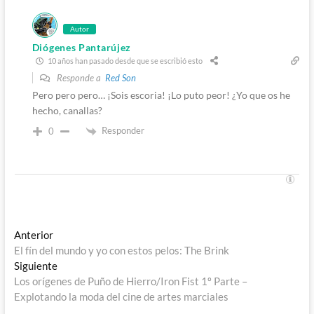
Autor
Diógenes Pantarújez
10 años han pasado desde que se escribió esto
Responde a
Red Son
Pero pero pero… ¡Sois escoria! ¡Lo puto peor! ¿Yo que os he
hecho, canallas?
Responder
0
Navegación
Entrada
Anterior
anterior:
El fín del mundo y yo con estos pelos: The Brink
de
Entrada
Siguiente
entradas
siguiente:
Los orígenes de Puño de Hierro/Iron Fist 1º Parte –
Explotando la moda del cine de artes marciales