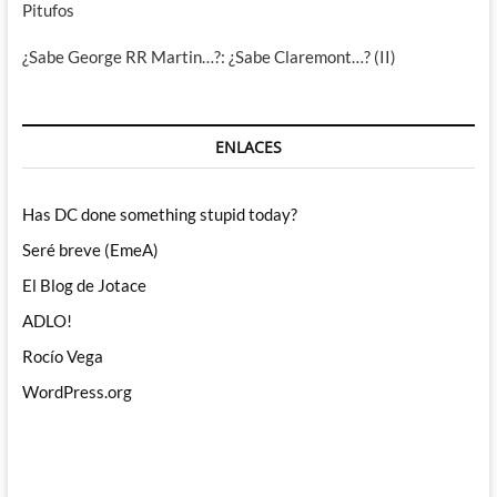
Pitufos
¿Sabe George RR Martin…?: ¿Sabe Claremont…? (II)
ENLACES
Has DC done something stupid today?
Seré breve (EmeA)
El Blog de Jotace
ADLO!
Rocío Vega
WordPress.org