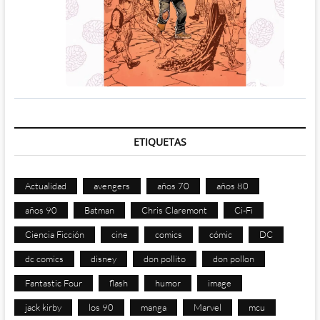
ETIQUETAS
Actualidad
avengers
años 70
años 80
años 90
Batman
Chris Claremont
Ci-Fi
Ciencia Ficción
cine
comics
cómic
DC
dc comics
disney
don pollito
don pollon
Fantastic Four
flash
humor
image
jack kirby
los 90
manga
Marvel
mcu