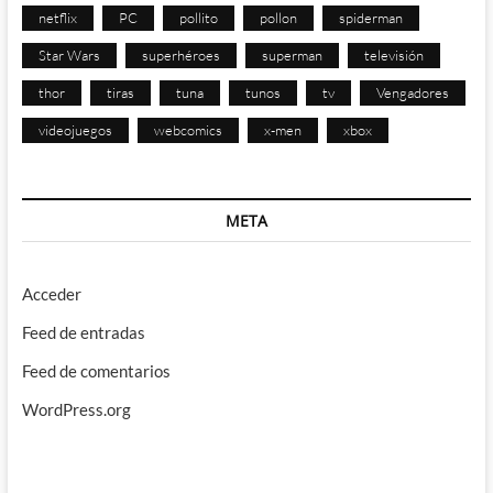
netflix
PC
pollito
pollon
spiderman
Star Wars
superhéroes
superman
televisión
thor
tiras
tuna
tunos
tv
Vengadores
videojuegos
webcomics
x-men
xbox
META
Acceder
Feed de entradas
Feed de comentarios
WordPress.org