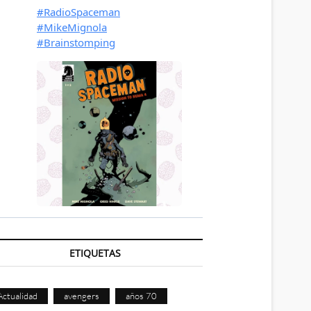
ETIQUETAS
Actualidad
avengers
años 70