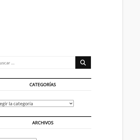
n
ú
Buscar
…
CATEGORÍAS
tegorías
ARCHIVOS