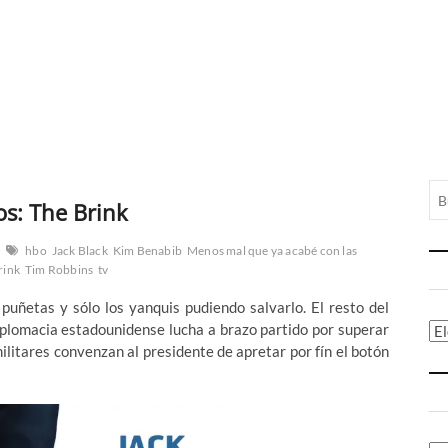
os: The Brink
hbo
Jack Black
Kim Benabib
Menos mal que ya acabé con las
rink
Tim Robbins
tv
puñetas y sólo los yanquis pudiendo salvarlo. El resto del
iplomacia estadounidense lucha a brazo partido por superar
Ca
militares convenzan al presidente de apretar por fín el botón