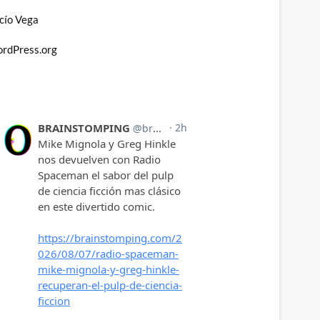
cío Vega
rdPress.org