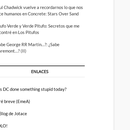
ul Chadwick vuelve a recordarnos lo que nos
ce humanos en Concrete: Stars Over Sand
tufo Verde y Verde Pitufo: Secretos que me
contré en Los Pitufos
abe George RR Martin…?: ¿Sabe
aremont…? (II)
ENLACES
s DC done something stupid today?
ré breve (EmeA)
 Blog de Jotace
LO!