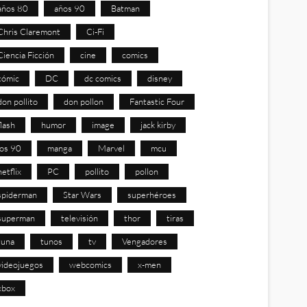
años 80
años 90
Batman
Chris Claremont
Ci-Fi
Ciencia Ficción
cine
comics
cómic
DC
dc comics
disney
don pollito
don pollon
Fantastic Four
flash
humor
image
jack kirby
los 90
manga
Marvel
mcu
netflix
PC
pollito
pollon
spiderman
Star Wars
superhéroes
superman
televisión
thor
tiras
tuna
tunos
tv
Vengadores
videojuegos
webcomics
x-men
xbox