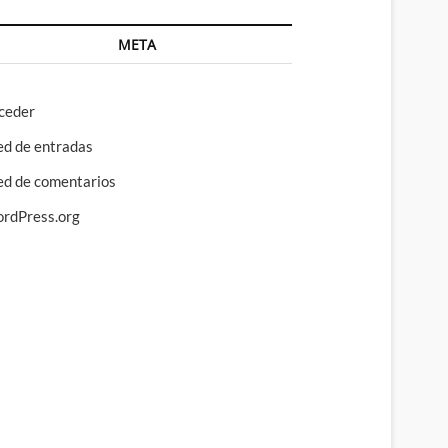
META
ceder
ed de entradas
ed de comentarios
rdPress.org