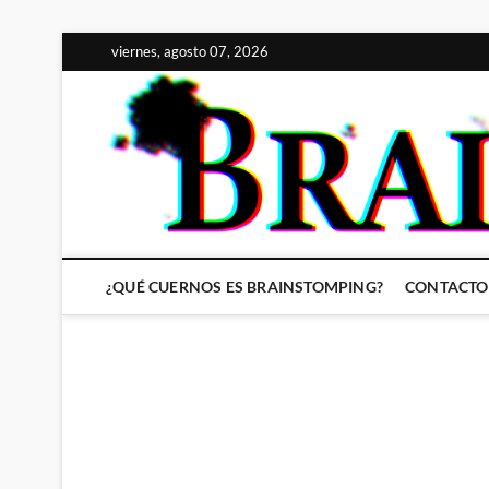
Saltar
viernes, agosto 07, 2026
al
contenido
¿QUÉ CUERNOS ES BRAINSTOMPING?
CONTACTO