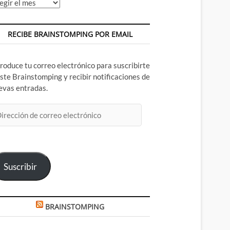
chivos
RECIBE BRAINSTOMPING POR EMAIL
troduce tu correo electrónico para suscribirte
este Brainstomping y recibir notificaciones de
evas entradas.
rección
rreo
ectrónico
Suscribir
BRAINSTOMPING