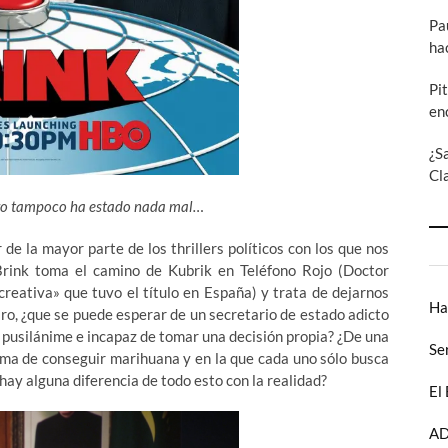
Pa
ha
Pi
en
¿S
Cl
pero tampoco ha estado nada mal…
e la mayor parte de los thrillers políticos con los que nos
rink toma el camino de
Kubrik en Teléfono Rojo (Doctor
creativa» que tuvo el título en España) y trata de dejarnos
Ha
aro, ¿que se puede esperar de un secretario de estado adicto
 pusilánime e incapaz de tomar una decisión propia? ¿De una
Se
rma de conseguir marihuana y en la que cada uno sólo busca
¿hay alguna diferencia de todo esto con la realidad?
El
AD