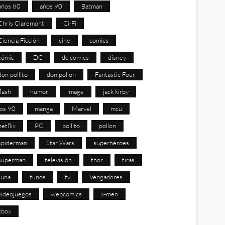
años 80
años 90
Batman
Chris Claremont
Ci-Fi
Ciencia Ficción
cine
comics
cómic
DC
dc comics
disney
don pollito
don pollon
Fantastic Four
flash
humor
image
jack kirby
los 90
manga
Marvel
mcu
netflix
PC
pollito
pollon
spiderman
Star Wars
superhéroes
superman
televisión
thor
tiras
tuna
tunos
tv
Vengadores
videojuegos
webcomics
x-men
xbox