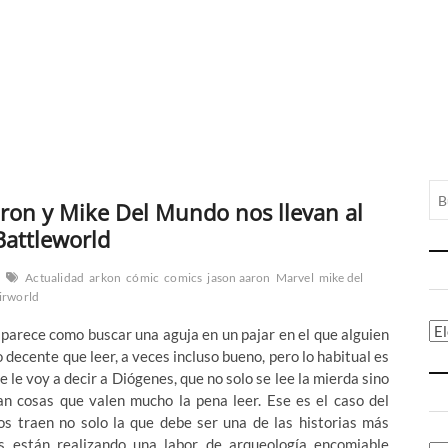
aron y Mike Del Mundo nos llevan al
Battleworld
Actualidad
arkon
cómic
comics
jason aaron
Marvel
mike del
irworld
Ca
parece como buscar una aguja en un pajar en el que alguien
o decente que leer, a veces incluso bueno, pero lo habitual es
 le voy a decir a Diógenes, que no solo se lee la mierda sino
an cosas que valen mucho la pena leer. Ese es el caso del
 traen no solo la que debe ser una de las historias más
s están realizando una labor de arqueología encomiable