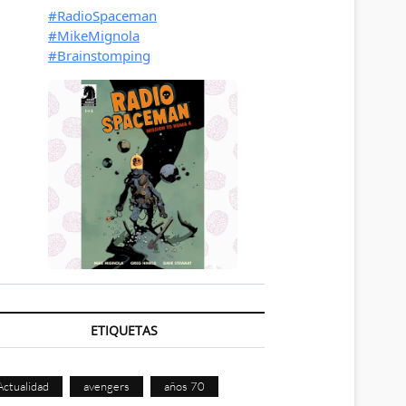
ETIQUETAS
Actualidad
avengers
años 70