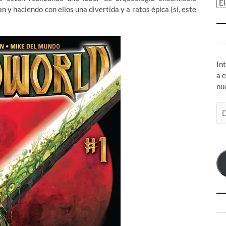
Ar
 y haciendo con ellos una divertida y a ratos épica (si, este
In
a 
nu
Di
de
co
el