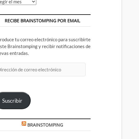
chivos
RECIBE BRAINSTOMPING POR EMAIL
troduce tu correo electrónico para suscribirte
este Brainstomping y recibir notificaciones de
evas entradas.
rección
rreo
ectrónico
Suscribir
BRAINSTOMPING