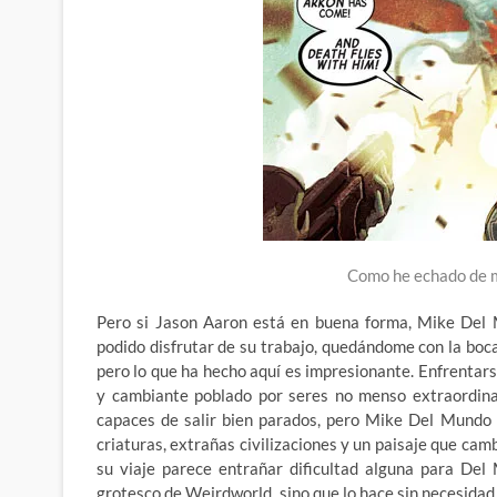
Como he echado de m
Pero si Jason Aaron está en buena forma, Mike Del M
podido disfrutar de su trabajo, quedándome con la boca
pero lo que ha hecho aquí es impresionante. Enfrentars
y cambiante poblado por seres no menso extraordinar
capaces de salir bien parados, pero Mike Del Mundo 
criaturas, extrañas civilizaciones y un paisaje que cam
su viaje parece entrañar dificultad alguna para Del 
grotesco de Weirdworld, sino que lo hace sin necesidad 