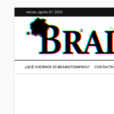
Saltar
viernes, agosto 07, 2026
al
contenido
¿QUÉ CUERNOS ES BRAINSTOMPING?
CONTACTO