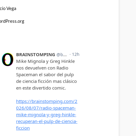
cío Vega
rdPress.org