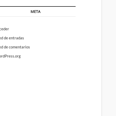
META
ceder
ed de entradas
ed de comentarios
rdPress.org