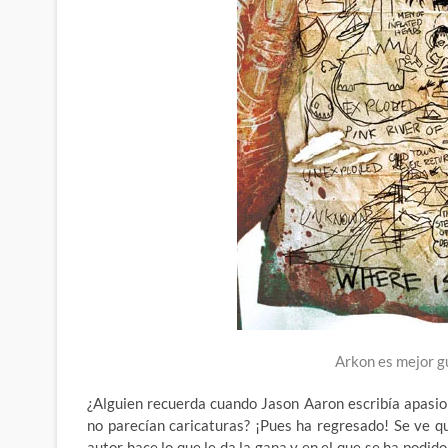
Arkon es mejor g
¿Alguien recuerda cuando Jason Aaron escribía apasi
no parecían caricaturas? ¡Pues ha regresado! Se ve q
autor hace lo que le da la gana y en el que se ha podid