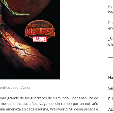
Pa
ha
Pi
en
¿S
Cl
Ha
tentico Jason Aaron!
Se
l más grande de los guerreros de su mundo, líder absoluto de
El
 meses, o incluso años, vagando sin rumbo por un extraño
una amenaza en cada esquina, Weirworld. Su desesperada e
AD