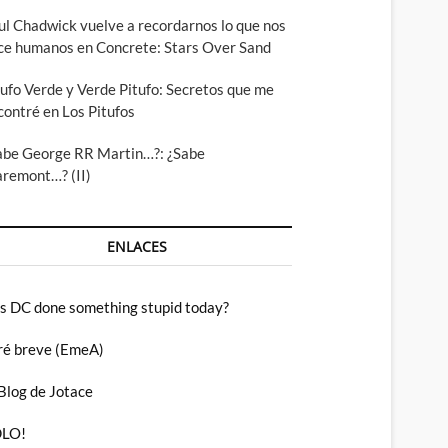
ul Chadwick vuelve a recordarnos lo que nos
ce humanos en Concrete: Stars Over Sand
tufo Verde y Verde Pitufo: Secretos que me
contré en Los Pitufos
abe George RR Martin…?: ¿Sabe
aremont…? (II)
ENLACES
s DC done something stupid today?
ré breve (EmeA)
 Blog de Jotace
LO!