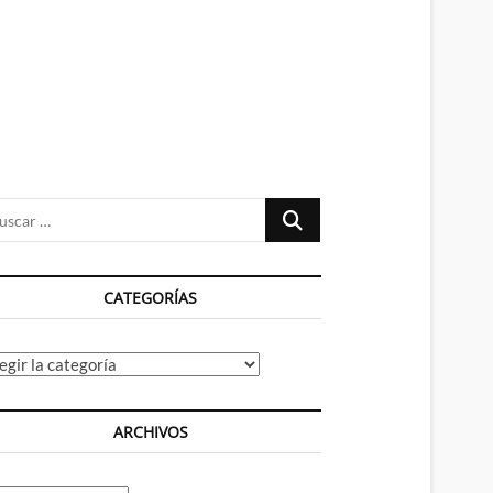
n
ú
Buscar
…
CATEGORÍAS
tegorías
ARCHIVOS