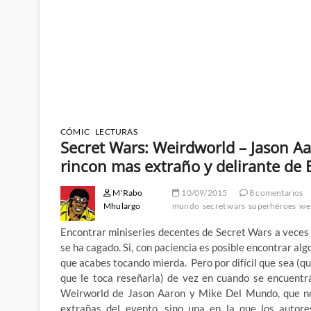
CÓMIC
LECTURAS
Secret Wars: Weirdworld – Jason A
rincon mas extraño y delirante de 
M'Rabo
10/09/2015
8 comentarios
Mhulargo
mundo
secret wars
superhéroes
we
Encontrar miniseries decentes de Secret Wars a veces 
se ha cagado. Si, con paciencia es posible encontrar alg
que acabes tocando mierda. Pero por difícil que sea (que
que le toca reseñarla) de vez en cuando se encuentr
Weirworld de Jason Aaron y Mike Del Mundo, que nos
extrañas del evento, sino una en la que los autore