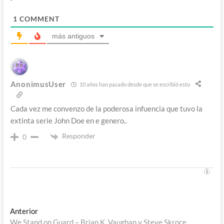
1
COMMENT
más antiguos
AnonimusUser
10 años han pasado desde que se escribió esto
Cada vez me convenzo de la poderosa infuencia que tuvo la
extinta serie John Doe en e genero..
Responder
0
Navegación
Entrada
Anterior
anterior:
We Stand on Guard – Brian K. Vaughan y Steve Skroce