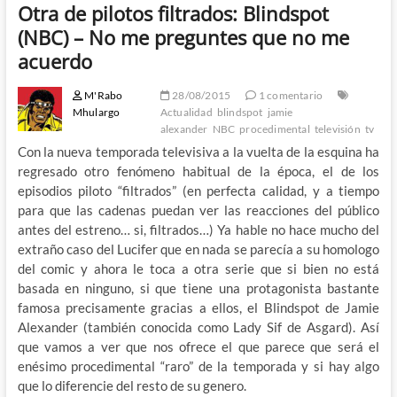
Otra de pilotos filtrados: Blindspot
(NBC) – No me preguntes que no me
acuerdo
M'Rabo
28/08/2015
1 comentario
Mhulargo
Actualidad
blindspot
jamie
alexander
NBC
procedimental
televisión
tv
Con la nueva temporada televisiva a la vuelta de la esquina ha
regresado otro fenómeno habitual de la época, el de los
episodios piloto “filtrados” (en perfecta calidad, y a tiempo
para que las cadenas puedan ver las reacciones del público
antes del estreno… si, filtrados…) Ya hable no hace mucho del
extraño caso del Lucifer que en nada se parecía a su homologo
del comic y ahora le toca a otra serie que si bien no está
basada en ninguno, si que tiene una protagonista bastante
famosa precisamente gracias a ellos, el Blindspot de Jamie
Alexander (también conocida como Lady Sif de Asgard). Así
que vamos a ver que nos ofrece el que parece que será el
enésimo procedimental “raro” de la temporada y si hay algo
que lo diferencie del resto de su genero.