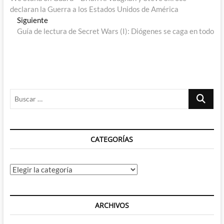
de
declaran la Guerra a los Estados Unidos de América
entradas
Entrada
Siguiente
siguiente:
Guía de lectura de Secret Wars (I): Diógenes se caga en todo
Buscar
…
CATEGORÍAS
Categorías
ARCHIVOS