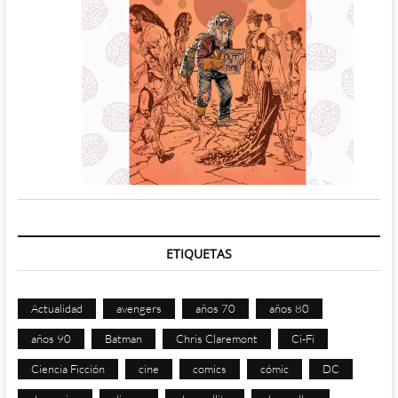
ETIQUETAS
Actualidad
avengers
años 70
años 80
años 90
Batman
Chris Claremont
Ci-Fi
Ciencia Ficción
cine
comics
cómic
DC