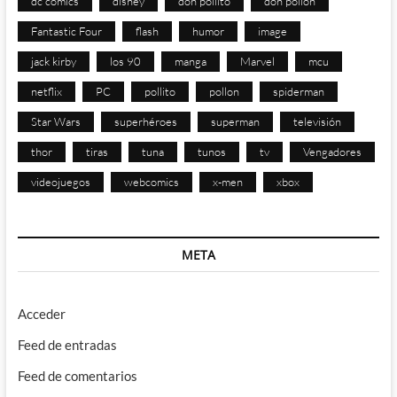
dc comics
disney
don pollito
don pollon
Fantastic Four
flash
humor
image
jack kirby
los 90
manga
Marvel
mcu
netflix
PC
pollito
pollon
spiderman
Star Wars
superhéroes
superman
televisión
thor
tiras
tuna
tunos
tv
Vengadores
videojuegos
webcomics
x-men
xbox
META
Acceder
Feed de entradas
Feed de comentarios