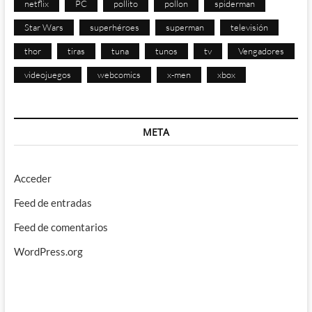
netflix
PC
pollito
pollon
spiderman
Star Wars
superhéroes
superman
televisión
thor
tiras
tuna
tunos
tv
Vengadores
videojuegos
webcomics
x-men
xbox
META
Acceder
Feed de entradas
Feed de comentarios
WordPress.org