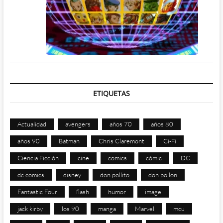
ETIQUETAS
Actualidad
avengers
años 70
años 80
años 90
Batman
Chris Claremont
Ci-Fi
Ciencia Ficción
cine
comics
cómic
DC
dc comics
disney
don pollito
don pollon
Fantastic Four
flash
humor
image
jack kirby
los 90
manga
Marvel
mcu