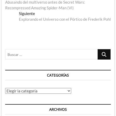
anterior:
Abusando del multiverso antes de Secret Wars:
de
Recompressed Amazing Spider-Man (VI)
entradas
Entrada
Siguiente
siguiente:
Explorando el Universo con el Pórtico de Frederik Pohl
Buscar
…
CATEGORÍAS
Categorías
ARCHIVOS