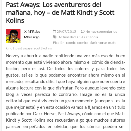
Past Aways: Los aventureros del
mañana, hoy – de Matt Kindt y Scott
Kolins
M'Rabo
29/07/2015
No hay comentarios
Mhulargo
Actualidad
Ci-Fi
Ciencia
Ficción
cómic
comics
dark horse
matt
kindt
past aways
scott kolins
No voy a aburrir a nadie repitiendo una vez más eso del buen
momento que está viviendo ahora mismo el cómic de ciencia-
ficción, pero es así. De todos los colores y para todos los
gustos, así es lo que podemos encontrar ahora mismo en el
mercado, resultando difícil que haya alguien que no encuentre
alguna lectura con la que disfrutar. Pero aunque leyendo este
blog a veces parezca lo contrario, Image no es la única
editorial que está viviendo un gran momento (aunque si es la
que mejor esta) y en esta ocasión vamos a fijarnos en un titulo
publicado por Dark Horse, Past Aways, cómic con el que Matt
Kindt y Scott Kolins nos recuerdan algo que muchos autores
parecen empeñados en olvidar, que los cómics pueden ser