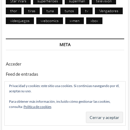
Star Wars
superhéroes
superman
televisión
thor
tiras
tuna
tunos
tv
Vengadores
videojuegos
webcomics
x-men
xbox
META
Acceder
Feed de entradas
Feed de comentarios
Privacidad y cookies: este sitio usa cookies. Si continúas navegando por él,
aceptas su uso.
WordPress.org
Para obtener más información, incluido cómo gestionar las cookies,
consulta:
Política de cookies