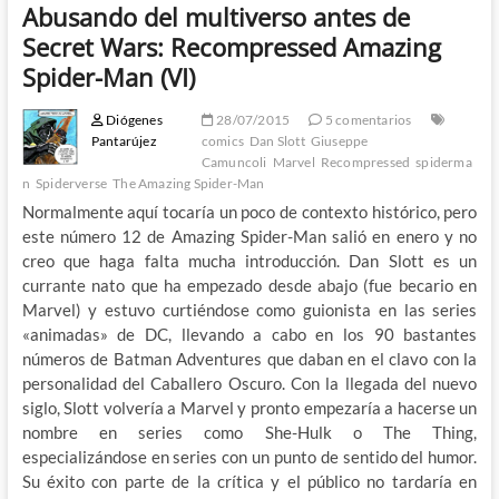
Abusando del multiverso antes de
Secret Wars: Recompressed Amazing
Spider-Man (VI)
Diógenes
28/07/2015
5 comentarios
Pantarújez
comics
Dan Slott
Giuseppe
Camuncoli
Marvel
Recompressed
spiderma
n
Spiderverse
The Amazing Spider-Man
Normalmente aquí tocaría un poco de contexto histórico, pero
este número 12 de Amazing Spider-Man salió en enero y no
creo que haga falta mucha introducción. Dan Slott es un
currante nato que ha empezado desde abajo (fue becario en
Marvel) y estuvo curtiéndose como guionista en las series
«animadas» de DC, llevando a cabo en los 90 bastantes
números de Batman Adventures que daban en el clavo con la
personalidad del Caballero Oscuro. Con la llegada del nuevo
siglo, Slott volvería a Marvel y pronto empezaría a hacerse un
nombre en series como She-Hulk o The Thing,
especializándose en series con un punto de sentido del humor.
Su éxito con parte de la crítica y el público no tardaría en