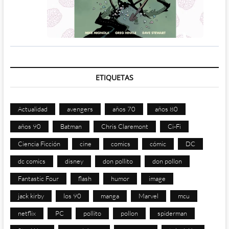
ETIQUETAS
Actualidad
avengers
años 70
años 80
años 90
Batman
Chris Claremont
Ci-Fi
Ciencia Ficción
cine
comics
cómic
DC
dc comics
disney
don pollito
don pollon
Fantastic Four
flash
humor
image
jack kirby
los 90
manga
Marvel
mcu
netflix
PC
pollito
pollon
spiderman