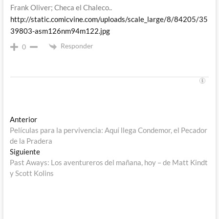
Frank Oliver; Checa el Chaleco..
http://static.comicvine.com/uploads/scale_large/8/84205/35
39803-asm126nm94m122.jpg
Responder
0
Navegación
Entrada
Anterior
anterior:
Películas para la pervivencia: Aquí llega Condemor, el Pecador
de
de la Pradera
entradas
Entrada
Siguiente
siguiente:
Past Aways: Los aventureros del mañana, hoy – de Matt Kindt
y Scott Kolins