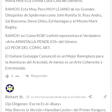
María Felix o La Última Coca-Cola del Desierto.
RAMOS! Esta Muy, Pero MUY LEJANO de los Grandes
Dibujantes de Spiderman como John Romita Sr, Ross Andru,
Sal Buscema, Steve Ditko, Ed Hannigan y el Mismo Mark
Bagley.
RAMOS! así Como ROB! Liefeld representan el Verdadero
«Arte APANTALLA-PENDEJOS» del Género.
LO PEOR DEL CÓMIC ART.
El Italiano Guiseppe Camuncoli es un Mejor Reemplazo para
la Aventuras del Arácnido; Al menos es un Arte Coherente y
Entretenido.
Responder
0
Robert St.
11 años han pasado desde que se escribió esto
Ojo Diógenes: Ese no Es el «Buey»
Más Bien es la Versión «Hannibal Lecter» del Primer Kanguro,