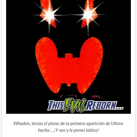
Whedon, tenías el plano de la primera aparición de Ultron
hecho… ¡Y vas y le pones labios!