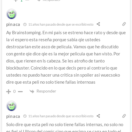
pinaca
11 años han pasado desde que se escribió esto
Ay Brainstomping. En mi pais se estreno hace rato y desde que
la vi espero esta reseña porque sabia qie ustedes
destrozarian este asco de pelicula. Vamos que he discutido
con gente qie dice qie es la mejor pelicula que han visto. Por
dios, que rienen en ls cabeza. Se les atrofio de tanto
blockbuster. Coincido en lo que decis pero al contrario que
ustedes no puedo hacer una critica sin spoiler asi wuecsoko
dire que esta peli no solo tiene fallas internoas
Responder
0
pinaca
11 años han pasado desde que se escribió esto
Solo dire que esta peli no solo tiene fallas internas, no solo no
es fiel al Ultron del comic sino que encima se caga en todo el