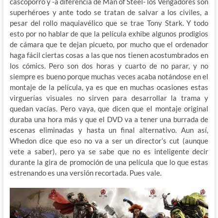
cascoporro y -a diferencia de Man of Steel- los Vengadores son
superhéroes y ante todo se tratan de salvar a los civiles, a
pesar del rollo maquiavélico que se trae Tony Stark. Y todo
esto por no hablar de que la película exhibe algunos prodigios
de cámara que te dejan picueto, por mucho que el ordenador
haga fácil ciertas cosas a las que nos tienen acostumbrados en
los cómics. Pero son dos horas y cuarto de no parar, y no
siempre es bueno porque muchas veces acaba notándose en el
montaje de la película, ya es que en muchas ocasiones estas
virguerías visuales no sirven para desarrollar la trama y
quedan vacías. Pero vaya, que dicen que el montaje original
duraba una hora más y que el DVD va a tener una burrada de
escenas eliminadas y hasta un final alternativo. Aun así,
Whedon dice que eso no va a ser un director’s cut (aunque
vete a saber), pero ya se sabe que no es inteligente decir
durante la gira de promoción de una película que lo que estas
estrenando es una versión recortada. Pues vale.