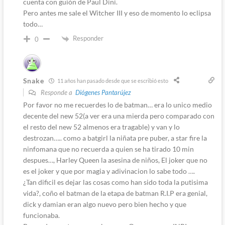
cuenta con guión de Paul Dini.
Pero antes me sale el Witcher III y eso de momento lo eclipsa
todo…
Responder
0
Snake
11 años han pasado desde que se escribió esto
Responde a
Diógenes Pantarújez
Por favor no me recuerdes lo de batman… era lo unico medio
decente del new 52(a ver era una mierda pero comparado con
el resto del new 52 almenos era tragable) y van y lo
destrozan….. como a batgirl la niñata pre puber, a star fire la
ninfomana que no recuerda a quien se ha tirado 10 min
despues…, Harley Queen la asesina de niños, El joker que no
es el joker y que por magia y adivinacion lo sabe todo ….
¿Tan dificil es dejar las cosas como han sido toda la putisima
vida?, coño el batman de la etapa de batman R.I.P era genial,
dick y damian eran algo nuevo pero bien hecho y que
funcionaba.