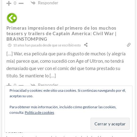
Responder
0
Primeras impresiones del primero de los muchos
teasers y trailers de Captain America: Civil War |
BRAINSTOMPING
10 años han pasado desde que se escribió esto
[…] War, esa película que para disgusto de muchos (y alegría
mía) parece que, como sucedió con Age of Ultron, no tendrá
demasiado que ver con el comic del que toma prestado su
titulo. Se mantiene lo […]
Responder
0
Privacidad y cookies: este sitio usa cookies. Si continúas navegando por él,
aceptas su uso.
Para obtener más información, incluido cómo gestionar las cookies,
consulta:
Política de cookies
Navegación
Entrada
Anterior