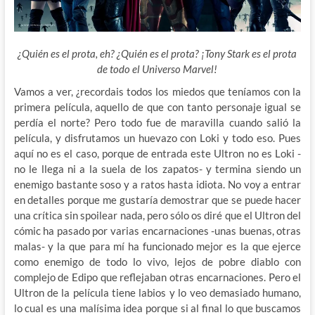
¿Quién es el prota, eh? ¿Quién es el prota? ¡Tony Stark es el prota
de todo el Universo Marvel!
Vamos a ver, ¿recordais todos los miedos que teníamos con la
primera película, aquello de que con tanto personaje igual se
perdía el norte? Pero todo fue
de maravilla cuando salió la
película, y disfrutamos un huevazo con Loki y todo eso. Pues
aquí no es el caso, porque de entrada este Ultron no es Loki -
no le llega ni a la suela de los zapatos- y termina siendo un
enemigo bastante soso y a ratos hasta idiota. No voy a entrar
en detalles porque me gustaría demostrar que se puede hacer
una crítica sin spoilear nada, pero sólo os diré que el Ultron del
cómic ha pasado por varias encarnaciones -unas buenas, otras
malas- y la que para mí ha funcionado mejor es la que ejerce
como enemigo de todo lo vivo, lejos de pobre diablo con
complejo de Edipo que reflejaban otras encarnaciones. Pero el
Ultron de la película tiene labios y lo veo demasiado humano,
lo cual es una malísima idea porque si al final lo que buscamos