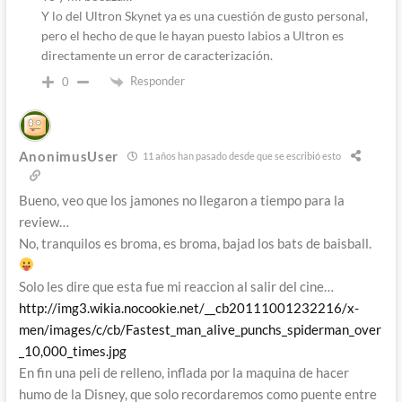
Y lo del Ultron Skynet ya es una cuestión de gusto personal,
pero el hecho de que le hayan puesto labios a Ultron es
directamente un error de caracterización.
Responder
0
AnonimusUser
11 años han pasado desde que se escribió esto
Bueno, veo que los jamones no llegaron a tiempo para la
review…
No, tranquilos es broma, es broma, bajad los bats de baisball.
Solo les dire que esta fue mi reaccion al salir del cine…
http://img3.wikia.nocookie.net/__cb20111001232216/x-
men/images/c/cb/Fastest_man_alive_punchs_spiderman_over
_10,000_times.jpg
En fin una peli de relleno, inflada por la maquina de hacer
humo de la Disney, que solo recordaremos como puente entre