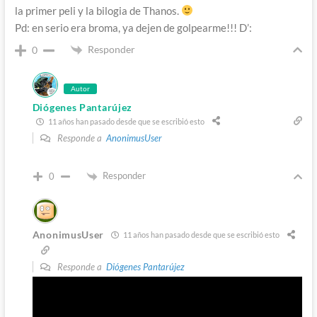
la primer peli y la bilogia de Thanos.
Pd: en serio era broma, ya dejen de golpearme!!! D’:
Responder
0
Autor
Diógenes Pantarújez
11 años han pasado desde que se escribió esto
Responde a
AnonimusUser
Responder
0
AnonimusUser
11 años han pasado desde que se escribió esto
Responde a
Diógenes Pantarújez