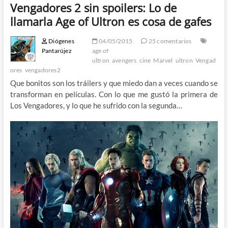
Vengadores 2 sin spoilers: Lo de
llamarla Age of Ultron es cosa de gafes
Diógenes
04/05/2015
25 comentarios
Pantarújez
age of
ultron
avengers
cine
Marvel
ultron
Vengad
ores
vengadores2
Que bonitos son los tráilers y que miedo dan a veces cuando se
transforman en películas. Con lo que me gustó la primera de
Los Vengadores, y lo que he sufrido con la segunda…