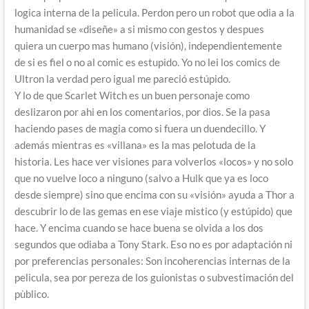
logica interna de la pelicula. Perdon pero un robot que odia a la
humanidad se «diseñe» a si mismo con gestos y despues
quiera un cuerpo mas humano (visión), independientemente
de si es fiel o no al comic es estupido. Yo no lei los comics de
Ultron la verdad pero igual me pareció estúpido.
Y lo de que Scarlet Witch es un buen personaje como
deslizaron por ahi en los comentarios, por dios. Se la pasa
haciendo pases de magia como si fuera un duendecillo. Y
además mientras es «villana» es la mas pelotuda de la
historia. Les hace ver visiones para volverlos «locos» y no solo
que no vuelve loco a ninguno (salvo a Hulk que ya es loco
desde siempre) sino que encima con su «visión» ayuda a Thor a
descubrir lo de las gemas en ese viaje mistico (y estúpido) que
hace. Y encima cuando se hace buena se olvida a los dos
segundos que odiaba a Tony Stark. Eso no es por adaptación ni
por preferencias personales: Son incoherencias internas de la
pelicula, sea por pereza de los guionistas o subvestimación del
pùblico.