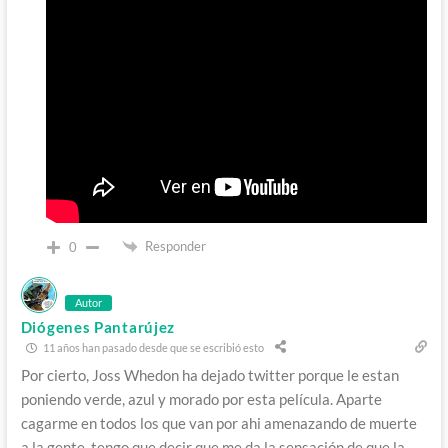
Responder
0
Autor
Diógenes Pantarújez
11 años han pasado desde que se escribió esto
Por cierto, Joss Whedon ha dejado twitter porque le estan
poniendo verde, azul y morado por esta película. Aparte
cagarme en todos los que van por ahi amenazando de muerte
a la gente, tengo que decir que me da la sensación de que la