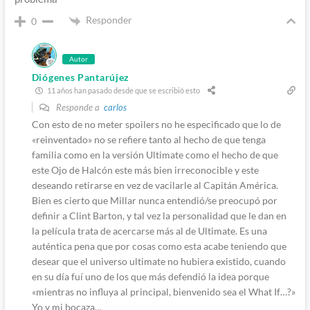
Responder
0
Autor
Diógenes Pantarújez
11 años han pasado desde que se escribió esto
Responde a
carlos
Con esto de no meter spoilers no he especificado que lo de
«reinventado» no se refiere tanto al hecho de que tenga
familia como en la versión Ultimate como el hecho de que
este Ojo de Halcón este más bien irreconocible y este
deseando retirarse en vez de vacilarle al Capitán América.
Bien es cierto que Millar nunca entendió/se preocupó por
definir a Clint Barton, y tal vez la personalidad que le dan en
la película trata de acercarse más al de Ultimate. Es una
auténtica pena que por cosas como esta acabe teniendo que
desear que el universo ultimate no hubiera existido, cuando
en su día fuí uno de los que más defendió la idea porque
«mientras no influya al principal, bienvenido sea el What If…?»
Yo y mi bocaza…