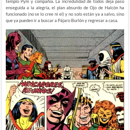
templo Pym y compañía. La incredulidad de todos deja paso
enseguida a la alegría, el plan absurdo de Ojo de Halcón ha
funcionado (no se lo cree ni el) y no solo están ya a salvo, sino
que ya pueden ir a buscar a Pájaro Burlón y regresar a casa.