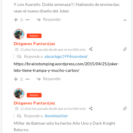
Y con Azarello. Doble amenaza!!! Hablando de enmierdar,
vean el nuevo diseño del Joker.
Responder
0
Admin
Diógenes Pantarújez
11 años han pasado desde que se escribió esto
Responde a
alecartago1994osoreland
https://brainstomping.wordpress.com/2015/04/25/joker-
leto-tiene-trampa-y-mucho-carton/
Responder
0
Admin
Diógenes Pantarújez
11 años han pasado desde que se escribió esto
Responde a
AnonimusUser
Miller de Batman sólo ha hecho Año Uno y Dark Knight
Returns.