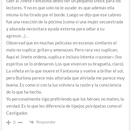
caer al Jinete Fantasma debió ser un pequeño shock para los
lectores. Y no es que solo no le ayude: es que además ella
misma lo ha tirado por el borde. Luego se dijo que ese cabreo
fue una reacción de la pócima (como si una mujer secuestrada
y abusada necesitara ayuda externa para odiar a su
agresor…). .
Observad que en muchas películas en escenas similares el
malo no suplica: gritan y amenazan. Pero rara vez suplican.
Aquí el Jinete ordena, suplica e incluso intenta «razonar» (los
espiritus se lo ordenaron. Los que viven en su bragueta, claro).
La viñeta en la que muere el Fantasma y vuelve a brillar el sol,
pero Burlona parece más alterada que aliviada me parece muy
buena. Es como si con la luz volviera la razón y la consciencia
de lo que ha hecho.
Yo personalmente sigo prefiriendo que los héroes no maten, la
verdad. Es lo que les diferencia de tipejos psicópatas como el
Castigador.
Responder
0