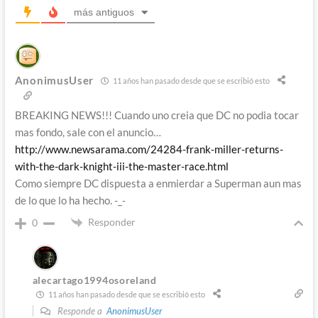
más antiguos
AnonimusUser
11 años han pasado desde que se escribió esto
BREAKING NEWS!!! Cuando uno creia que DC no podia tocar
mas fondo, sale con el anuncio…
http://www.newsarama.com/24284-frank-miller-returns-
with-the-dark-knight-iii-the-master-race.html
Como siempre DC dispuesta a enmierdar a Superman aun mas
de lo que lo ha hecho. -_-
Responder
0
alecartago1994osoreland
11 años han pasado desde que se escribió esto
Responde a
AnonimusUser