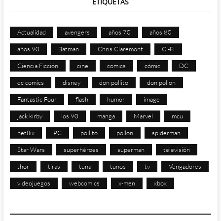
ETIQUETAS
Actualidad
avengers
años 70
años 80
años 90
Batman
Chris Claremont
Ci-Fi
Ciencia Ficción
cine
comics
cómic
DC
dc comics
disney
don pollito
don pollon
Fantastic Four
flash
humor
image
jack kirby
los 90
manga
Marvel
mcu
netflix
PC
pollito
pollon
spiderman
Star Wars
superhéroes
superman
televisión
thor
tiras
tuna
tunos
tv
Vengadores
videojuegos
webcomics
x-men
xbox