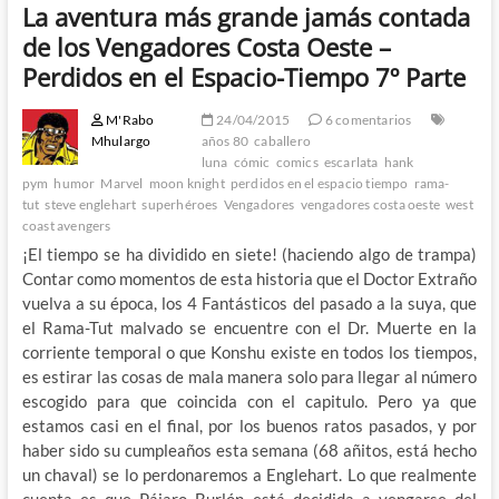
La aventura más grande jamás contada
de los Vengadores Costa Oeste –
Perdidos en el Espacio-Tiempo 7º Parte
M'Rabo
24/04/2015
6 comentarios
Mhulargo
años 80
caballero
luna
cómic
comics
escarlata
hank
pym
humor
Marvel
moon knight
perdidos en el espacio tiempo
rama-
tut
steve englehart
superhéroes
Vengadores
vengadores costa oeste
west
coast avengers
¡El tiempo se ha dividido en siete! (haciendo algo de trampa)
Contar como momentos de esta historia que el Doctor Extraño
vuelva a su época, los 4 Fantásticos del pasado a la suya, que
el Rama-Tut malvado se encuentre con el Dr. Muerte en la
corriente temporal o que Konshu existe en todos los tiempos,
es estirar las cosas de mala manera solo para llegar al número
escogido para que coincida con el capitulo. Pero ya que
estamos casi en el final, por los buenos ratos pasados, y por
haber sido su cumpleaños esta semana (68 añitos, está hecho
un chaval) se lo perdonaremos a Englehart. Lo que realmente
cuenta es que Pájaro Burlón está decidida a vengarse del