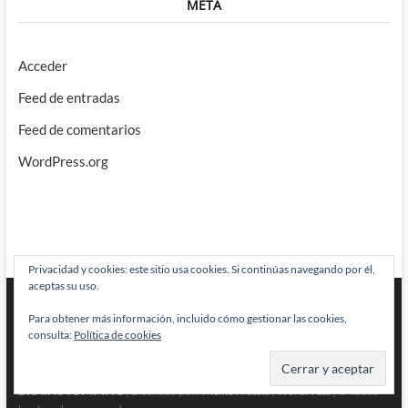
META
Acceder
Feed de entradas
Feed de comentarios
WordPress.org
Privacidad y cookies: este sitio usa cookies. Si continúas navegando por él,
aceptas su uso.
Para obtener más información, incluido cómo gestionar las cookies,
consulta:
Política de cookies
BRAINSTOMPING
| Diseñado por:
Theme Freesia
|
WordPress
| © Todos