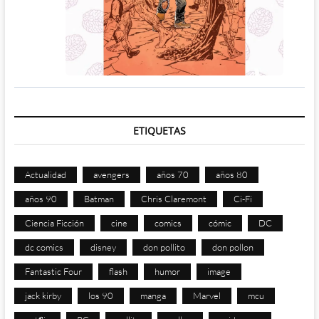
ETIQUETAS
Actualidad
avengers
años 70
años 80
años 90
Batman
Chris Claremont
Ci-Fi
Ciencia Ficción
cine
comics
cómic
DC
dc comics
disney
don pollito
don pollon
Fantastic Four
flash
humor
image
jack kirby
los 90
manga
Marvel
mcu