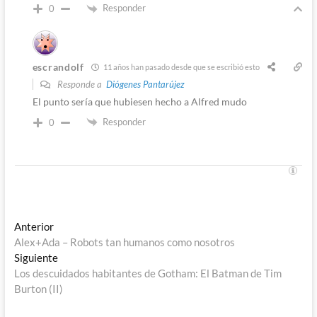
Responder
0
escrandolf
11 años han pasado desde que se escribió esto
Responde a
Diógenes Pantarújez
El punto sería que hubiesen hecho a Alfred mudo
Responder
0
Navegación
Entrada
Anterior
anterior:
Alex+Ada – Robots tan humanos como nosotros
de
Entrada
Siguiente
entradas
siguiente:
Los descuidados habitantes de Gotham: El Batman de Tim
Burton (II)