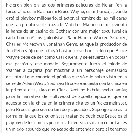
hicieron bien en las dos primeras películas de Nolan (en la
tercera no es ni Batman ni Bruce Wayne, es un llorica). ¿Dónde
está el playboy millonario, el actor, el hombre de las mil caras
que tan pronto se disfraza de Matches Malone como revienta
la banca de un casino de Gotham con una mujer escultural en
cada hombro? Los guionistas (Sam Hamm, Warren Skaaren,
Charles McKeown y Jonathan Gems, aunque la producción de
Jon Peters fijo que influyó bastante) se han creído que Bruce
Wayne debe de ser como Clark Kent, y se esfuerzan en copiar
ese patrón y ese modelo. Seguramente fuera el miedo de
Warner a cagarla por mostrar a un personaje demasiado
distinto al que conocía el público que sólo lo había visto en la
serie de Adam West. Y aun así Bruce se acuesta con la chica en
la primera cita, algo que Clark Kent no habría hecho jamás;
para la narrativa de Hollywood de aquella época el que se
acuesta con la chica en la primera cita es un fuckermeinster,
pero Bruce sigue siendo tímido y apocado… Supongo que es la
forma en la que los guionistas tratan de decir que Bruce es el
playboy de los cómics pero sin atreverse a sacarlo como tal; es
un miedo absurdo que no acabo de entender, pero si tenemos