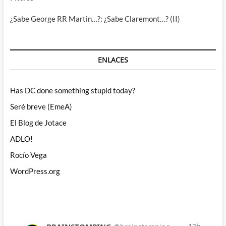
¿Sabe George RR Martin…?: ¿Sabe Claremont…? (II)
ENLACES
Has DC done something stupid today?
Seré breve (EmeA)
El Blog de Jotace
ADLO!
Rocío Vega
WordPress.org