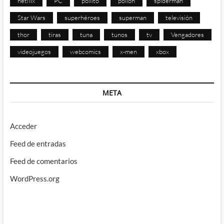
netflix
PC
pollito
pollon
spiderman
Star Wars
superhéroes
superman
televisión
thor
tiras
tuna
tunos
tv
Vengadores
videojuegos
webcomics
x-men
xbox
META
Acceder
Feed de entradas
Feed de comentarios
WordPress.org