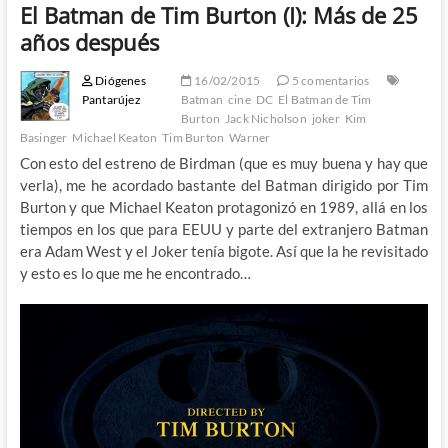
El Batman de Tim Burton (I): Más de 25
años después
Diógenes
16/02/2015
5 comentarios
Pantarújez
Batman
cine
DC
El Batman de Tim
Burton
Jack Nicholson
joker
Kim
Basinger
Michael Keaton
Tim Burton
Warner
Con esto del estreno de Birdman (que es muy buena y hay que
verla), me he acordado bastante del Batman dirigido por Tim
Burton y que Michael Keaton protagonizó en 1989, allá en los
tiempos en los que para EEUU y parte del extranjero Batman
era Adam West y el Joker tenía bigote. Así que la he revisitado
y esto es lo que me he encontrado…