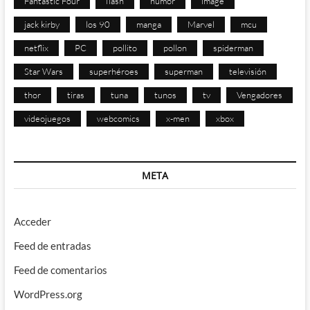
Fantastic Four
flash
humor
image
jack kirby
los 90
manga
Marvel
mcu
netflix
PC
pollito
pollon
spiderman
Star Wars
superhéroes
superman
televisión
thor
tiras
tuna
tunos
tv
Vengadores
videojuegos
webcomics
x-men
xbox
META
Acceder
Feed de entradas
Feed de comentarios
WordPress.org