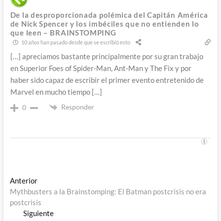
De la desproporcionada polémica del Capitán América
de Nick Spencer y los imbéciles que no entienden lo
que leen – BRAINSTOMPING
10 años han pasado desde que se escribió esto
[…] apreciamos bastante principalmente por su gran trabajo
en Superior Foes of Spider-Man, Ant-Man y The Fix y por
haber sido capaz de escribir el primer evento entretenido de
Marvel en mucho tiempo […]
Responder
0
Navegación
Entrada
Anterior
anterior:
Mythbusters a la Brainstomping: El Batman postcrisis no era
de
postcrisis
entradas
Entrada
Siguiente