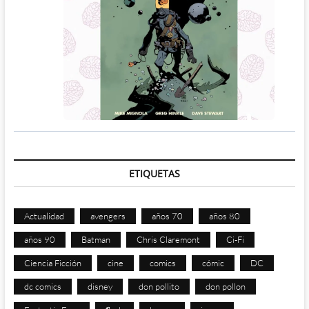
ETIQUETAS
Actualidad
avengers
años 70
años 80
años 90
Batman
Chris Claremont
Ci-Fi
Ciencia Ficción
cine
comics
cómic
DC
dc comics
disney
don pollito
don pollon