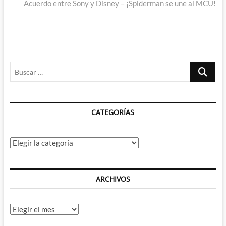
siguiente:
Acuerdo entre Sony y Disney – ¡Spiderman se une al MCU!
Buscar
…
CATEGORÍAS
Categorías
ARCHIVOS
Archivos