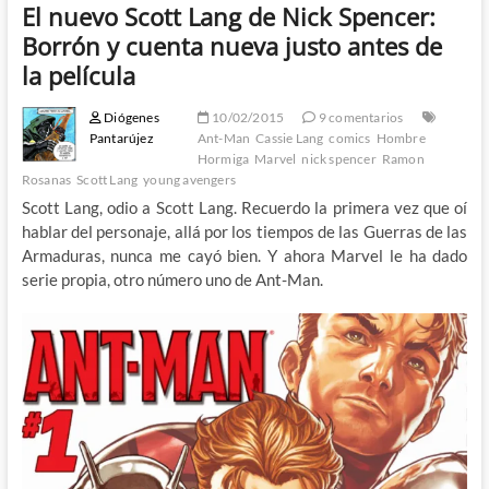
El nuevo Scott Lang de Nick Spencer:
Borrón y cuenta nueva justo antes de
la película
Diógenes
10/02/2015
9 comentarios
Pantarújez
Ant-Man
Cassie Lang
comics
Hombre
Hormiga
Marvel
nick spencer
Ramon
Rosanas
Scott Lang
young avengers
Scott Lang, odio a Scott Lang. Recuerdo la primera vez que oí
hablar del personaje, allá por los tiempos de las Guerras de las
Armaduras, nunca me cayó bien. Y ahora Marvel le ha dado
serie propia, otro número uno de Ant-Man.