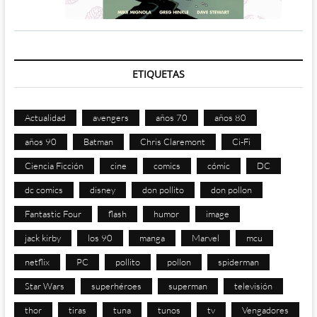
ETIQUETAS
Actualidad
avengers
años 70
años 80
años 90
Batman
Chris Claremont
Ci-Fi
Ciencia Ficción
cine
comics
cómic
DC
dc comics
disney
don pollito
don pollon
Fantastic Four
flash
humor
image
jack kirby
los 90
manga
Marvel
mcu
netflix
PC
pollito
pollon
spiderman
Star Wars
superhéroes
superman
televisión
thor
tiras
tuna
tunos
tv
Vengadores