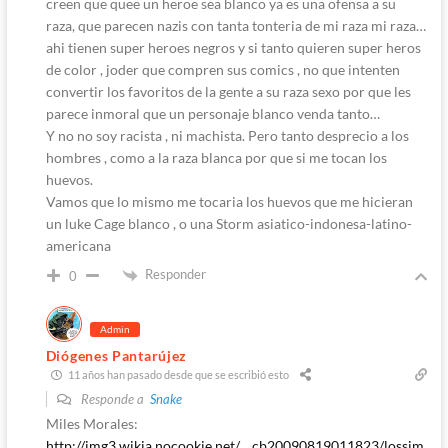
creen que quee un heroe sea blanco ya es una ofensa a su
raza, que parecen nazis con tanta tonteria de mi raza mi raza…
ahi tienen super heroes negros y si tanto quieren super heros
de color , joder que compren sus comics , no que intenten
convertir los favoritos de la gente a su raza sexo por que les
parece inmoral que un personaje blanco venda tanto…
Y no no soy racista , ni machista. Pero tanto desprecio a los
hombres , como a la raza blanca por que si me tocan los
huevos.
Vamos que lo mismo me tocaria los huevos que me hicieran
un luke Cage blanco , o una Storm asiatico-indonesa-latino-
americana
Responder
0
Admin
Diógenes Pantarújez
11 años han pasado desde que se escribió esto
Responde a
Snake
Miles Morales:
http://img3.wikia.nocookie.net/__cb20090819011823/lossim