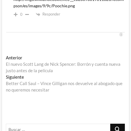
pson/es/images/9/9c/Poochie.png
Responder
0
Navegación
Entrada
Anterior
anterior:
El nuevo Scott Lang de Nick Spencer: Borrón y cuenta nueva
de
justo antes de la película
entradas
Entrada
Siguiente
siguiente:
Better Call Saul – Vince Gilligan nos devuelve al abogado que
no queremos necesitar
Buscar