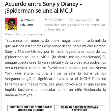
Acuerdo entre Sony y Disney –
¡Spiderman se une al MCU!
M'Rabo
11/02/2015
6 comentarios
Mhulargo
Actualidad
cómic
comics
disney
Marvel
mc
u
Sony
Spider-
Man
spiderman
superhéroes
Tras meses de rumores, deseos y ruegos, ayer salto la noticia
que muchos estábamos esperando desde hacía mucho tiempo.
Sony y Marvel/Disney por fin han llegado a un acuerdo y…
¡Spiderman se une al MCU! (lo siento, me he emocionado) Si,
aunque cueste creerlo ya es oficial y dentro de nada podremos
ver a nuestro trepamuros favorito balancearse por una Nueva
York que ahora incluirá en su paisaje la torre de los
Vengadores. ¿Qué significara esto para el MCU? Pues no
tenemos ni la más remota idea, pero no voy a dejar que eso me
impida lanzarme a especular como un niño ilusionado la
mañana de reyes…