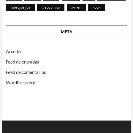
videojuegos
webcomics
x-men
xbox
META
Acceder
Feed de entradas
Feed de comentarios
WordPress.org