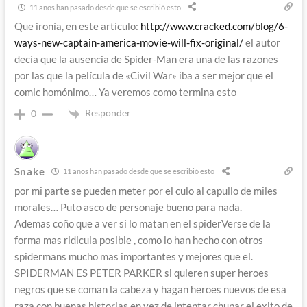
11 años han pasado desde que se escribió esto
Que ironía, en este artículo:
http://www.cracked.com/blog/6-
ways-new-captain-america-movie-will-fix-original/
el autor
decía que la ausencia de Spider-Man era una de las razones
por las que la película de «Civil War» iba a ser mejor que el
comic homónimo… Ya veremos como termina esto
Responder
0
Snake
11 años han pasado desde que se escribió esto
por mi parte se pueden meter por el culo al capullo de miles
morales… Puto asco de personaje bueno para nada.
Ademas coño que a ver si lo matan en el spiderVerse de la
forma mas ridicula posible , como lo han hecho con otros
spidermans mucho mas importantes y mejores que el.
SPIDERMAN ES PETER PARKER si quieren super heroes
negros que se coman la cabeza y hagan heroes nuevos de esa
raza con buenas historias en vez de intentar chupar el exito de