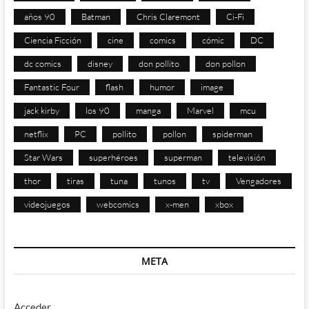
años 90
Batman
Chris Claremont
Ci-Fi
Ciencia Ficción
cine
comics
cómic
DC
dc comics
disney
don pollito
don pollon
Fantastic Four
flash
humor
image
jack kirby
los 90
manga
Marvel
mcu
netflix
PC
pollito
pollon
spiderman
Star Wars
superhéroes
superman
televisión
thor
tiras
tuna
tunos
tv
Vengadores
videojuegos
webcomics
x-men
xbox
META
Acceder