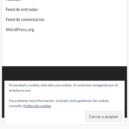
Feed de entradas
Feed de comentarios
WordPress.org
Privacidad y cookies: este sitio usa cookies. Si continúas navegando por él,
aceptas su uso.
Para obtener más información, incluido cómo gestionar las cookies,
BRAINSTOMPING
| Diseñado por:
Theme Freesia
|
WordPress
| © Todos
consulta:
Política de cookies
los derechos reservados