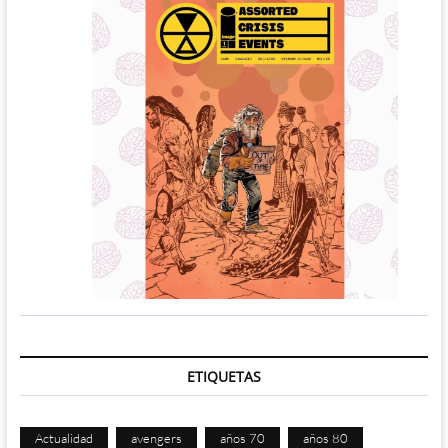
ETIQUETAS
Actualidad
avengers
años 70
años 80