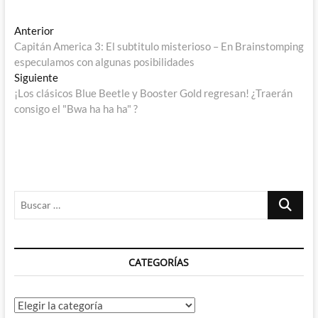
Navegación
Entrada
Anterior
anterior:
Capitán America 3: El subtitulo misterioso – En Brainstomping
de
especulamos con algunas posibilidades
entradas
Entrada
Siguiente
siguiente:
¡Los clásicos Blue Beetle y Booster Gold regresan! ¿Traerán
consigo el "Bwa ha ha ha" ?
Buscar
…
CATEGORÍAS
Categorías