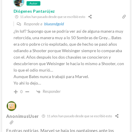
Autor
Diógenes Pantarújez
11 años han pasado desde que se escribió esto
Responde a
blueandgold
¿In lof? Supongo que se podría ver así de alguna manera muy
retorcida, una manera muy a lo 50 Sombras de Grey… Bates
era otro pobre crío explotado, que de hecho se pasó años
odiando a Shooter porque Weisinger siempre lo comparaba
con el. Años después los dos chavales se conocieron y
descubrieron que Weisinger le hacia lo mismo a Shooter, con
lo que el odio murió…
Aunque Bates nunca trabajó para Marvel.
Yo ahi lo dejo…
Responder
0
AnonimusUser
11 años han pasado desde que se escribió esto
En otras noticias, Marvel se baja los pantalones ante los