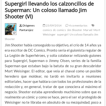
Supergirl llevando los calzoncillos de
Superman: Un coloso llamado Jim
Shooter (VI)
Diógenes
23/09/2014
4 comentarios
Pantarújez
comics
dc comics
Jim Shooter
Marvel
Mort
Weisinger
supergirl
Un coloso llamado Jim
Shooter
Jim Shooter había conseguido su objetivo, el crío de 14 años ya
era escritor de DC Comics. Pronto sería el guionista regular de
La Legión de Superhéroes, y solía colaborar relizando guiones
para Supergirl, Superman o Jimmy Olsen, series de la familia
Superman que estaban bajo la batuta de su gran descubridor
Mort Weisinger. El editor, que veía al chaval como un posible
heredero que moldear, no tardó en invitarlo a reuniones
editoriales, hacer que hablara con todos los profesionales de la
redacción y, en general, tratar de que conociera al máximo el
negocio. Shooter estaba aprendiendo muchísimo sobre que es
realmente un cómic y como se hace, pero el ser el protegido de
Weisinger no te libraba en absoluto de su mezquindad; poco a