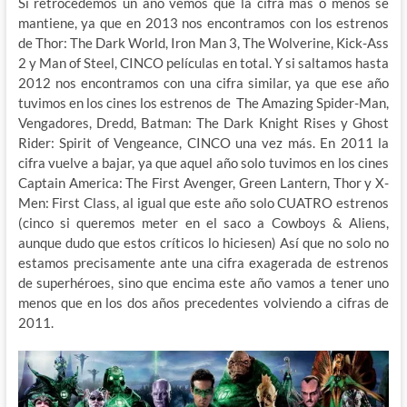
Si retrocedemos un año vemos que la cifra más o menos se
mantiene, ya que en 2013 nos encontramos con los estrenos
de Thor: The Dark World, Iron Man 3, The Wolverine, Kick-Ass
2 y Man of Steel, CINCO películas en total. Y si saltamos hasta
2012 nos encontramos con una cifra similar, ya que ese año
tuvimos en los cines los estrenos de The Amazing Spider-Man,
Vengadores, Dredd, Batman: The Dark Knight Rises y Ghost
Rider: Spirit of Vengeance, CINCO una vez más. En 2011 la
cifra vuelve a bajar, ya que aquel año solo tuvimos en los cines
Captain America: The First Avenger, Green Lantern, Thor y X-
Men: First Class, al igual que este año solo CUATRO estrenos
(cinco si queremos meter en el saco a Cowboys & Aliens,
aunque dudo que estos críticos lo hiciesen) Así que no solo no
estamos precisamente ante una cifra exagerada de estrenos
de superhéroes, sino que encima este año vamos a tener uno
menos que en los dos años precedentes volviendo a cifras de
2011.