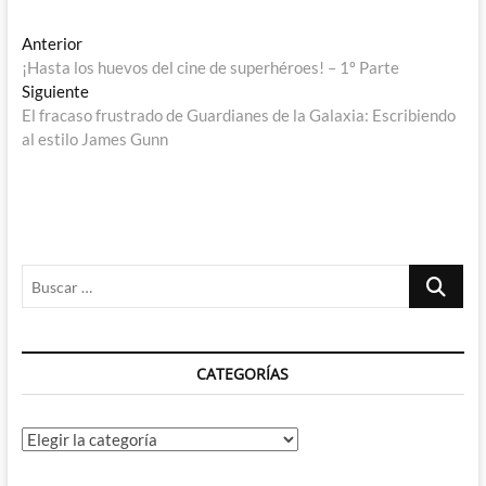
Navegación
Entrada
Anterior
anterior:
¡Hasta los huevos del cine de superhéroes! – 1º Parte
de
Entrada
Siguiente
entradas
siguiente:
El fracaso frustrado de Guardianes de la Galaxia: Escribiendo
al estilo James Gunn
Buscar
…
CATEGORÍAS
Categorías