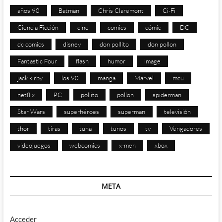
años 90
Batman
Chris Claremont
Ci-Fi
Ciencia Ficción
cine
comics
cómic
DC
dc comics
disney
don pollito
don pollon
Fantastic Four
flash
humor
image
jack kirby
los 90
manga
Marvel
mcu
netflix
PC
pollito
pollon
spiderman
Star Wars
superhéroes
superman
televisión
thor
tiras
tuna
tunos
tv
Vengadores
videojuegos
webcomics
x-men
xbox
META
Acceder