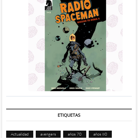
ETIQUETAS
Actualidad
avengers
años 70
años 80