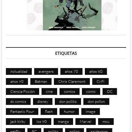
ETIQUETAS
Actualidad
avengers
años 70
años 80
años 90
Batman
Chris Claremont
Ci-Fi
Ciencia Ficción
cine
comics
cómic
DC
dc comics
disney
don pollito
don pollon
Fantastic Four
flash
humor
image
jack kirby
los 90
manga
Marvel
mcu
netflix
PC
pollito
pollon
spiderman