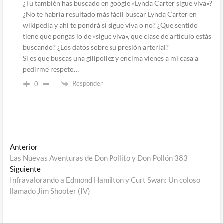
¿Tu también has buscado en google «Lynda Carter sigue viva»?
¿No te habría resultado más fácil buscar Lynda Carter en
wikipedia y ahi te pondrá si sigue viva o no? ¿Que sentido
tiene que pongas lo de «sigue viva», que clase de artículo estás
buscando? ¿Los datos sobre su presión arterial?
Si es que buscas una gilipollez y encima vienes a mi casa a
pedirme respeto…
Responder
0
Navegación
Entrada
Anterior
anterior:
Las Nuevas Aventuras de Don Pollito y Don Pollón 383
de
Entrada
Siguiente
entradas
siguiente:
Infravalorando a Edmond Hamilton y Curt Swan: Un coloso
llamado Jim Shooter (IV)