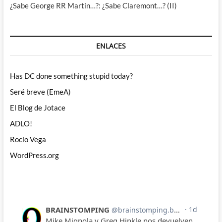
¿Sabe George RR Martin…?: ¿Sabe Claremont…? (II)
ENLACES
Has DC done something stupid today?
Seré breve (EmeA)
El Blog de Jotace
ADLO!
Rocío Vega
WordPress.org