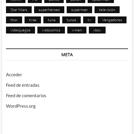
Star Wars
superhéroes
superman
televisión
thor
tiras
tuna
tunos
tv
Vengadores
videojuegos
webcomics
x-men
xbox
META
Acceder
Feed de entradas
Feed de comentarios
WordPress.org