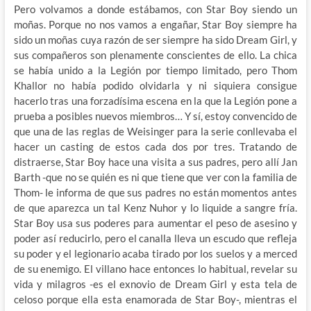
Pero volvamos a donde estábamos, con Star Boy siendo un
moñas. Porque no nos vamos a engañar, Star Boy siempre ha
sido un moñas cuya razón de ser siempre ha sido Dream Girl, y
sus compañeros son plenamente conscientes de ello. La chica
se había unido a la Legión por tiempo limitado, pero Thom
Khallor no había podido olvidarla y ni siquiera consigue
hacerlo tras una forzadísima escena en la que la Legión pone a
prueba a posibles nuevos miembros… Y sí, estoy convencido de
que una de las reglas de Weisinger para la serie conllevaba el
hacer un casting de estos cada dos por tres. Tratando de
distraerse, Star Boy hace una visita a sus padres, pero allí Jan
Barth -que no se quién es ni que tiene que ver con la familia de
Thom- le informa de que sus padres no están momentos antes
de que aparezca un tal Kenz Nuhor y lo liquide a sangre fría.
Star Boy usa sus poderes para aumentar el peso de asesino y
poder así reducirlo, pero el canalla lleva un escudo que refleja
su poder y el legionario acaba tirado por los suelos y a merced
de su enemigo. El villano hace entonces lo habitual, revelar su
vida y milagros -es el exnovio de Dream Girl y esta tela de
celoso porque ella esta enamorada de Star Boy-, mientras el