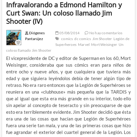
Infravalorando a Edmond Hamilton y
Curt Swan: Un coloso llamado Jim
Shooter (IV)
Diógenes
05/08/2014
No hay comentarios
Pantarújez
comics
dc comics
Jim Shooter
Legión de
Superheroes
Marvel
Mort Weisinger
Un
coloso llamado Jim Shooter
El vicepresidente de DC y editor de Superman en los 60, Mort
Weisinger, consideraba que sus cómics eran para niños de
entre ocho y nueve años, y que cualquiera que tuviera más
edad y que siguiera leyéndolos debía de tener algún tipo de
retraso. No era raro entonces que la Legión de Superhéroes se
reuniera en una «clubhouse» más pequeña que la TARDIS y
que al igual que esta era más grande en su interior, todo ello
sin apelar al concepto de teseracto y sin preocuparse de que
esto era terriblemente evidente. Jim Shooter decidió que ésta
era una de las cosas que hacían que Legión de Superhéroes
fuera una serie tan mala, y una de las primeras cosas que hizo
fue agrandar el exterior del cuartel general de la Legión. Los