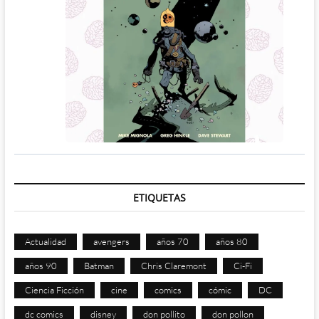
ETIQUETAS
Actualidad
avengers
años 70
años 80
años 90
Batman
Chris Claremont
Ci-Fi
Ciencia Ficción
cine
comics
cómic
DC
dc comics
disney
don pollito
don pollon