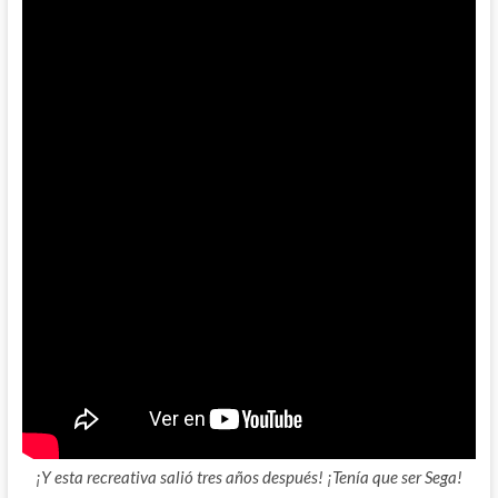
¡Y esta recreativa salió tres años después! ¡Tenía que ser Sega!