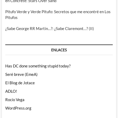
en Concrete: Stars Over Sand
Pitufo Verde y Verde Pitufo: Secretos que me encontré en Los
Pitufos
¿Sabe George RR Martin…?: ¿Sabe Claremont…? (II)
ENLACES
Has DC done something stupid today?
Seré breve (EmeA)
El Blog de Jotace
ADLO!
Rocío Vega
WordPress.org