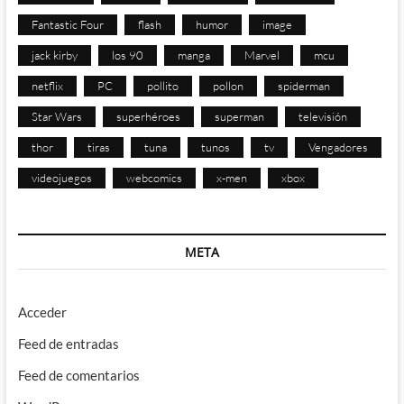
Fantastic Four
flash
humor
image
jack kirby
los 90
manga
Marvel
mcu
netflix
PC
pollito
pollon
spiderman
Star Wars
superhéroes
superman
televisión
thor
tiras
tuna
tunos
tv
Vengadores
videojuegos
webcomics
x-men
xbox
META
Acceder
Feed de entradas
Feed de comentarios