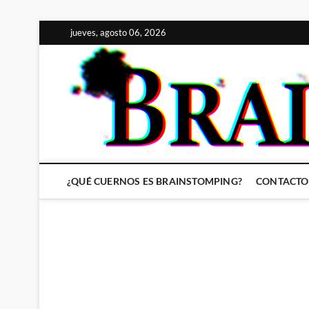
Saltar
jueves, agosto 06, 2026
al
contenido
¿QUÉ CUERNOS ES BRAINSTOMPING?
CONTACTO