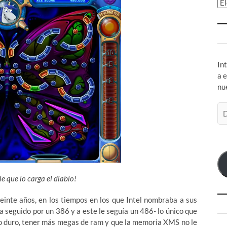
Ar
In
a 
nu
Di
de
co
el
e que lo carga el diablo!
 veinte años, en los tiempos en los que Intel nombraba a sus
seguido por un 386 y a este le seguía un 486- lo único que
o duro, tener más megas de ram y que la memoria XMS no le