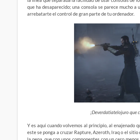
la línea que separaba la facilidad de usar consolas d
que ha desaparecido; una consola se parece mucho a u
arrebatarte el control de gran parte de tu ordenador.
¡Deverdatíatelojuro que 
Y es aquí cuando volvemos al principio, al enajenado
este se ponga a cruzar Rapture, Azeroth, Iraq o el siti
la pena, que con unos componentes con un cero menos la