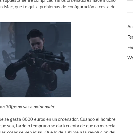
e los supuestamente complicadísimos ordenadores hace mucho
n Mac, que te quita problemas de configuración a costa de
Ac
Fe
Fe
Wo
con 30fps no vas a notar nada!
 que se gasta 8000 euros en un ordenador. Cuando el hombre
o que sea, tarde o temprano se dará cuenta de que no merecía
s cosas se ven igual. Que lo de subirse a la revolución del