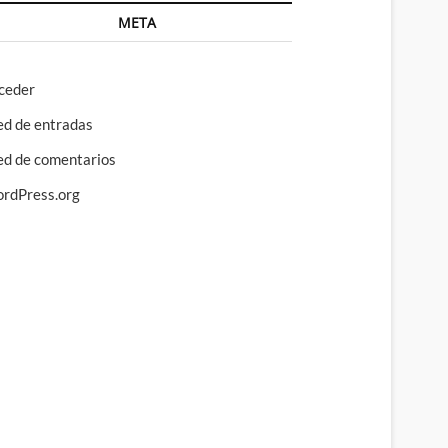
META
ceder
ed de entradas
ed de comentarios
rdPress.org