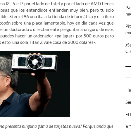
a i3, i5 e i7 por el lado de Intel y por el lado de AMD tienes
Pa
cosas que los entendidos entienden muy bien, pero tu solo
ha
e. Si en el 96 uno iba a la tienda de informática y el trilero
 copón sobre una placa lamentable, hoy en día cada vez que
Pi
rte un doctorado o directamente preguntar a un gurú de esos
en
e puedes hacer un ordenador «pa jugar» por 500 euros pero
o esto, una sola Titan Z vale cosa de 3000 dólares-.
¿S
Cl
Ha
Se
El
te no presenta ninguna gama de tarjetas nueva? Porque anda que
AD