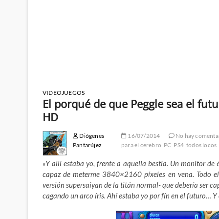
VIDEOJUEGOS
El porqué de que Peggle sea el futur
HD
Diógenes
16/07/2014
No hay comenta
Pantarújez
para el cerebro
PC
PS4
todos locos
«Y allí estaba yo, frente a aquella bestia. Un monitor de
capaz de meterme 3840×2160 píxeles en vena. Todo ell
versión supersaiyan de la titán normal- que debería ser ca
cagando un arco íris. Ahí estaba yo por fín en el futuro… Y