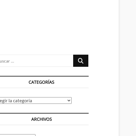
n
ú
Buscar
…
CATEGORÍAS
tegorías
ARCHIVOS