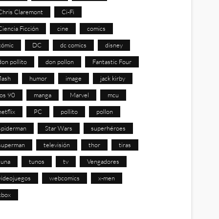
Chris Claremont
Ci-Fi
Ciencia Ficción
cine
comics
cómic
DC
dc comics
disney
don pollito
don pollon
Fantastic Four
flash
humor
image
jack kirby
los 90
manga
Marvel
mcu
netflix
PC
pollito
pollon
spiderman
Star Wars
superhéroes
superman
televisión
thor
tiras
tuna
tunos
tv
Vengadores
videojuegos
webcomics
x-men
xbox