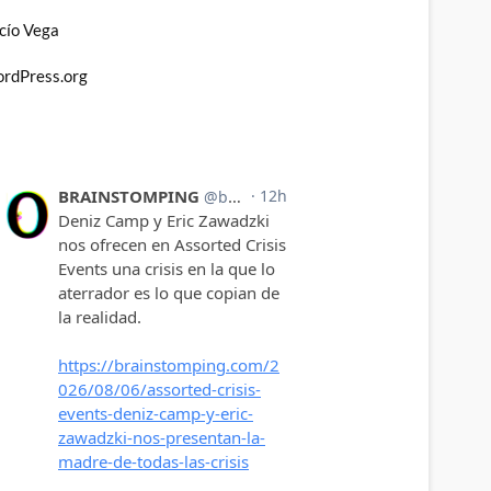
cío Vega
rdPress.org