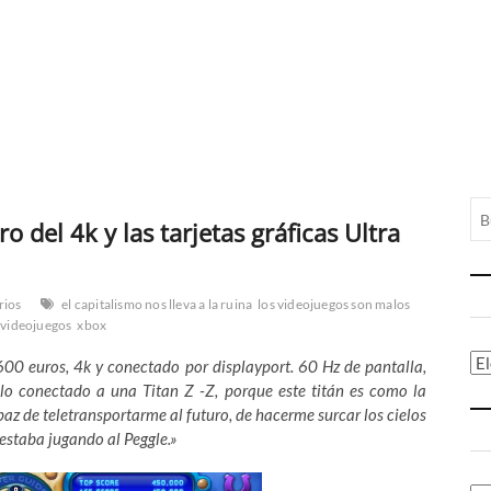
o del 4k y las tarjetas gráficas Ultra
rios
el capitalismo nos lleva a la ruina
los videojuegos son malos
videojuegos
xbox
Ca
 600 euros, 4k y conectado por displayport. 60 Hz de pantalla,
o conectado a una Titan Z -Z, porque este titán es como la
paz de teletransportarme al futuro, de hacerme surcar los cielos
 estaba jugando al Peggle.»