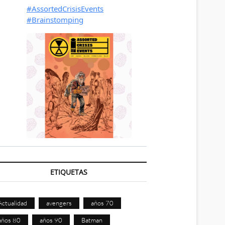
ETIQUETAS
Actualidad
avengers
años 70
años 80
años 90
Batman