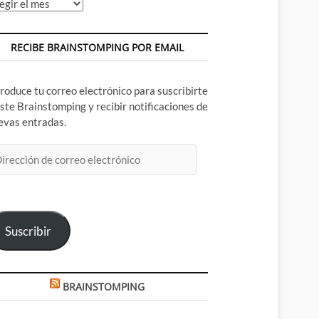
chivos
RECIBE BRAINSTOMPING POR EMAIL
troduce tu correo electrónico para suscribirte
este Brainstomping y recibir notificaciones de
evas entradas.
rección
rreo
ectrónico
Suscribir
BRAINSTOMPING