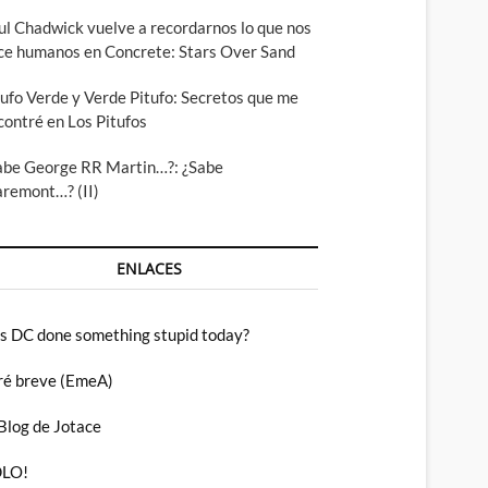
ul Chadwick vuelve a recordarnos lo que nos
ce humanos en Concrete: Stars Over Sand
tufo Verde y Verde Pitufo: Secretos que me
contré en Los Pitufos
abe George RR Martin…?: ¿Sabe
aremont…? (II)
ENLACES
s DC done something stupid today?
ré breve (EmeA)
 Blog de Jotace
LO!