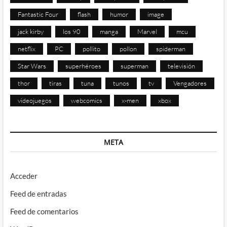
Fantastic Four
flash
humor
image
jack kirby
los 90
manga
Marvel
mcu
netflix
PC
pollito
pollon
spiderman
Star Wars
superhéroes
superman
televisión
thor
tiras
tuna
tunos
tv
Vengadores
videojuegos
webcomics
x-men
xbox
META
Acceder
Feed de entradas
Feed de comentarios