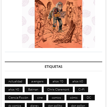
ETIQUETAS
Actualidad
avengers
años 70
años 80
años 90
Batman
Chris Claremont
Ci-Fi
Ciencia Ficción
cine
comics
cómic
DC
dc comics
disney
don pollito
don pollon