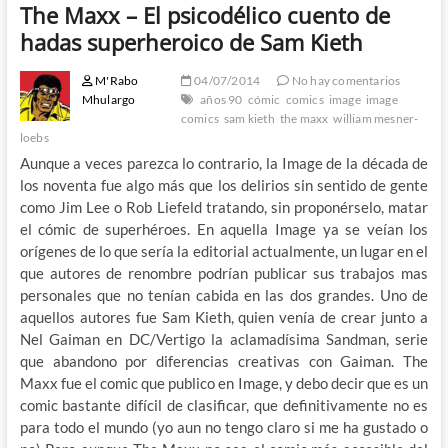
The Maxx – El psicodélico cuento de
hadas superheroico de Sam Kieth
M'Rabo
04/07/2014
No hay comentarios
Mhulargo
años 90
cómic
comics
image
image
comics
sam kieth
the maxx
william mesner-
loebs
Aunque a veces parezca lo contrario, la Image de la década de
los noventa fue algo más que los delirios sin sentido de gente
como Jim Lee o Rob Liefeld tratando, sin proponérselo, matar
el cómic de superhéroes. En aquella Image ya se veían los
orígenes de lo que sería la editorial actualmente, un lugar en el
que autores de renombre podrían publicar sus trabajos mas
personales que no tenían cabida en las dos grandes. Uno de
aquellos autores fue Sam Kieth, quien venía de crear junto a
Nel Gaiman en DC/Vertigo la aclamadísima Sandman, serie
que abandono por diferencias creativas con Gaiman. The
Maxx fue el comic que publico en Image, y debo decir que es un
comic bastante difícil de clasificar, que definitivamente no es
para todo el mundo (yo aun no tengo claro si me ha gustado o