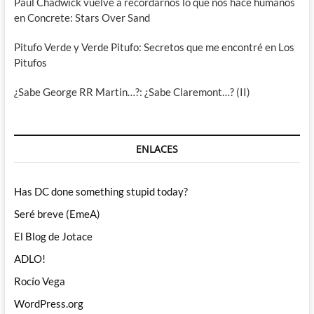
Paul Chadwick vuelve a recordarnos lo que nos hace humanos
en Concrete: Stars Over Sand
Pitufo Verde y Verde Pitufo: Secretos que me encontré en Los
Pitufos
¿Sabe George RR Martin…?: ¿Sabe Claremont…? (II)
ENLACES
Has DC done something stupid today?
Seré breve (EmeA)
El Blog de Jotace
ADLO!
Rocío Vega
WordPress.org