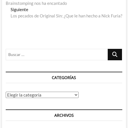
de
Brainstomping nos ha encantado
entradas
Entrada
Siguiente
siguiente:
Los pecados de Original Sin: ¿Que le han hecho a Nick Furia?
Buscar
…
CATEGORÍAS
Categorías
ARCHIVOS