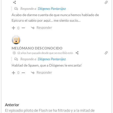
Responde a
Diógenes Pantarújez
Acabo de darme cuenta de que nunca hemos hablado de
Epicuro el sabio por aquí… me siento sucio…
Responder
0
MELÓMANO DESCONOCIDO
12 años han pasado desde que se escribió esto
Responde a
Diógenes Pantarújez
Hablad de Spawn, que a Diógenes le encanta!
Responder
0
Navegación
Entrada
Anterior
anterior:
El episodio piloto de Flash se ha filtrado y a la mitad de