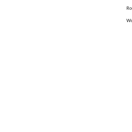
Ro
Wo