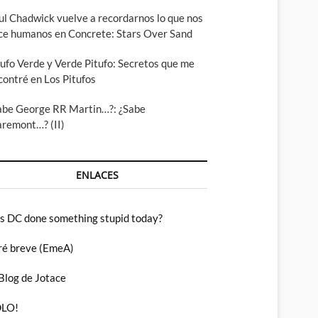
ul Chadwick vuelve a recordarnos lo que nos
ce humanos en Concrete: Stars Over Sand
tufo Verde y Verde Pitufo: Secretos que me
contré en Los Pitufos
abe George RR Martin…?: ¿Sabe
aremont…? (II)
ENLACES
s DC done something stupid today?
ré breve (EmeA)
 Blog de Jotace
LO!