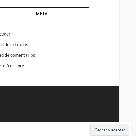
META
ceder
ed de entradas
ed de comentarios
rdPress.org