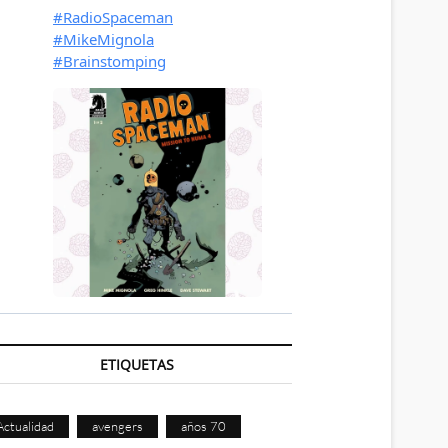
ETIQUETAS
Actualidad
avengers
años 70