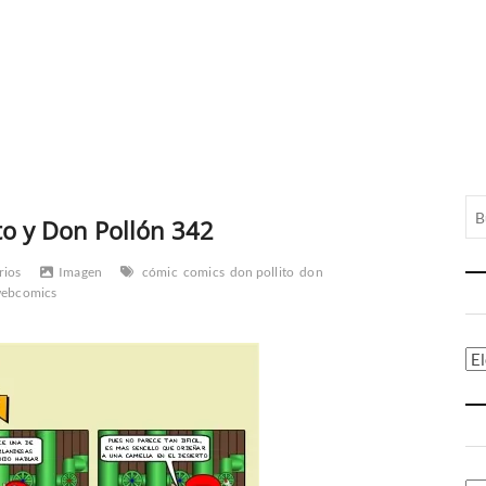
to y Don Pollón 342
rios
Imagen
cómic
comics
don pollito
don
ebcomics
Ca