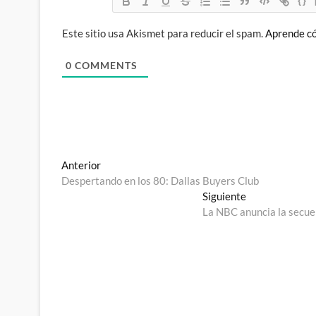
{}
Este sitio usa Akismet para reducir el spam.
Aprende có
0
COMMENTS
Navegación
Entrada
Anterior
anterior:
Despertando en los 80: Dallas Buyers Club
de
Entrada
Siguiente
entradas
siguiente:
La NBC anuncia la secuel