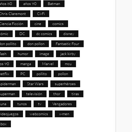
años 80
años 90
Batman
Chris Claremont
Ci-Fi
Ciencia Ficción
cine
comics
cómic
DC
dc comics
disney
don pollito
don pollon
Fantastic Four
flash
humor
image
jack kirby
los 90
manga
Marvel
mcu
netflix
PC
pollito
pollon
spiderman
Star Wars
superhéroes
superman
televisión
thor
tiras
tuna
tunos
tv
Vengadores
videojuegos
webcomics
x-men
xbox