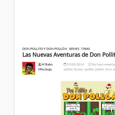
DON POLLITO Y DON POLLÓN
SERIES
TIRAS
Las Nuevas Aventuras de Don Polli
M'Rabo
25/02/2014
No hay comenta
Mhulargo
pollon
humor
pollito
pollon
tiras
w