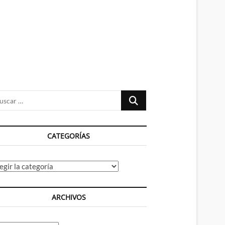
n
ú
Buscar
…
CATEGORÍAS
tegorías
ARCHIVOS