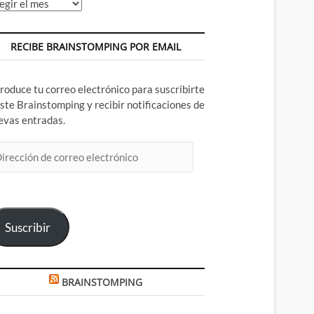
chivos
RECIBE BRAINSTOMPING POR EMAIL
troduce tu correo electrónico para suscribirte
este Brainstomping y recibir notificaciones de
evas entradas.
rección
rreo
ectrónico
Suscribir
BRAINSTOMPING