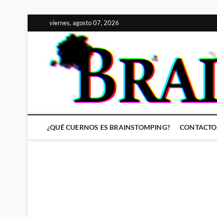
Saltar
viernes, agosto 07, 2026
al
contenido
¿QUÉ CUERNOS ES BRAINSTOMPING?
CONTACTO