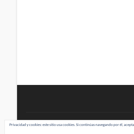
BRAINSTOMPING
Privacidad y cookies: este sitio usa cookies. Si continúas navegando por él, acepta
| Diseñado por:
Theme Freesia
|
WordPress
| ©