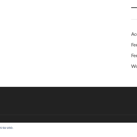
Ac
Fe
Fe
Wo
s su uso.
 Todos los derechos reservados