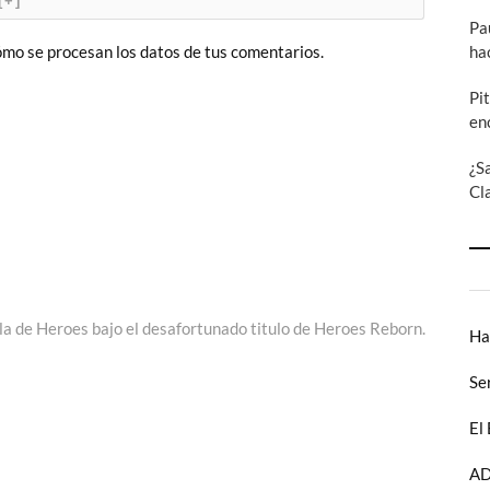
[+]
Pa
ha
mo se procesan los datos de tus comentarios.
Pi
en
¿S
Cl
a de Heroes bajo el desafortunado titulo de Heroes Reborn.
Ha
Se
El
AD