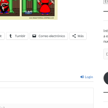
Ar
In
it
Tumblr
Correo electrónico
Más
a 
nu
Di
de
co
el
Login