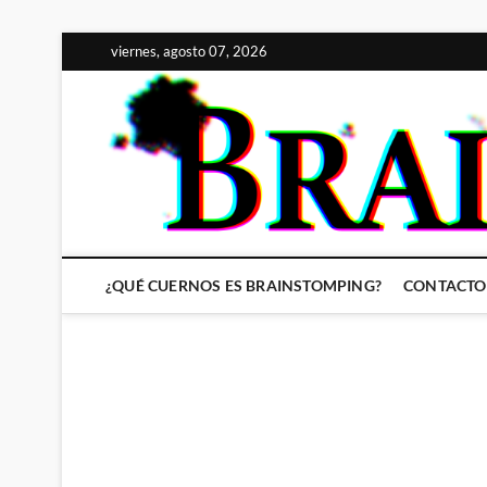
Saltar
viernes, agosto 07, 2026
al
contenido
¿QUÉ CUERNOS ES BRAINSTOMPING?
CONTACTO