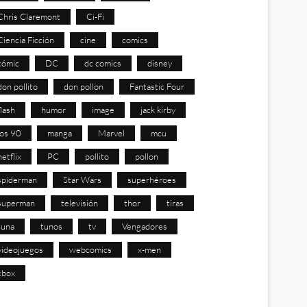
Chris Claremont
Ci-Fi
Ciencia Ficción
cine
comics
cómic
DC
dc comics
disney
don pollito
don pollon
Fantastic Four
flash
humor
image
jack kirby
los 90
manga
Marvel
mcu
netflix
PC
pollito
pollon
spiderman
Star Wars
superhéroes
superman
televisión
thor
tiras
tuna
tunos
tv
Vengadores
videojuegos
webcomics
x-men
xbox