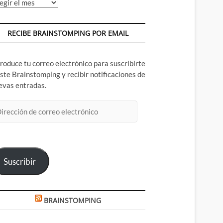
chivos
RECIBE BRAINSTOMPING POR EMAIL
troduce tu correo electrónico para suscribirte
este Brainstomping y recibir notificaciones de
evas entradas.
rección
rreo
ectrónico
Suscribir
BRAINSTOMPING