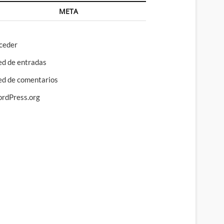
META
ceder
ed de entradas
ed de comentarios
rdPress.org