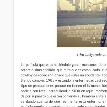
«¡He adelgazado un
La película que esta haciéndole ganar montones de p
retorcidísimo apellido -que mira que es complicado- cu
cowboy de rodeo aficionado que
sufre un accidente labo
Siendo como es 1985 y estando la enfermedad casi reci
tipo de precauciones porque no tienen ni la menor id
noticia con total incredulidad, el SIDA en aquel mome
da por supuesto que están poniendo su hombría en tela 
va dando cuenta de que realmente está enfermo, emp
película empieza a desplegarse en todo su esplendor…