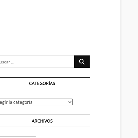
n
ú
Buscar
…
CATEGORÍAS
tegorías
ARCHIVOS