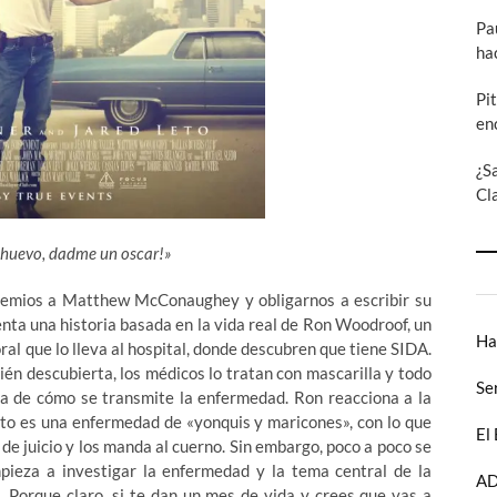
Pa
ha
Pi
en
¿S
Cl
 huevo, dadme un oscar!»
remios a Matthew McConaughey y obligarnos a escribir su
enta una historia basada en la vida real de Ron Woodroof, un
Ha
ral que lo lleva al hospital, donde descubren que tiene SIDA.
én descubierta, los médicos lo tratan con mascarilla y todo
Se
ea de cómo se transmite la enfermedad. Ron reacciona a la
nto es una enfermedad de «yonquis y maricones», con lo que
El
de juicio y los manda al cuerno. Sin embargo, poco a poco se
ieza a investigar la enfermedad y la tema central de la
AD
 Porque claro, si te dan un mes de vida y crees que vas a