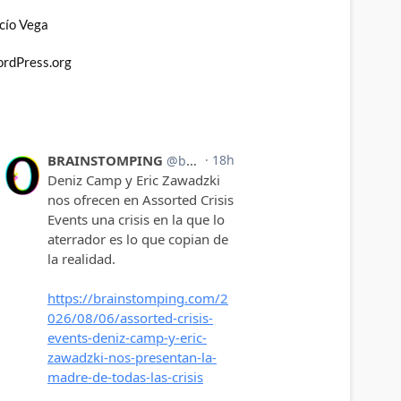
cío Vega
rdPress.org