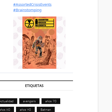
ETIQUETAS
Actualidad
avengers
años 70
años 80
años 90
Batman