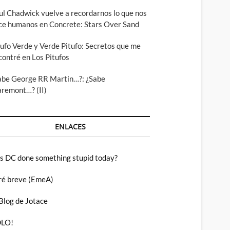
ul Chadwick vuelve a recordarnos lo que nos
ce humanos en Concrete: Stars Over Sand
tufo Verde y Verde Pitufo: Secretos que me
contré en Los Pitufos
abe George RR Martin…?: ¿Sabe
aremont…? (II)
ENLACES
s DC done something stupid today?
ré breve (EmeA)
 Blog de Jotace
LO!