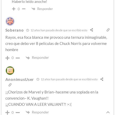
Haberlo leído anoche!
Responder
0
Soberano
12 años han pasado desde que se escribió esto
Rayos, esa foca blanca me provoco una ternura inimaginable,
creo que debo ver 8 películas de Chuck Norris para volverme
hombre
Responder
0
AnonimusUser
12 años han pasado desde que se escribió esto
¡¡Chorizos de Marvel y Brian–haceme una soplada en la
convencion– K. Vaughan!!
¡¿CUANDO VAN A LEER VALIANT?! >:(
Responder
0