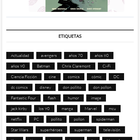
ETIQUETAS
Actualidad
avengers
años 70
años 80
años 90
Batman
Chris Claremont
Ci-Fi
Ciencia Ficción
cine
comics
cómic
DC
dc comics
disney
don pollito
don pollon
Fantastic Four
flash
humor
image
jack kirby
los 90
manga
Marvel
mcu
netflix
PC
pollito
pollon
spiderman
Star Wars
superhéroes
superman
televisión