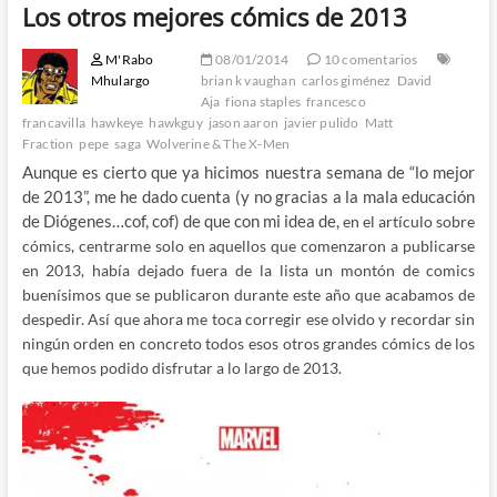
Los otros mejores cómics de 2013
M'Rabo
08/01/2014
10 comentarios
Mhulargo
brian k vaughan
carlos giménez
David
Aja
fiona staples
francesco
francavilla
hawkeye
hawkguy
jason aaron
javier pulido
Matt
Fraction
pepe
saga
Wolverine & The X-Men
Aunque es cierto que ya hicimos nuestra semana de “lo mejor
de 2013”, me he dado cuenta (y no gracias a la mala educación
de Diógenes…cof, cof) de que con mi idea de,
en el artículo sobre
cómics,
centrarme solo en aquellos que comenzaron a publicarse
en 2013, había dejado fuera de la lista un montón de comics
buenísimos que se publicaron durante este año que acabamos de
despedir. Así que ahora me toca corregir ese olvido y recordar sin
ningún orden en concreto todos esos otros grandes cómics de los
que hemos podido disfrutar a lo largo de 2013.