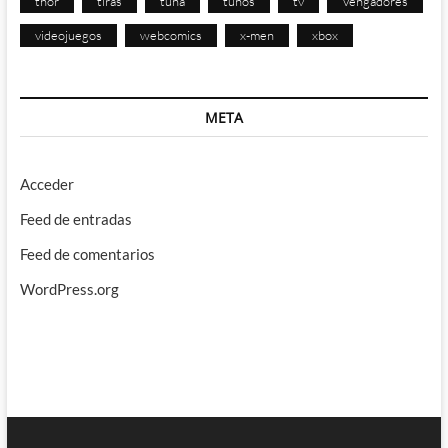
thor
tiras
tuna
tunos
tv
Vengadores
videojuegos
webcomics
x-men
xbox
META
Acceder
Feed de entradas
Feed de comentarios
WordPress.org