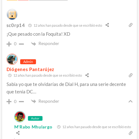
sc0rp14
12 años han pasado desde que se escribió esto
¡Que pesado con la Foquita! XD
Responder
0
Admin
Diógenes Pantarújez
12 años han pasado desde que se escribió esto
Sabía yo que te olvidarías de Dial H, para una serie decente
que tenía DC…
Responder
0
Autor
M'Rabo Mhulargo
12 años han pasado desde que se escribió esto