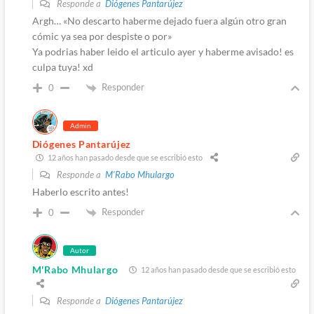
Responde a
Diógenes Pantarújez
Argh… «No descarto haberme dejado fuera algún otro gran
cómic ya sea por despiste o por»
Ya podrias haber leido el articulo ayer y haberme avisado! es
culpa tuya! xd
Responder
0
Admin
Diógenes Pantarújez
12 años han pasado desde que se escribió esto
Responde a
M'Rabo Mhulargo
Haberlo escrito antes!
Responder
0
Autor
M'Rabo Mhulargo
12 años han pasado desde que se escribió esto
Responde a
Diógenes Pantarújez