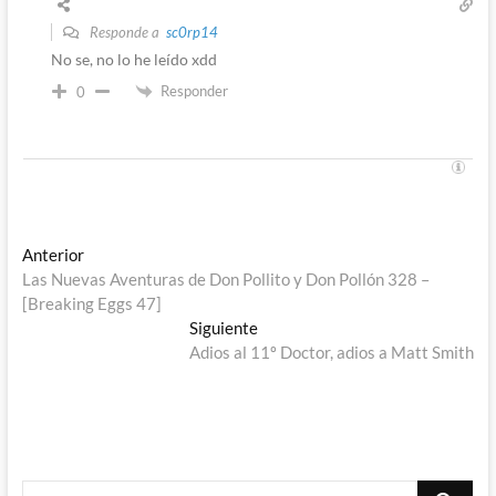
Responde a
sc0rp14
No se, no lo he leído xdd
Responder
0
Navegación
Entrada
Anterior
anterior:
Las Nuevas Aventuras de Don Pollito y Don Pollón 328 –
de
[Breaking Eggs 47]
entradas
Entrada
Siguiente
siguiente:
Adios al 11º Doctor, adios a Matt Smith
Buscar