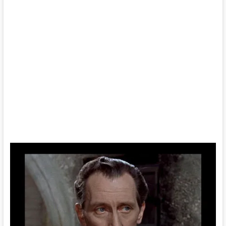
.
.
.
.
.
.
.
.