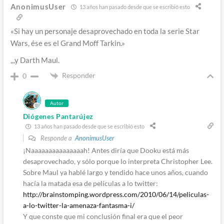
AnonimusUser
13 años han pasado desde que se escribió esto
«Si hay un personaje desaprovechado en toda la serie Star
Wars, ése es el Grand Moff Tarkin.»
,,,y Darth Maul.
Responder
0
Autor
Diógenes Pantarújez
13 años han pasado desde que se escribió esto
Responde a
AnonimusUser
¡Naaaaaaaaaaaaaaah! Antes diría que Dooku está más
desaprovechado, y sólo porque lo interpreta Christopher Lee.
Sobre Maul ya hablé largo y tendido hace unos años, cuando
hacía la matada esa de películas a lo twitter:
http://brainstomping.wordpress.com/2010/06/14/peliculas-
a-lo-twitter-la-amenaza-fantasma-i/
Y que conste que mi conclusión final era que el peor