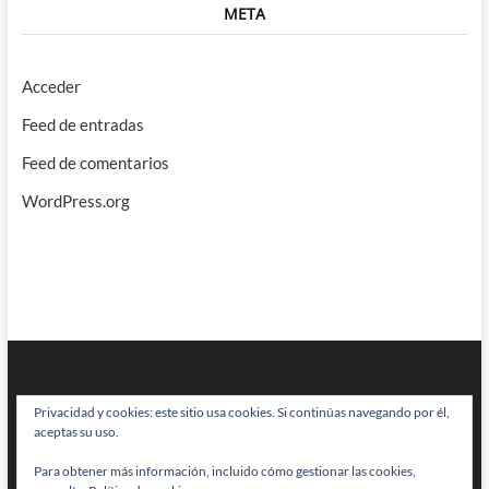
META
Acceder
Feed de entradas
Feed de comentarios
WordPress.org
Privacidad y cookies: este sitio usa cookies. Si continúas navegando por él,
aceptas su uso.
Para obtener más información, incluido cómo gestionar las cookies,
BRAINSTOMPING
| Diseñado por:
Theme Freesia
|
WordPress
| © Todos