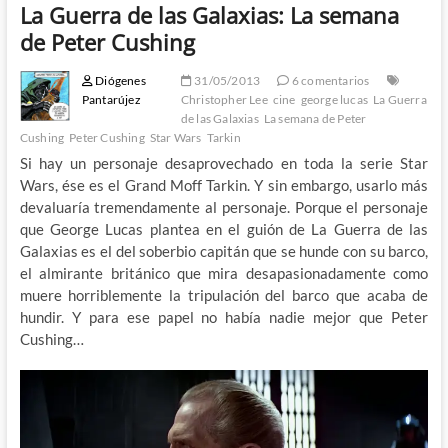
La Guerra de las Galaxias: La semana
de Peter Cushing
Diógenes
31/05/2013
6 comentarios
Pantarújez
Christopher Lee
cine
george lucas
La Guerra
de las Galaxias
La semana de Peter
Cushing
Peter Cushing
Star Wars
Tarkin
Si hay un personaje desaprovechado en toda la serie Star
Wars, ése es el Grand Moff Tarkin. Y sin embargo, usarlo más
devaluaría tremendamente al personaje. Porque el personaje
que George Lucas plantea en el guión de La Guerra de las
Galaxias es el del soberbio capitán que se hunde con su barco,
el almirante británico que mira desapasionadamente como
muere horriblemente la tripulación del barco que acaba de
hundir. Y para ese papel no había nadie mejor que Peter
Cushing…