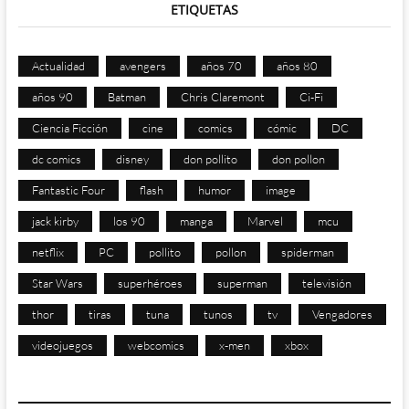
ETIQUETAS
Actualidad
avengers
años 70
años 80
años 90
Batman
Chris Claremont
Ci-Fi
Ciencia Ficción
cine
comics
cómic
DC
dc comics
disney
don pollito
don pollon
Fantastic Four
flash
humor
image
jack kirby
los 90
manga
Marvel
mcu
netflix
PC
pollito
pollon
spiderman
Star Wars
superhéroes
superman
televisión
thor
tiras
tuna
tunos
tv
Vengadores
videojuegos
webcomics
x-men
xbox