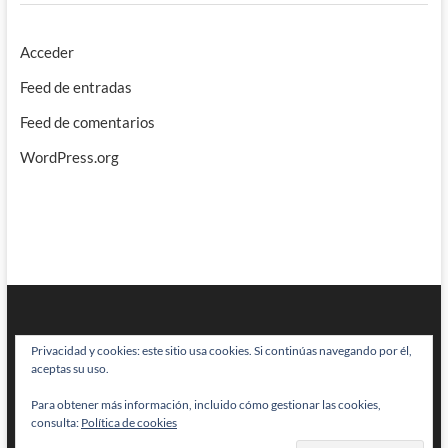
Acceder
Feed de entradas
Feed de comentarios
WordPress.org
Privacidad y cookies: este sitio usa cookies. Si continúas navegando por él,
aceptas su uso.
Para obtener más información, incluido cómo gestionar las cookies,
BRAINSTOMPING
| Diseñado por:
Theme Freesia
|
WordPress
| © Todos
consulta:
Política de cookies
los derechos reservados