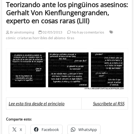
Teorizando ante los pingüinos asesinos:
Gerhalt Von Kienflungengranden,
experto en cosas raras (LIII)
Brainstomping
02/05/2013
No hay comentarios
cómic
criaturas horribles del abismo
tiras
Lee esta tira desde el principio
Suscríbete al RSS
Comparte esto:
X
Facebook
WhatsApp