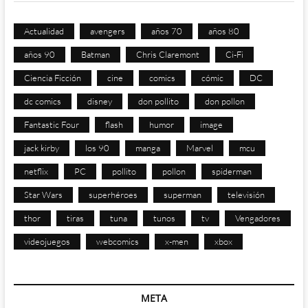
Actualidad
avengers
años 70
años 80
años 90
Batman
Chris Claremont
Ci-Fi
Ciencia Ficción
cine
comics
cómic
DC
dc comics
disney
don pollito
don pollon
Fantastic Four
flash
humor
image
jack kirby
los 90
manga
Marvel
mcu
netflix
PC
pollito
pollon
spiderman
Star Wars
superhéroes
superman
televisión
thor
tiras
tuna
tunos
tv
Vengadores
videojuegos
webcomics
x-men
xbox
META