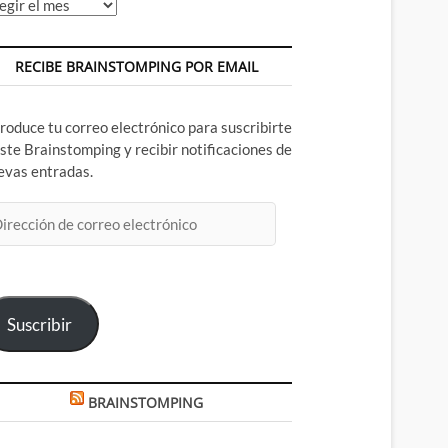
chivos
RECIBE BRAINSTOMPING POR EMAIL
troduce tu correo electrónico para suscribirte
este Brainstomping y recibir notificaciones de
evas entradas.
rección
rreo
ectrónico
Suscribir
BRAINSTOMPING