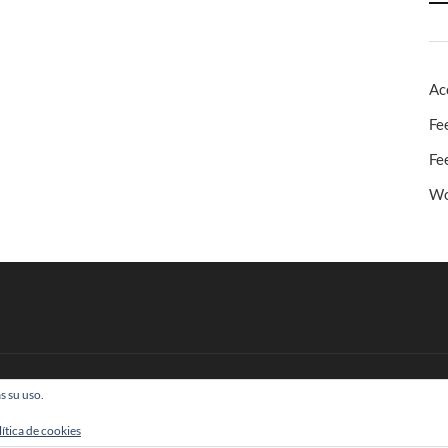
Ac
Fe
Fe
Wo
s su uso.
 Todos los derechos reservados
lítica de cookies