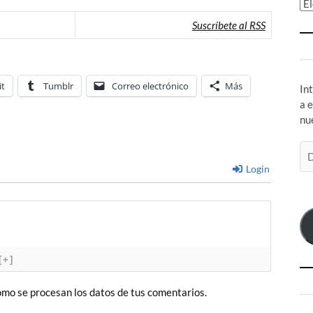
Ar
Suscríbete al RSS
it
Tumblr
Correo electrónico
Más
In
a 
nu
Di
de
Login
co
el
[+]
mo se procesan los datos de tus comentarios.