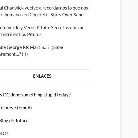
ul Chadwick vuelve a recordarnos lo que nos
ce humanos en Concrete: Stars Over Sand
tufo Verde y Verde Pitufo: Secretos que me
contré en Los Pitufos
abe George RR Martin…?: ¿Sabe
aremont…? (II)
ENLACES
s DC done something stupid today?
ré breve (EmeA)
 Blog de Jotace
LO!