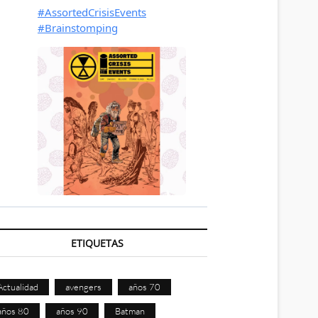
ETIQUETAS
Actualidad
avengers
años 70
años 80
años 90
Batman