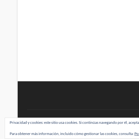
BRAINSTOMPING
Privacidad y cookies: este sitio usa cookies. Si continúas navegando por él, acepta
| Diseñado por:
Theme Freesia
|
WordPress
| ©
Para obtener más información, incluido cómo gestionar las cookies, consulta:
Po