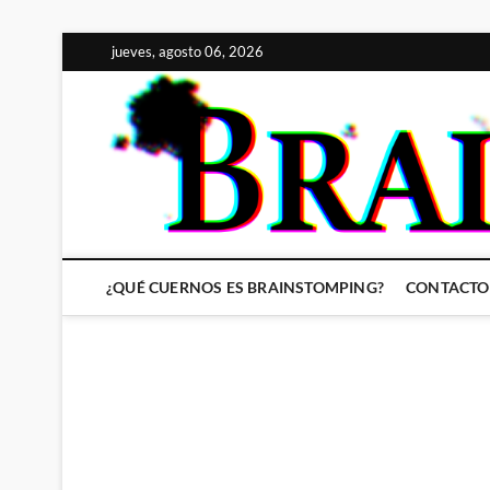
Saltar
jueves, agosto 06, 2026
al
contenido
¿QUÉ CUERNOS ES BRAINSTOMPING?
CONTACTO