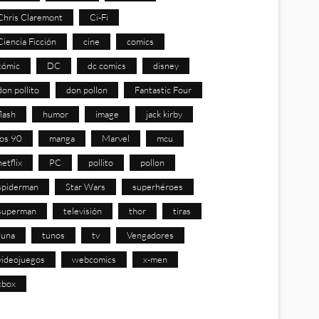
Chris Claremont
Ci-Fi
Ciencia Ficción
cine
comics
cómic
DC
dc comics
disney
don pollito
don pollon
Fantastic Four
flash
humor
image
jack kirby
los 90
manga
Marvel
mcu
netflix
PC
pollito
pollon
spiderman
Star Wars
superhéroes
superman
televisión
thor
tiras
tuna
tunos
tv
Vengadores
videojuegos
webcomics
x-men
xbox