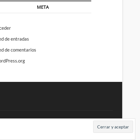
META
ceder
ed de entradas
ed de comentarios
rdPress.org