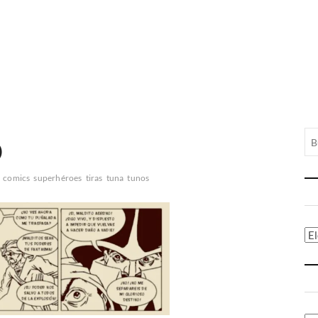
)
comics
superhéroes
tiras
tuna
tunos
Ca