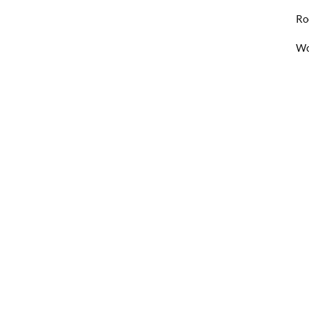
Ro
Wo