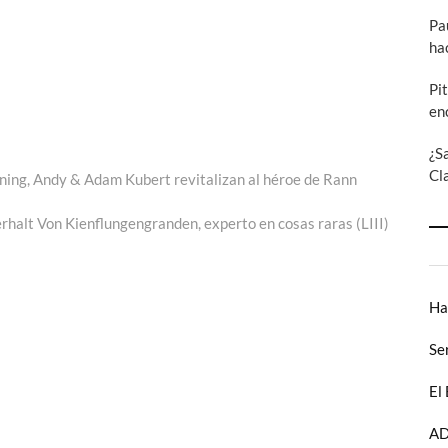
Pa
ha
Pi
en
¿S
Cl
ing, Andy & Adam Kubert revitalizan al héroe de Rann
rhalt Von Kienflungengranden, experto en cosas raras (LIII)
Ha
Se
El
AD