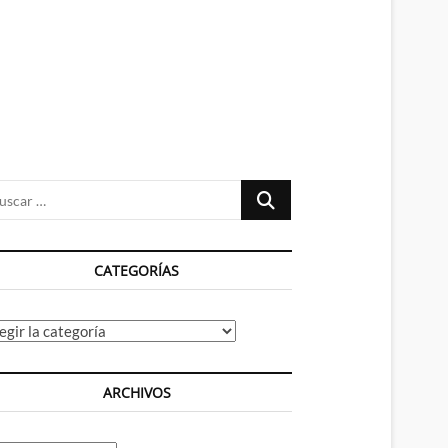
n
ú
Buscar
…
CATEGORÍAS
tegorías
ARCHIVOS