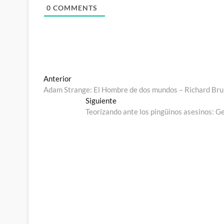
0
COMMENTS
Navegación
Entrada
Anterior
anterior:
Adam Strange: El Hombre de dos mundos – Richard Brun
de
Entrada
Siguiente
entradas
siguiente:
Teorizando ante los pingüinos asesinos: Ge