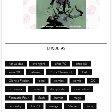
ETIQUETAS
Actualidad
avengers
años 70
años 80
años 90
Batman
Chris Claremont
Ci-Fi
Ciencia Ficción
cine
comics
cómic
DC
dc comics
disney
don pollito
don pollon
Fantastic Four
flash
humor
image
jack kirby
los 90
manga
Marvel
mcu