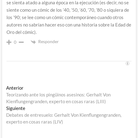
se sienta atado a alguna época en la ejecución (es decir, no se
siente como un cómic de los ’40, ’50, ’60, ’70, ’80 o siquiera de
los ’90; se lee como un cómic contemporáneo cuando otros
autores no sabrían hacer eso con una historia sobre la Edad de
Oro del cómic).
Responder
0
Navegación
Entrada
Anterior
anterior:
Teorizando ante los pingüinos asesinos: Gerhalt Von
de
Kienflungengranden, experto en cosas raras (LIII)
entradas
Entrada
Siguiente
siguiente:
Debates de entresuelo: Gerhalt Von Kienflungengranden,
experto en cosas raras (LIV)