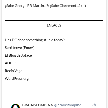
¿Sabe George RR Martin…?: ¿Sabe Claremont…? (II)
ENLACES
Has DC done something stupid today?
Seré breve (EmeA)
El Blog de Jotace
ADLO!
Rocío Vega
WordPress.org