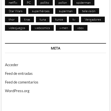
netflix
PC
pollito
pollon
spiderman
Star Wars
superhéroes
superman
televisión
thor
tiras
tuna
tunos
tv
Vengadores
videojuegos
webcomics
x-men
xbox
META
Acceder
Feed de entradas
Feed de comentarios
WordPress.org