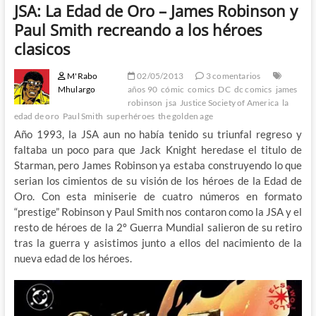
JSA: La Edad de Oro – James Robinson y
Paul Smith recreando a los héroes
clasicos
M'Rabo
02/05/2013
3 comentarios
Mhulargo
años 90
cómic
comics
DC
dc comics
james
robinson
jsa
Justice Society of America
la
edad de oro
Paul Smith
superhéroes
the golden age
Año 1993, la JSA aun no había tenido su triunfal regreso y
faltaba un poco para que Jack Knight heredase el titulo de
Starman, pero James Robinson ya estaba construyendo lo que
serian los cimientos de su visión de los héroes de la Edad de
Oro. Con esta miniserie de cuatro números en formato
“prestige” Robinson y Paul Smith nos contaron como la JSA y el
resto de héroes de la 2º Guerra Mundial salieron de su retiro
tras la guerra y asistimos junto a ellos del nacimiento de la
nueva edad de los héroes.