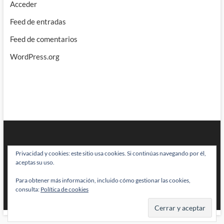
Acceder
Feed de entradas
Feed de comentarios
WordPress.org
Privacidad y cookies: este sitio usa cookies. Si continúas navegando por él,
aceptas su uso.
Para obtener más información, incluido cómo gestionar las cookies,
BRAINSTOMPING
| Diseñado por:
Theme Freesia
|
WordPress
| © Todos
consulta:
Política de cookies
los derechos reservados