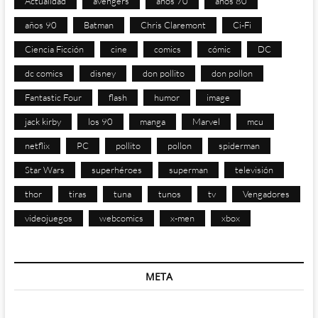
Actualidad
avengers
años 70
años 80
años 90
Batman
Chris Claremont
Ci-Fi
Ciencia Ficción
cine
comics
cómic
DC
dc comics
disney
don pollito
don pollon
Fantastic Four
flash
humor
image
jack kirby
los 90
manga
Marvel
mcu
netflix
PC
pollito
pollon
spiderman
Star Wars
superhéroes
superman
televisión
thor
tiras
tuna
tunos
tv
Vengadores
videojuegos
webcomics
x-men
xbox
META