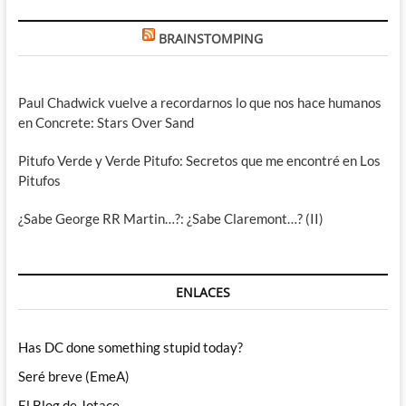
BRAINSTOMPING
Paul Chadwick vuelve a recordarnos lo que nos hace humanos
en Concrete: Stars Over Sand
Pitufo Verde y Verde Pitufo: Secretos que me encontré en Los
Pitufos
¿Sabe George RR Martin…?: ¿Sabe Claremont…? (II)
ENLACES
Has DC done something stupid today?
Seré breve (EmeA)
El Blog de Jotace