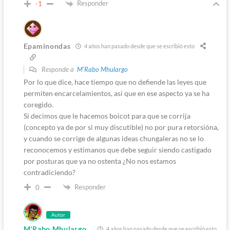
Responder
-1
Epaminondas
4 años han pasado desde que se escribió esto
Responde a
M'Rabo Mhulargo
Por lo que dice, hace tiempo que no defiende las leyes que
permiten encarcelamientos, así que en ese aspecto ya se ha
coregido.
Si decimos que le hacemos boicot para que se corrija
(concepto ya de por si muy discutible) no por pura retorsióna,
y cuando se corrige de algunas ideas chungaleras no se lo
reconocemos y estimanos que debe seguir siendo castigado
por posturas que ya no ostenta ¿No nos estamos
contradiciendo?
Responder
0
Autor
M'Rabo Mhulargo
4 años han pasado desde que se escribió esto