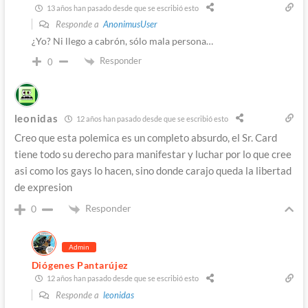
13 años han pasado desde que se escribió esto
Responde a
AnonimusUser
¿Yo? Ni llego a cabrón, sólo mala persona…
Responder
0
leonidas
12 años han pasado desde que se escribió esto
Creo que esta polemica es un completo absurdo, el Sr. Card
tiene todo su derecho para manifestar y luchar por lo que cree
asi como los gays lo hacen, sino donde carajo queda la libertad
de expresion
Responder
0
Admin
Diógenes Pantarújez
12 años han pasado desde que se escribió esto
Responde a
leonidas