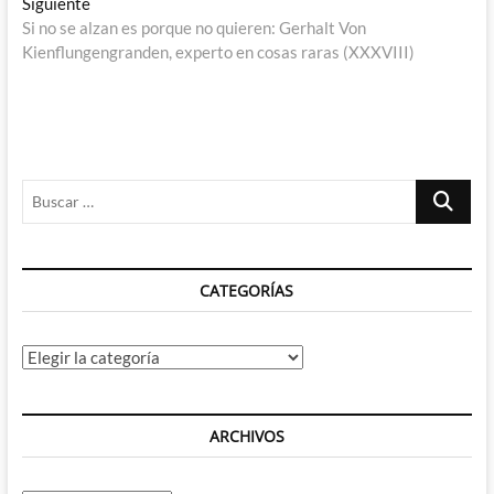
Entrada
Siguiente
entradas
siguiente:
Si no se alzan es porque no quieren: Gerhalt Von
Kienflungengranden, experto en cosas raras (XXXVIII)
Buscar
…
CATEGORÍAS
Categorías
ARCHIVOS