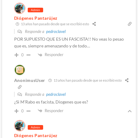
Admin
Diógenes Pantarújez
13 años han pasado desde que se escribió esto
Responde a
pedroclavel
POR SUPUESTO QUE ES UN FASCISTA!! No veas lo pesao
que es, siempre amenazando y de todo…
Responder
0
AnonimusUser
13 años han pasado desde que se escribió esto
Responde a
pedroclavel
¿Si M’Rabo es facista, Diogenes que es?
Responder
0
Admin
Diógenes Pantarújez