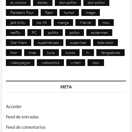
dc comics
disney
don pollito
don pollon
Fantastic Four
flash
humor
image
jack kirby
los 90
manga
Marvel
mcu
netflix
PC
pollito
pollon
spiderman
Star Wars
superhéroes
superman
televisión
thor
tiras
tuna
tunos
tv
Vengadores
videojuegos
webcomics
x-men
xbox
META
Acceder
Feed de entradas
Feed de comentarios