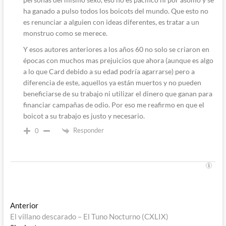
ha ganado a pulso todos los boicots del mundo. Que esto no
es renunciar a alguien con ideas diferentes, es tratar a un
monstruo como se merece.
Y esos autores anteriores a los años 60 no solo se criaron en
épocas con muchos mas prejuicios que ahora (aunque es algo
a lo que Card debido a su edad podría agarrarse) pero a
diferencia de este, aquellos ya están muertos y no pueden
beneficiarse de su trabajo ni utilizar el dinero que ganan para
financiar campañas de odio. Por eso me reafirmo en que el
boicot a su trabajo es justo y necesario.
Responder
0
Navegación
Entrada
Anterior
anterior:
El villano descarado – El Tuno Nocturno (CXLIX)
de