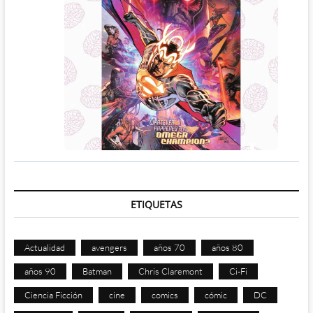
ETIQUETAS
Actualidad
avengers
años 70
años 80
años 90
Batman
Chris Claremont
Ci-Fi
Ciencia Ficción
cine
comics
cómic
DC