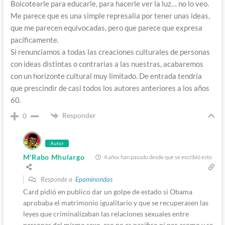
Boicotearle para educarle, para hacerle ver la luz… no lo veo.
Me parece que es una simple represalia por tener unas ideas,
que me parecen equivocadas, pero que parece que expresa
pacíficamente.
Si renunciamos a todas las creaciones culturales de personas
con ideas distintas o contrarias a las nuestras, acabaremos
con un horizonte cultural muy limitado. De entrada tendría
que prescindir de casi todos los autores anteriores a los años
60.
Responder
0
Autor
M'Rabo Mhulargo
4 años han pasado desde que se escribió esto
Responde a
Epaminondas
Card pidió en publico dar un golpe de estado si Obama
aprobaba el matrimonio igualitario y que se recuperasen las
leyes que criminalizaban las relaciones sexuales entre
personas del mismo sexo, eso no es pacifico ni por asomo y se