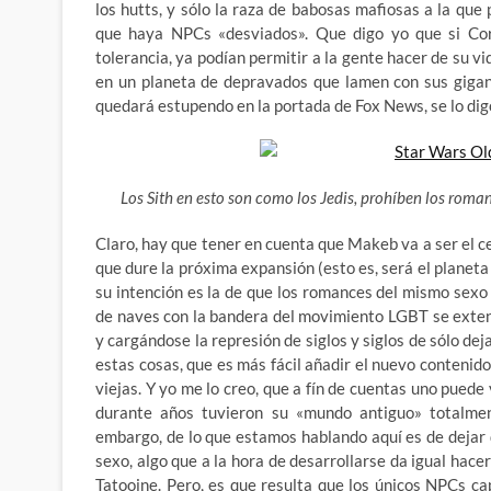
los hutts, y sólo la raza de babosas mafiosas a la que
que haya NPCs «desviados». Que digo yo que si Coru
tolerancia, ya podían permitir a la gente hacer de su vi
en un planeta de depravados que lamen con sus gigant
quedará estupendo en la portada de Fox News, se lo di
Los Sith en esto son como los Jedis, prohíben los roman
Claro, hay que tener en cuenta que Makeb va a ser el ce
que dure la próxima expansión (esto es, será el planet
su intención es la de que los romances del mismo sexo 
de naves con la bandera del movimiento LGBT se exten
y cargándose la represión de siglos y siglos de sólo d
estas cosas, que es más fácil añadir el nuevo contenid
viejas. Y yo me lo creo, que a fín de cuentas uno pued
durante años tuvieron su «mundo antiguo» totalmen
embargo, de lo que estamos hablando aquí es de dejar
sexo, algo que a la hora de desarrollarse da igual hace
Tatooine. Pero, es que resulta que los únicos NPCs c