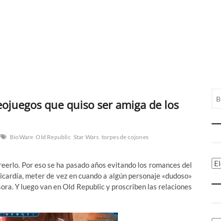
deojuegos que quiso ser amiga de los
BioWare
Old Republic
Star Wars
torpes de cojones
Ca
 creerlo. Por eso se ha pasado años evitando los romances del
picardía, meter de vez en cuando a algún personaje «dudoso»
ra. Y luego van en Old Republic y proscriben las relaciones