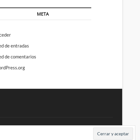
META
ceder
ed de entradas
ed de comentarios
rdPress.org