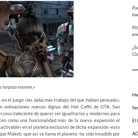
Pa
ha
Pi
en
¿S
Cl
a torpeza enorme.»
Ha
 en el juego «les daba más trabajo del que habían pensado».
 en animaciones nuevas dignas del Hot Coffe de GTA: San
Se
un caso indecente de querer ser igualitarios y modernos para
ducen como una funcionalidad más de la nueva expansión el
El
ctivable» en el planeta exclusivo de dicha expansión -esto
AD
rque Makeb -que así se llama el planeta- ha sido invadido por