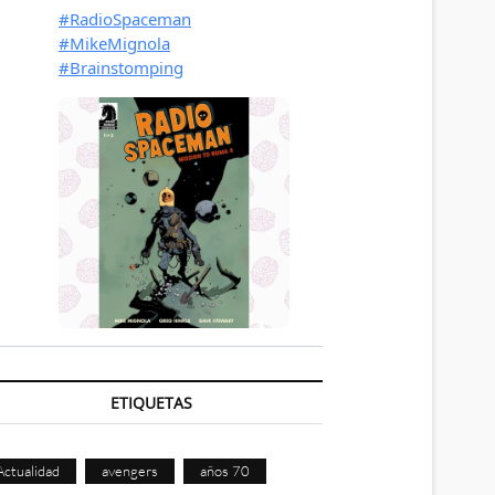
ETIQUETAS
Actualidad
avengers
años 70