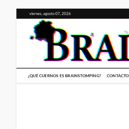
Saltar
viernes, agosto 07, 2026
al
contenido
¿QUÉ CUERNOS ES BRAINSTOMPING?
CONTACTO