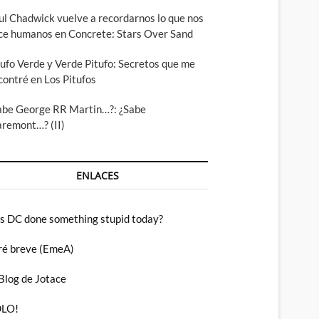
ul Chadwick vuelve a recordarnos lo que nos
ce humanos en Concrete: Stars Over Sand
tufo Verde y Verde Pitufo: Secretos que me
contré en Los Pitufos
abe George RR Martin…?: ¿Sabe
aremont…? (II)
ENLACES
s DC done something stupid today?
ré breve (EmeA)
 Blog de Jotace
LO!