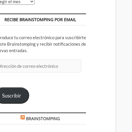
chivos
RECIBE BRAINSTOMPING POR EMAIL
troduce tu correo electrónico para suscribirte
este Brainstomping y recibir notificaciones de
evas entradas.
rección
rreo
ectrónico
Suscribir
BRAINSTOMPING