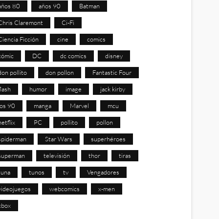
años 80
años 90
Batman
Chris Claremont
Ci-Fi
Ciencia Ficción
cine
comics
cómic
DC
dc comics
disney
don pollito
don pollon
Fantastic Four
flash
humor
image
jack kirby
los 90
manga
Marvel
mcu
netflix
PC
pollito
pollon
spiderman
Star Wars
superhéroes
superman
televisión
thor
tiras
tuna
tunos
tv
Vengadores
videojuegos
webcomics
x-men
xbox