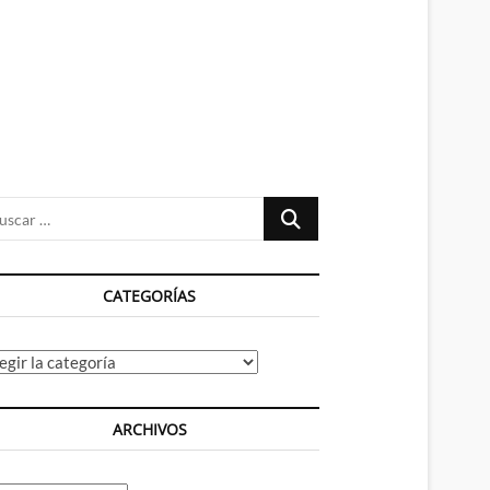
n
ú
Buscar
…
CATEGORÍAS
tegorías
ARCHIVOS