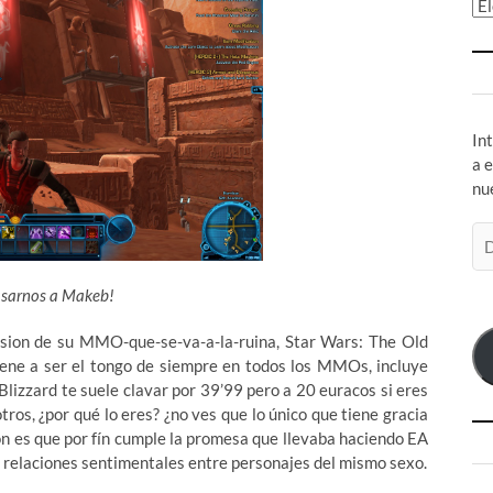
Ar
In
a 
nu
Di
de
co
asarnos a Makeb!
el
ansion de su MMO-que-se-va-a-la-ruina, Star Wars: The Old
ene a ser el tongo de siempre en todos los MMOs, incluye
 Blizzard te suele clavar por 39’99 pero a 20 euracos si eres
tros, ¿por qué lo eres? ¿no ves que lo único que tiene gracia
ión es que por fín cumple la promesa que llevaba haciendo EA
: relaciones sentimentales entre personajes del mismo sexo.