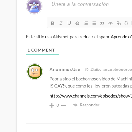
{}
Este sitio usa Akismet para reducir el spam.
Aprende có
1
COMMENT
AnonimusUser
13 años han pasado desde que
Peor a sido el bochornoso video de Machin
IS GAY!», que como les llovieron puteadas 
http://www.channels.com/episodes/show
Responder
0