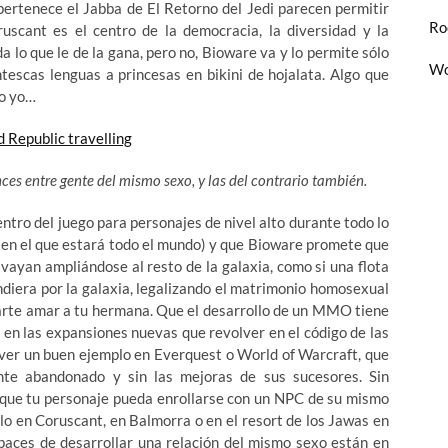
 pertenece el Jabba de El Retorno del Jedi parecen permitir
Ro
scant es el centro de la democracia, la diversidad y la
da lo que le de la gana, pero no, Bioware va y lo permite sólo
Wo
escas lenguas a princesas en bikini de hojalata. Algo que
go yo…
ces entre gente del mismo sexo, y las del contrario también.
ntro del juego para personajes de nivel alto durante todo lo
a en el que estará todo el mundo) y que Bioware promete que
vayan ampliándose al resto de la galaxia, como si una flota
diera por la galaxia, legalizando el matrimonio homosexual
ejarte amar a tu hermana. Que el desarrollo de un MMO tiene
o en las expansiones nuevas que revolver en el código de las
e ver un buen ejemplo en Everquest o World of Warcraft, que
te abandonado y sin las mejoras de sus sucesores. Sin
 que tu personaje pueda enrollarse con un NPC de su mismo
rlo en Coruscant, en Balmorra o en el resort de los Jawas en
apaces de desarrollar una relación del mismo sexo están en