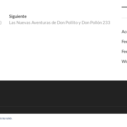
Entrada
Siguiente
siguiente:
)
Las Nuevas Aventuras de Don Pollito y Don Pollón 233
Ac
Fe
Fe
Wo
s su uso.
 Todos los derechos reservados