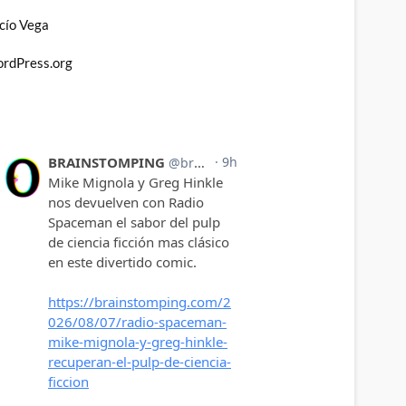
cío Vega
rdPress.org