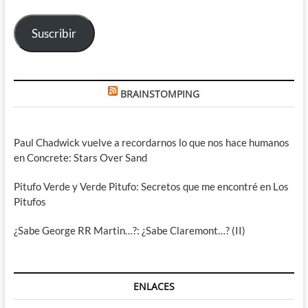
correo
electrónico
Suscribir
BRAINSTOMPING
Paul Chadwick vuelve a recordarnos lo que nos hace humanos
en Concrete: Stars Over Sand
Pitufo Verde y Verde Pitufo: Secretos que me encontré en Los
Pitufos
¿Sabe George RR Martin…?: ¿Sabe Claremont…? (II)
ENLACES