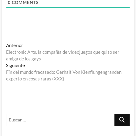
0
COMMENTS
Navegación
Entrada
Anterior
anterior:
Electronic Arts, la compañía de videojuegos que quiso ser
de
amiga de los gays
entradas
Entrada
Siguiente
siguiente:
Fín del mundo fracasado: Gerhalt Von Kienflungengranden,
experto en cosas raras (XXX)
Buscar
…