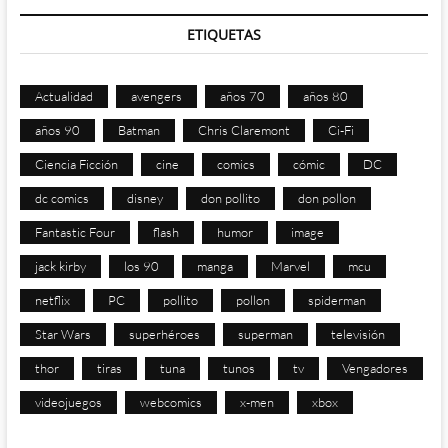
ETIQUETAS
Actualidad
avengers
años 70
años 80
años 90
Batman
Chris Claremont
Ci-Fi
Ciencia Ficción
cine
comics
cómic
DC
dc comics
disney
don pollito
don pollon
Fantastic Four
flash
humor
image
jack kirby
los 90
manga
Marvel
mcu
netflix
PC
pollito
pollon
spiderman
Star Wars
superhéroes
superman
televisión
thor
tiras
tuna
tunos
tv
Vengadores
videojuegos
webcomics
x-men
xbox