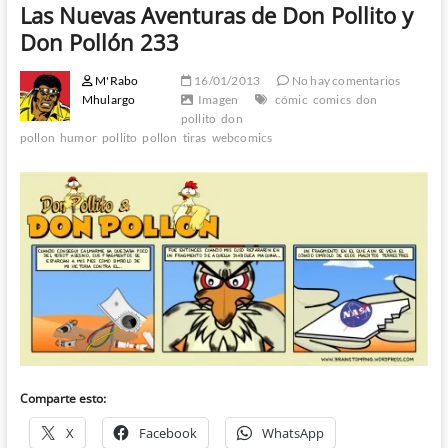
Las Nuevas Aventuras de Don Pollito y
Don Pollón 233
M'Rabo
16/01/2013
No hay comentarios
Mhulargo
Imagen
cómic
comics
don
pollito
don
pollon
humor
pollito
pollon
tiras
webcomics
Comparte esto:
X
Facebook
WhatsApp