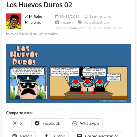
Los Huevos Duros 02
M'Rabo
10/11/2012
1 comentario
Mhulargo
Imagen
Actualidad
alan
moore
cómic
comics
DC
dc comics
los
huevos duros
tiras
webcomics
Comparte esto:
X
Facebook
WhatsApp
Reddit
Tumblr
Correo electrónico