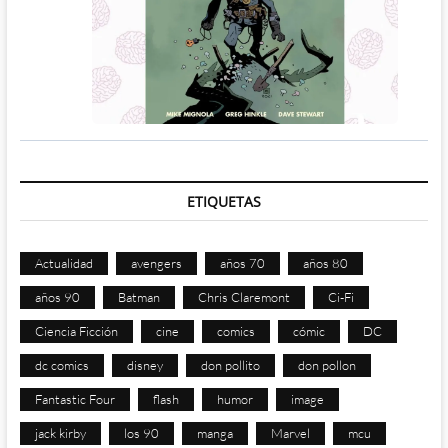
ETIQUETAS
Actualidad
avengers
años 70
años 80
años 90
Batman
Chris Claremont
Ci-Fi
Ciencia Ficción
cine
comics
cómic
DC
dc comics
disney
don pollito
don pollon
Fantastic Four
flash
humor
image
jack kirby
los 90
manga
Marvel
mcu