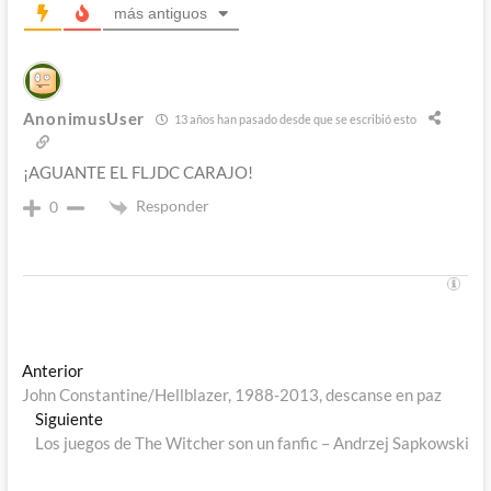
más antiguos
AnonimusUser
13 años han pasado desde que se escribió esto
¡AGUANTE EL FLJDC CARAJO!
Responder
0
Navegación
Entrada
Anterior
anterior:
John Constantine/Hellblazer, 1988-2013, descanse en paz
de
Entrada
Siguiente
entradas
siguiente:
Los juegos de The Witcher son un fanfic – Andrzej Sapkowski