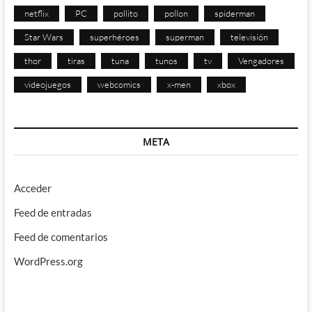
netflix
PC
pollito
pollon
spiderman
Star Wars
superhéroes
superman
televisión
thor
tiras
tuna
tunos
tv
Vengadores
videojuegos
webcomics
x-men
xbox
META
Acceder
Feed de entradas
Feed de comentarios
WordPress.org