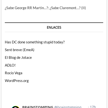
¿Sabe George RR Martin…?: ¿Sabe Claremont…? (II)
ENLACES
Has DC done something stupid today?
Seré breve (EmeA)
El Blog de Jotace
ADLO!
Rocío Vega
WordPress.org