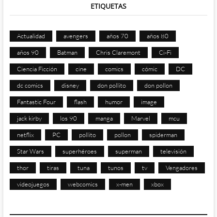
ETIQUETAS
Actualidad
avengers
años 70
años 80
años 90
Batman
Chris Claremont
Ci-Fi
Ciencia Ficción
cine
comics
cómic
DC
dc comics
disney
don pollito
don pollon
Fantastic Four
flash
humor
image
jack kirby
los 90
manga
Marvel
mcu
netflix
PC
pollito
pollon
spiderman
Star Wars
superhéroes
superman
televisión
thor
tiras
tuna
tunos
tv
Vengadores
videojuegos
webcomics
x-men
xbox