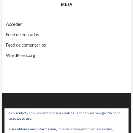
META
Acceder
Feed de entradas
Feed de comentarios
WordPress.org
Privacidad y cookies: este sitio usa cookies. Si continúas navegando por él,
aceptas su uso.
Para obtener más información, incluido cómo gestionar las cookies,
BRAINSTOMPING
| Diseñado por:
Theme Freesia
|
WordPress
| © Todos