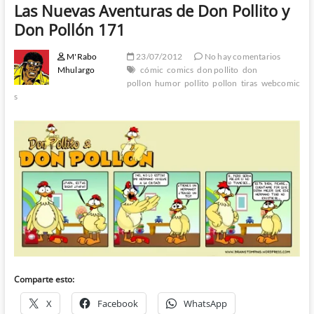
Las Nuevas Aventuras de Don Pollito y
Don Pollón 171
M'Rabo
23/07/2012
No hay comentarios
Mhulargo
cómic
comics
don pollito
don
pollon
humor
pollito
pollon
tiras
webcomic
s
Comparte esto:
X
Facebook
WhatsApp