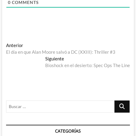
0
COMMENTS
Navegación
Entrada
Anterior
anterior:
El día en que Alan Moore salvó a DC (XXIII): Thriller #3
de
Entrada
Siguiente
entradas
siguiente:
Bioshock en el desierto: Spec Ops The Line
Buscar
…
CATEGORÍAS